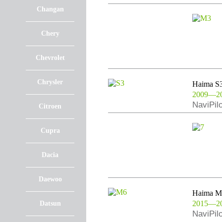
Changan
Chery
Chevrolet
Chrysler
Haima S
2009—2
NaviPil
Citroen
Cupra
Dacia
Daewoo
Haima M
2015—2
Datsun
NaviPil