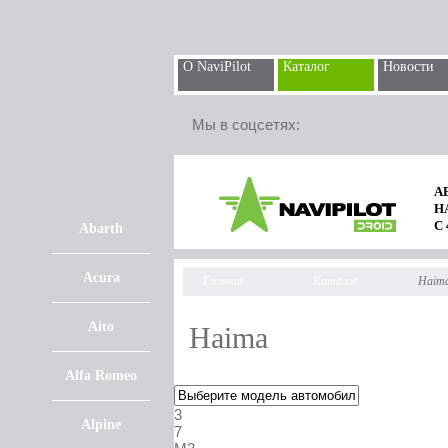
О NaviPilot
Каталог
Новости
Мы в соцсетях:
А
Н
С
Abarth
Acura
Главная
Каталог
Haim
Aito
Haima
Alfa Romeo
3
Alpine
7