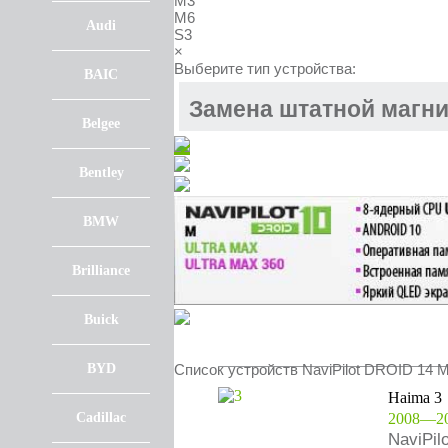
M3
M6
Audi
S3
×
Выберите тип устройства:
BAIC
Замена штатной магн
Belgee
Bentley
BMW
Brilliance
Buick
BYD
Список устройств NaviPilot DROID 14 M
Haima 3
Cadillac
2008—2
NaviPil