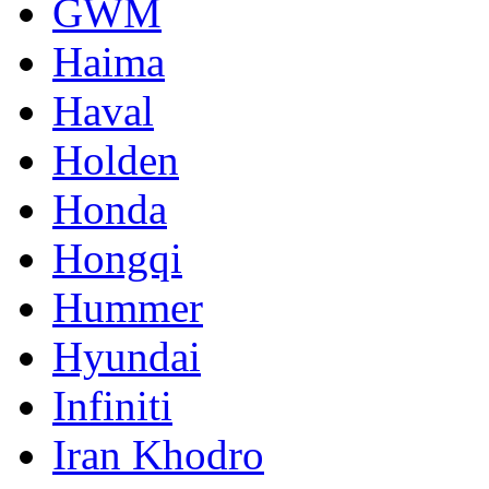
GWM
Haima
Haval
Holden
Honda
Hongqi
Hummer
Hyundai
Infiniti
Iran Khodro