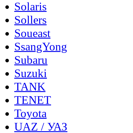
Solaris
Sollers
Soueast
SsangYong
Subaru
Suzuki
TANK
TENET
Toyota
UAZ / УАЗ