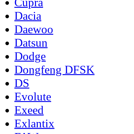
Cupra
Dacia
Daewoo
Datsun
Dodge
Dongfeng DFSK
DS
Evolute
Exeed
Exlantix