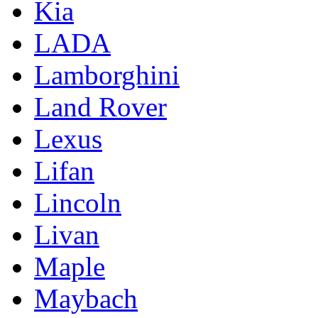
Kia
LADA
Lamborghini
Land Rover
Lexus
Lifan
Lincoln
Livan
Maple
Maybach