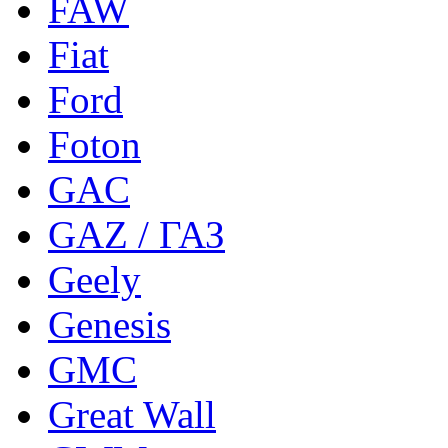
FAW
Fiat
Ford
Foton
GAC
GAZ / ГАЗ
Geely
Genesis
GMC
Great Wall