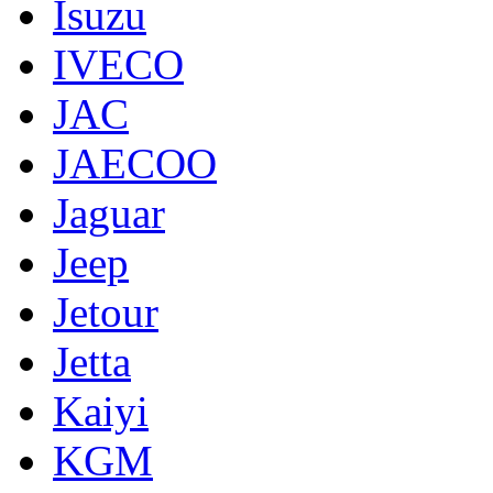
Isuzu
IVECO
JAC
JAECOO
Jaguar
Jeep
Jetour
Jetta
Kaiyi
KGM