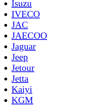
Isuzu
IVECO
JAC
JAECOO
Jaguar
Jeep
Jetour
Jetta
Kaiyi
KGM