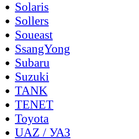
Solaris
Sollers
Soueast
SsangYong
Subaru
Suzuki
TANK
TENET
Toyota
UAZ / УАЗ