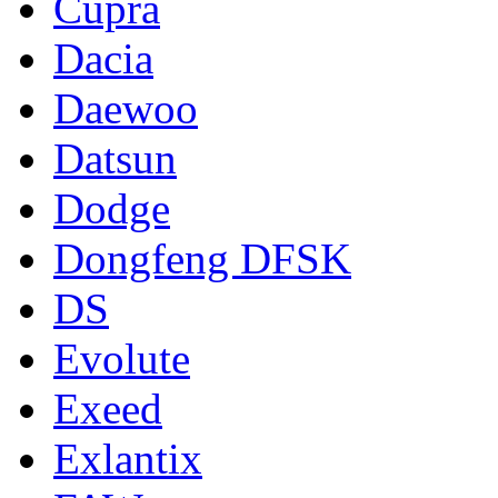
Cupra
Dacia
Daewoo
Datsun
Dodge
Dongfeng DFSK
DS
Evolute
Exeed
Exlantix