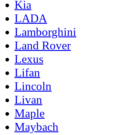
Kia
LADA
Lamborghini
Land Rover
Lexus
Lifan
Lincoln
Livan
Maple
Maybach