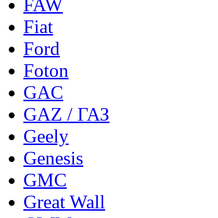
FAW
Fiat
Ford
Foton
GAC
GAZ / ГАЗ
Geely
Genesis
GMC
Great Wall