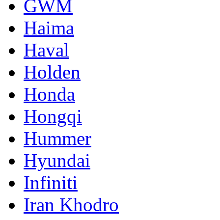
GWM
Haima
Haval
Holden
Honda
Hongqi
Hummer
Hyundai
Infiniti
Iran Khodro