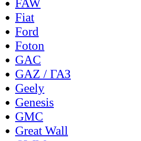
FAW
Fiat
Ford
Foton
GAC
GAZ / ГАЗ
Geely
Genesis
GMC
Great Wall