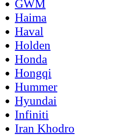
GWM
Haima
Haval
Holden
Honda
Hongqi
Hummer
Hyundai
Infiniti
Iran Khodro