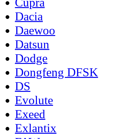
Cupra
Dacia
Daewoo
Datsun
Dodge
Dongfeng DFSK
DS
Evolute
Exeed
Exlantix