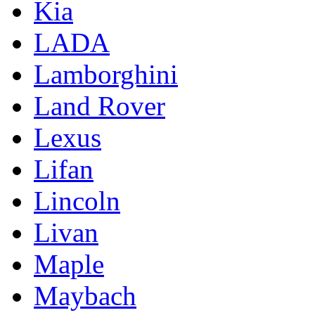
Kia
LADA
Lamborghini
Land Rover
Lexus
Lifan
Lincoln
Livan
Maple
Maybach