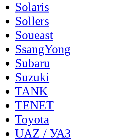
Solaris
Sollers
Soueast
SsangYong
Subaru
Suzuki
TANK
TENET
Toyota
UAZ / УАЗ