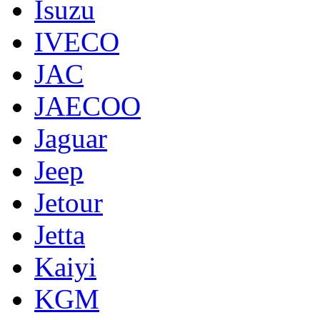
Isuzu
IVECO
JAC
JAECOO
Jaguar
Jeep
Jetour
Jetta
Kaiyi
KGM