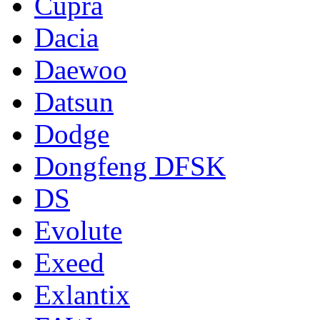
Cupra
Dacia
Daewoo
Datsun
Dodge
Dongfeng DFSK
DS
Evolute
Exeed
Exlantix