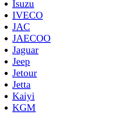
Isuzu
IVECO
JAC
JAECOO
Jaguar
Jeep
Jetour
Jetta
Kaiyi
KGM