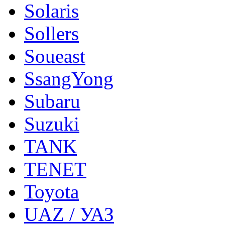
Solaris
Sollers
Soueast
SsangYong
Subaru
Suzuki
TANK
TENET
Toyota
UAZ / УАЗ