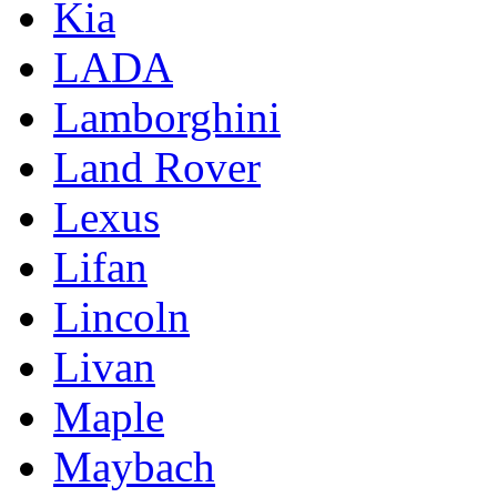
Kia
LADA
Lamborghini
Land Rover
Lexus
Lifan
Lincoln
Livan
Maple
Maybach