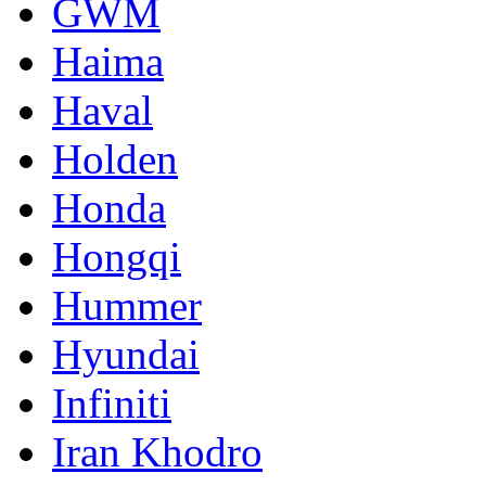
GWM
Haima
Haval
Holden
Honda
Hongqi
Hummer
Hyundai
Infiniti
Iran Khodro