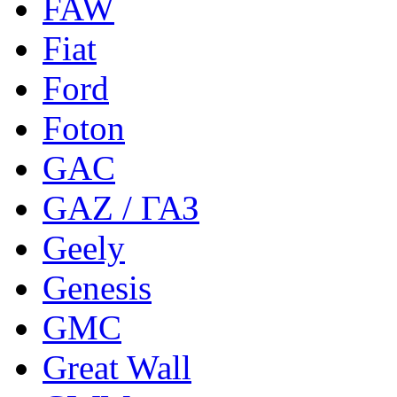
FAW
Fiat
Ford
Foton
GAC
GAZ / ГАЗ
Geely
Genesis
GMC
Great Wall