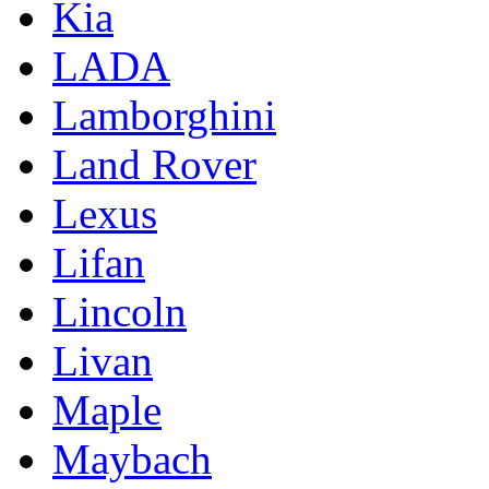
Kia
LADA
Lamborghini
Land Rover
Lexus
Lifan
Lincoln
Livan
Maple
Maybach