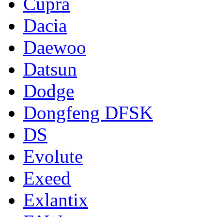
Cupra
Dacia
Daewoo
Datsun
Dodge
Dongfeng DFSK
DS
Evolute
Exeed
Exlantix