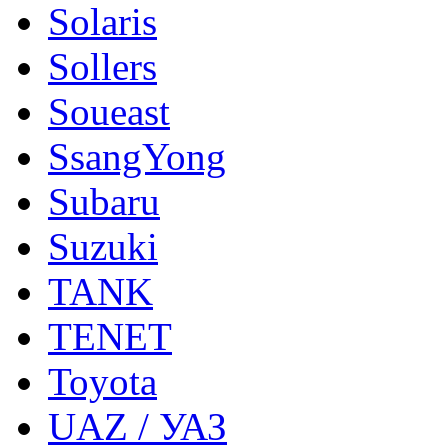
Solaris
Sollers
Soueast
SsangYong
Subaru
Suzuki
TANK
TENET
Toyota
UAZ / УАЗ