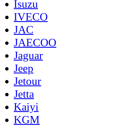
Isuzu
IVECO
JAC
JAECOO
Jaguar
Jeep
Jetour
Jetta
Kaiyi
KGM