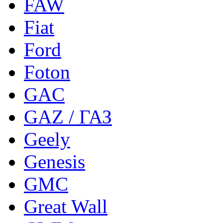
FAW
Fiat
Ford
Foton
GAC
GAZ / ГАЗ
Geely
Genesis
GMC
Great Wall