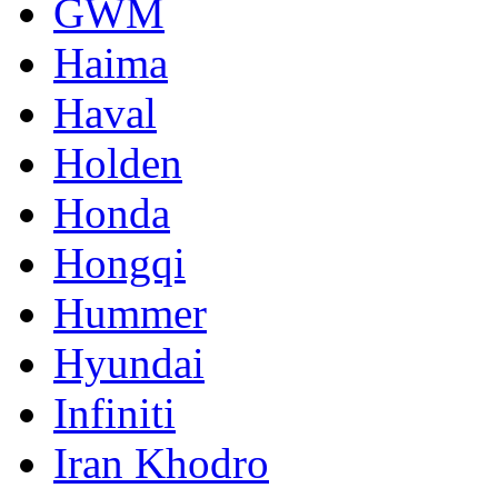
GWM
Haima
Haval
Holden
Honda
Hongqi
Hummer
Hyundai
Infiniti
Iran Khodro