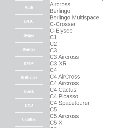
Aircross
Audi
Berlingo
Berlingo Multispace
BAIC
C-Crosser
C-Elysee
Belgee
C1
C2
Bentley
C3
C3 Aircross
C3-XR
BMW
C4
C4 AirCross
Brilliance
C4 Aircross
C4 Cactus
Buick
C4 Picasso
C4 Spacetourer
BYD
C5
C5 Aircross
Cadillac
C5 X