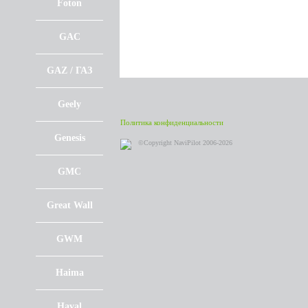
Foton
GAC
GAZ / ГАЗ
Geely
Политика конфиденциальности
Genesis
©Copyright NaviPilot 2006-2026
GMC
Great Wall
GWM
Haima
Haval