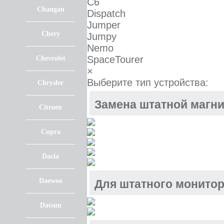
C6
Changan
Dispatch
Jumper
Chery
Jumpy
Nemo
SpaceTourer
Chevrolet
×
Выберите тип устройства:
Chrysler
Замена штатной магн
Citroen
Cupra
Dacia
Daewoo
Для штатного монитор
Datsun