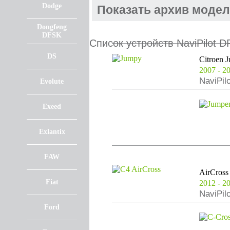
Dodge
Показать архив модел
Dongfeng
DFSK
Список устройств NaviPilot D
DS
Citroen 
2007 - 2
NaviPil
Evolute
Exeed
Exlantix
FAW
AirCross
Fiat
2012 - 2
NaviPil
Ford