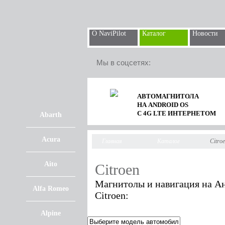
О NaviPilot
Каталог
Новости
Мы в соцсетях:
АВТОМАГНИТОЛА
НА ANDROID OS
С 4G LTE ИНТЕРНЕТОМ
Abarth
Acura
Главная
Каталог
Citro
Aito
Citroen
Магнитолы и навигация на Ан
Alfa Romeo
Citroen:
Alpine