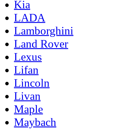
Kia
LADA
Lamborghini
Land Rover
Lexus
Lifan
Lincoln
Livan
Maple
Maybach