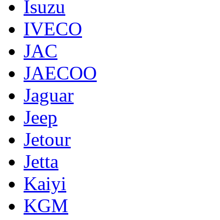
Isuzu
IVECO
JAC
JAECOO
Jaguar
Jeep
Jetour
Jetta
Kaiyi
KGM