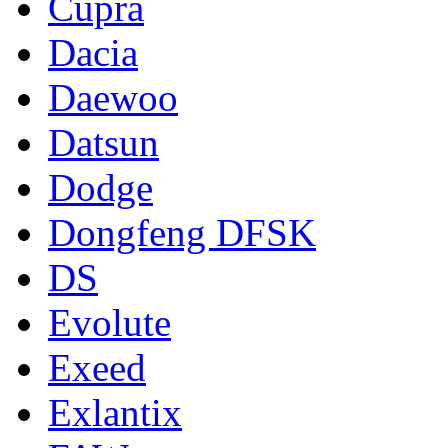
Cupra
Dacia
Daewoo
Datsun
Dodge
Dongfeng DFSK
DS
Evolute
Exeed
Exlantix