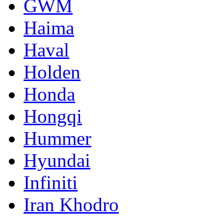
GWM
Haima
Haval
Holden
Honda
Hongqi
Hummer
Hyundai
Infiniti
Iran Khodro