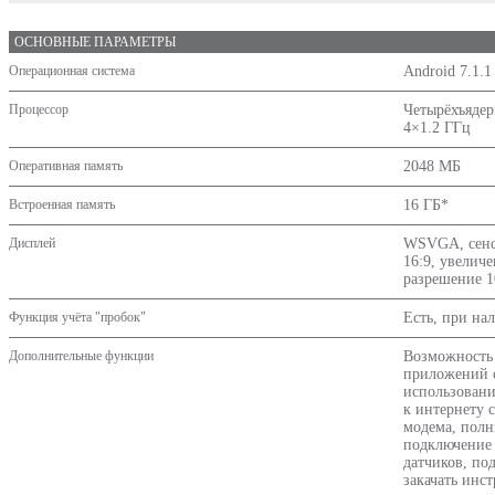
ОСНОВНЫЕ ПАРАМЕТРЫ
Операционная система
Android 7.1.1
Процессор
Четырёхъядер
4×1.2 ГГц
Оперативная память
2048 МБ
Встроенная память
16 ГБ*
Дисплей
WSVGA, сенсо
16:9, увелич
разрешение 
Функция учёта "пробок"
Есть, при на
Дополнительные функции
Возможность 
приложений о
использование
к интернету 
модема, полн
подключение 
датчиков, по
закачать инс