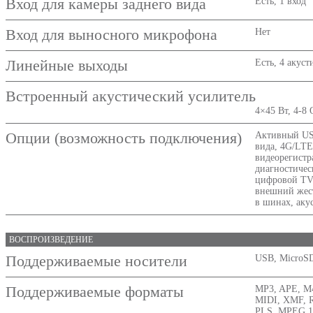
Вход для камеры заднего вида
Есть, 1 вход
Вход для выносного микрофона
Нет
Линейные выходы
Есть, 4 акус
Встроенный акустический усилитель
4×45 Вт, 4-8
Опции (возможность подключения)
Активный USB
вида, 4G/LTE
видеорегистра
диагностичес
цифровой TV
внешний жес
в шинах, аку
ВОСПРОИЗВЕДЕНИЕ
Поддерживаемые носители
USB, MicroS
Поддерживаемые форматы
MP3, APE, M
MIDI, XMF, 
PLS, MPEG 1/