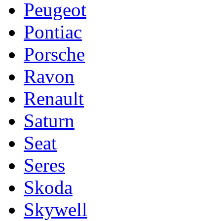
Peugeot
Pontiac
Porsche
Ravon
Renault
Saturn
Seat
Seres
Skoda
Skywell