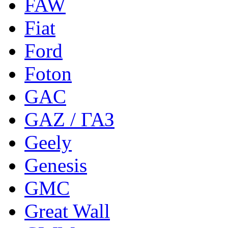
FAW
Fiat
Ford
Foton
GAC
GAZ / ГАЗ
Geely
Genesis
GMC
Great Wall