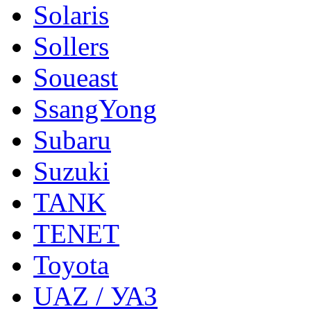
Solaris
Sollers
Soueast
SsangYong
Subaru
Suzuki
TANK
TENET
Toyota
UAZ / УАЗ