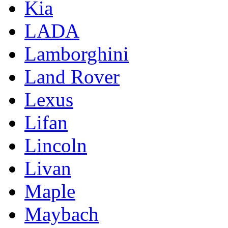
Kia
LADA
Lamborghini
Land Rover
Lexus
Lifan
Lincoln
Livan
Maple
Maybach