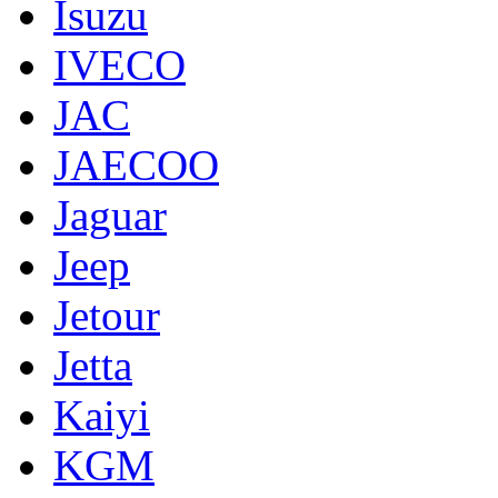
Isuzu
IVECO
JAC
JAECOO
Jaguar
Jeep
Jetour
Jetta
Kaiyi
KGM