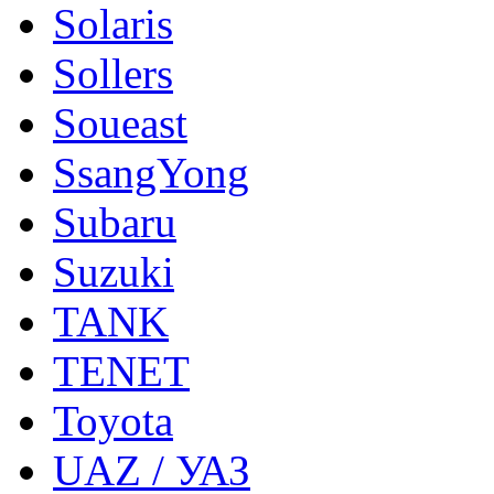
Solaris
Sollers
Soueast
SsangYong
Subaru
Suzuki
TANK
TENET
Toyota
UAZ / УАЗ