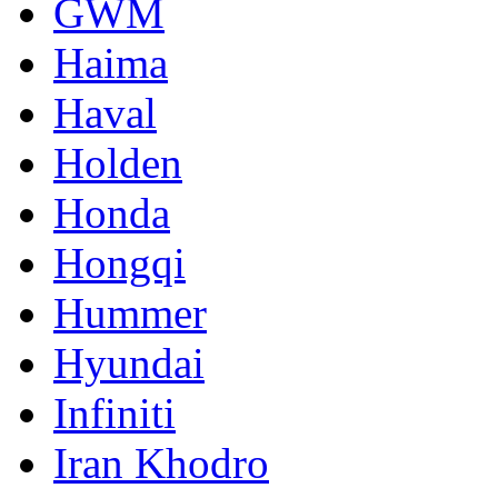
GWM
Haima
Haval
Holden
Honda
Hongqi
Hummer
Hyundai
Infiniti
Iran Khodro