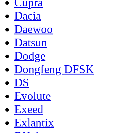
Cupra
Dacia
Daewoo
Datsun
Dodge
Dongfeng DFSK
DS
Evolute
Exeed
Exlantix