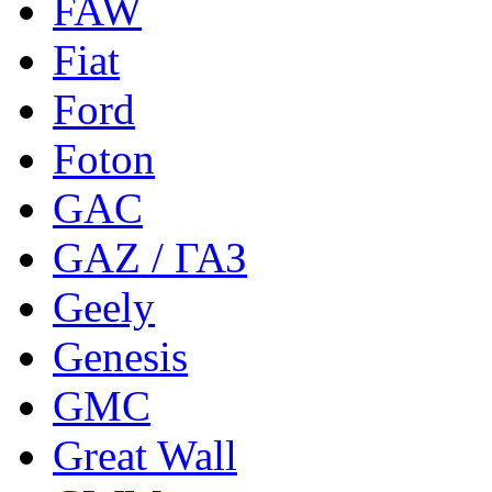
FAW
Fiat
Ford
Foton
GAC
GAZ / ГАЗ
Geely
Genesis
GMC
Great Wall