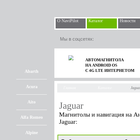
О NaviPilot
Каталог
Новости
Мы в соцсетях:
АВТОМАГНИТОЛА
НА ANDROID OS
С 4G LTE ИНТЕРНЕТОМ
Abarth
Acura
Главная
Каталог
Jagua
Aito
Jaguar
Магнитолы и навигация на Ан
Alfa Romeo
Jaguar:
Alpine