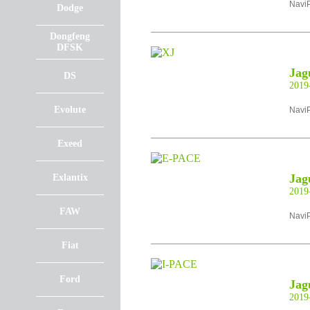
NaviP
Dodge
Dongfeng
DFSK
Jag
DS
201
Evolute
NaviP
Exeed
Jag
Exlantix
201
FAW
NaviP
Fiat
Ford
Jag
201