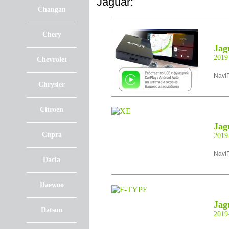
Jaguar:
Changan
Chery
Jag
201
Chevrolet
NaviP
Chrysler
Citroen
Jag
Cupra
201
NaviP
Dacia
Daewoo
Jag
Datsun
201