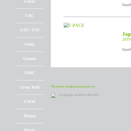
Foton
NaviP
GAC
GAZ / ГАЗ
Jag
201
Geely
NaviP
Genesis
GMC
Политика конфиденциальности
Great Wall
©Copyright NaviPilot 2006-2026
GWM
Haima
Haval