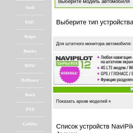
Audi
Выберите тип устройства
BAIC
Belgee
Для штатного монитора автомобиля:
Bentley
BMW
Brilliance
Buick
Показать архив моделей »
BYD
Cadillac
Список устройств NaviPil