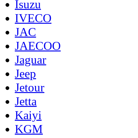
Isuzu
IVECO
JAC
JAECOO
Jaguar
Jeep
Jetour
Jetta
Kaiyi
KGM