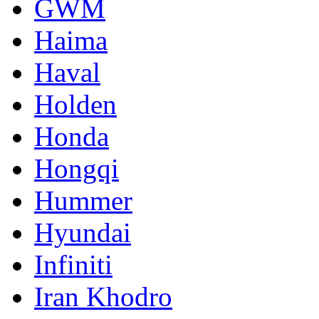
GWM
Haima
Haval
Holden
Honda
Hongqi
Hummer
Hyundai
Infiniti
Iran Khodro