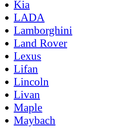
Kia
LADA
Lamborghini
Land Rover
Lexus
Lifan
Lincoln
Livan
Maple
Maybach