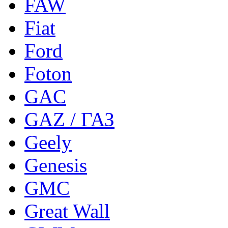
FAW
Fiat
Ford
Foton
GAC
GAZ / ГАЗ
Geely
Genesis
GMC
Great Wall