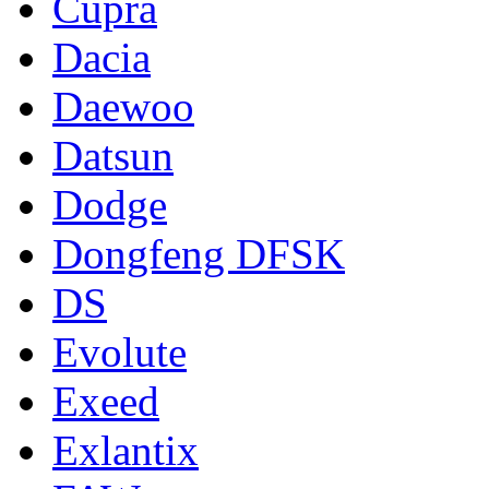
Cupra
Dacia
Daewoo
Datsun
Dodge
Dongfeng DFSK
DS
Evolute
Exeed
Exlantix