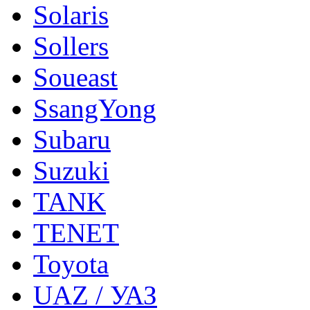
Solaris
Sollers
Soueast
SsangYong
Subaru
Suzuki
TANK
TENET
Toyota
UAZ / УАЗ