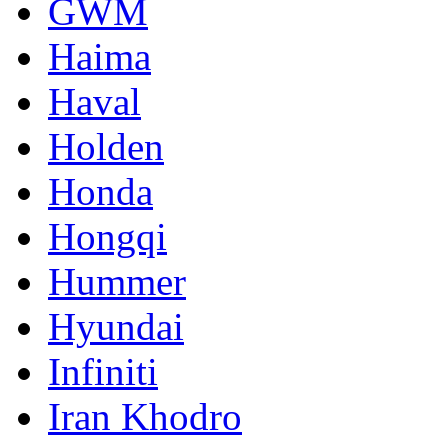
GWM
Haima
Haval
Holden
Honda
Hongqi
Hummer
Hyundai
Infiniti
Iran Khodro