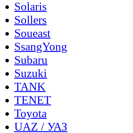
Solaris
Sollers
Soueast
SsangYong
Subaru
Suzuki
TANK
TENET
Toyota
UAZ / УАЗ