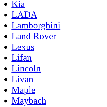
Kia
LADA
Lamborghini
Land Rover
Lexus
Lifan
Lincoln
Livan
Maple
Maybach