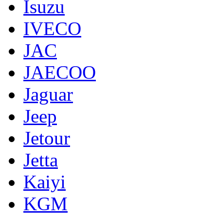
Isuzu
IVECO
JAC
JAECOO
Jaguar
Jeep
Jetour
Jetta
Kaiyi
KGM