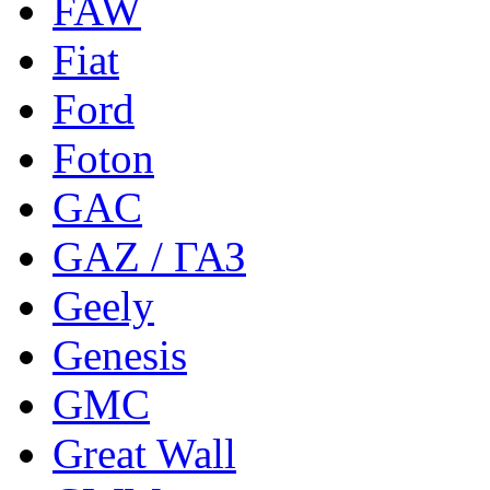
FAW
Fiat
Ford
Foton
GAC
GAZ / ГАЗ
Geely
Genesis
GMC
Great Wall