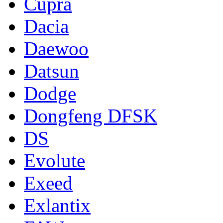
Cupra
Dacia
Daewoo
Datsun
Dodge
Dongfeng DFSK
DS
Evolute
Exeed
Exlantix