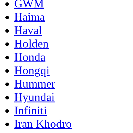
GWM
Haima
Haval
Holden
Honda
Hongqi
Hummer
Hyundai
Infiniti
Iran Khodro