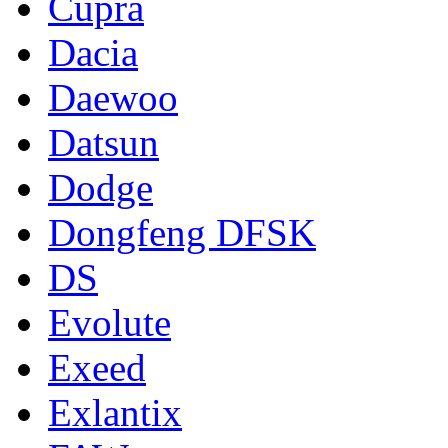
Cupra
Dacia
Daewoo
Datsun
Dodge
Dongfeng DFSK
DS
Evolute
Exeed
Exlantix