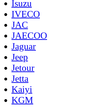
Isuzu
IVECO
JAC
JAECOO
Jaguar
Jeep
Jetour
Jetta
Kaiyi
KGM