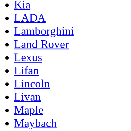
Kia
LADA
Lamborghini
Land Rover
Lexus
Lifan
Lincoln
Livan
Maple
Maybach