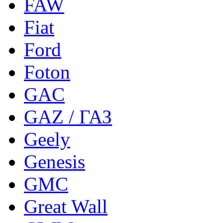
FAW
Fiat
Ford
Foton
GAC
GAZ / ГАЗ
Geely
Genesis
GMC
Great Wall