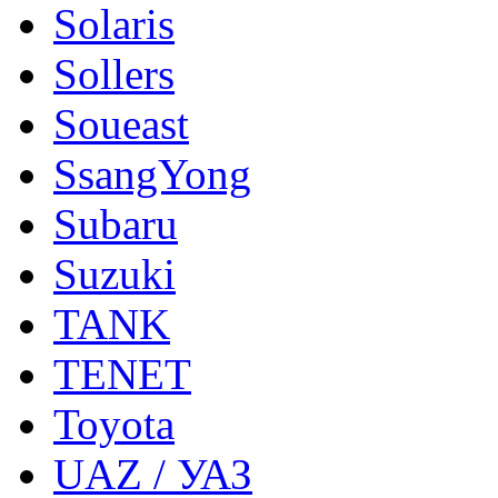
Solaris
Sollers
Soueast
SsangYong
Subaru
Suzuki
TANK
TENET
Toyota
UAZ / УАЗ