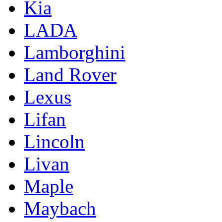
Kia
LADA
Lamborghini
Land Rover
Lexus
Lifan
Lincoln
Livan
Maple
Maybach