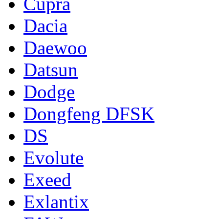
Cupra
Dacia
Daewoo
Datsun
Dodge
Dongfeng DFSK
DS
Evolute
Exeed
Exlantix