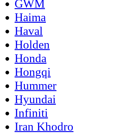
GWM
Haima
Haval
Holden
Honda
Hongqi
Hummer
Hyundai
Infiniti
Iran Khodro