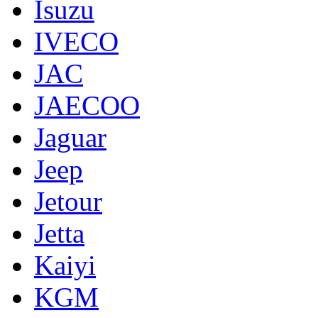
Isuzu
IVECO
JAC
JAECOO
Jaguar
Jeep
Jetour
Jetta
Kaiyi
KGM