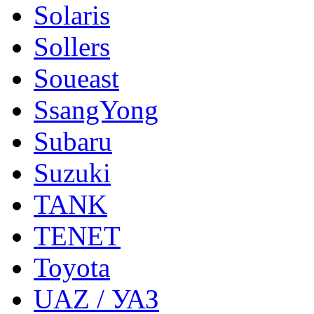
Solaris
Sollers
Soueast
SsangYong
Subaru
Suzuki
TANK
TENET
Toyota
UAZ / УАЗ