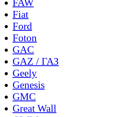
FAW
Fiat
Ford
Foton
GAC
GAZ / ГАЗ
Geely
Genesis
GMC
Great Wall