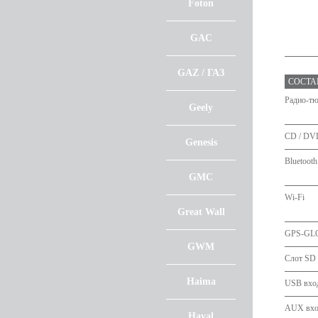
Foton
GAC
GAZ / ГАЗ
СОСТА
Радио-т
Geely
CD / DV
Genesis
Bluetooth
GMC
Wi-Fi
Great Wall
GPS-G
GWM
Слот SD 
Haima
USB вхо
AUX вхо
Haval