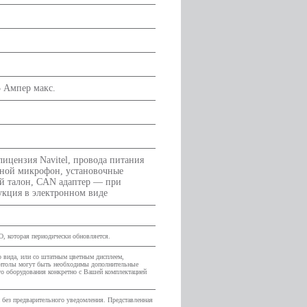
5 Ампер макс.
лицензия Navitel, провода питания
сной микрофон, установочные
й талон, CAN адаптер — при
укция в электронном виде
О, которая периодически обновляется.
 вида, или со штатным цветным дисплеем,
гнитолы могут быть необходимы дополнительные
ого оборудования конкретно с Вашей комплектацией
й без предварительного уведомления. Представленная