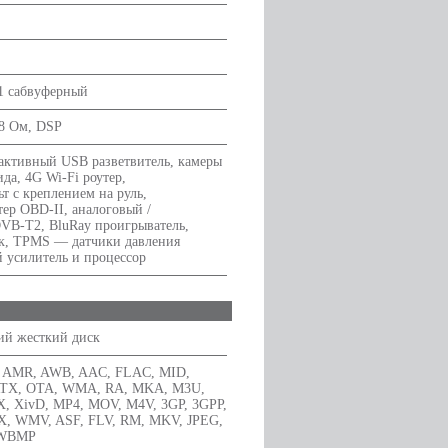
 1 сабвуферный
8 Ом, DSP
активный USB разветвитель, камеры
ида, 4G Wi-Fi роутер,
ьт с креплением на руль,
ер OBD-II, аналоговый /
VB-T2, BluRay проигрыватель,
к, TPMS — датчики давления
й усилитель и процессор
ий жесткий диск
, AMR, AWB, AAC, FLAC, MID,
RTX, OTA, WMA, RA, MKA, M3U,
X, XivD, MP4, MOV, M4V, 3GP, 3GPP,
VX, WMV, ASF, FLV, RM, MKV, JPEG,
 WBMP