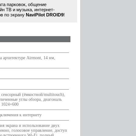
ата парковок, общение
йн ТВ и музыка, интернет-
ов по экрану
NaviPilot DROID9
!
а архитектуре Airmont, 14 нм,
сенсорный (ёмкостной/multitouch),
личенные углы обзора, диагональ
 1024×600
дключения к интернету
ия экрана и использование двух
нно, голосовое управление, доступ
ю встроенного Wi-Fi, полный