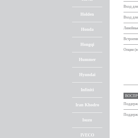
Вход для
Holden
Вход для
Линейны
Honda
Встроенн
Hongqi
Опции (в
Hummer
Hyundai
Infiniti
ВОСПР
Поддерж
Iran Khodro
Поддерж
Isuzu
IVECO