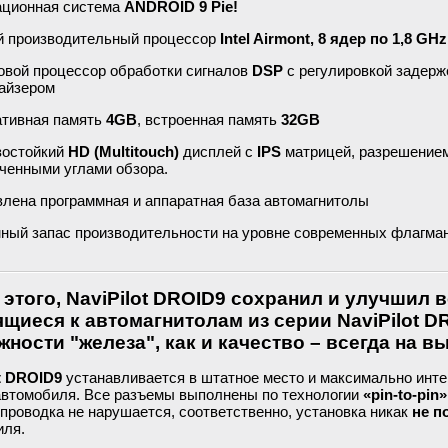
ционная система
ANDROID 9 Pie!
 производительный процессор
Intel Airmont
, 8 ядер по 1,8 GHz
вой процессор обработки сигналов
DSP
с регулировкой задер
лайзером
тивная память
4GB
, встроенная память
32GB
зостойкий
HD (Multitouch)
дисплей с
IPS
матрицей, разрешением 
ченными углами обзора.
лена программная и аппаратная база автомагнитолы
ный запас производительности на уровне современных флагма
этого, NaviPilot DROID9 сохранил и улучшил 
ящиеся к автомагнитолам из серии NaviPilot D
ности "железа", как и качество – всегда на в
t DROID9
устанавливается в штатное место и максимально инте
автомобиля. Все разъемы выполнены по технологии
«pin-to-pin»
проводка не нарушается, соответственно, установка никак
не п
иля.