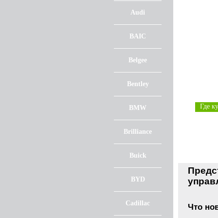
Audi
BAIC
Belgee
Bentley
Где к
BMW
Brilliance
Buick
Предс
BYD
управ
Cadillac
Что но