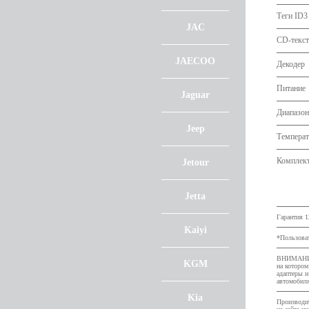
Теги ID3
JAC
CD-текст
JAECOO
Декодер
Питание
Jaguar
Диапазон
Jeep
Температ
Комплек
Jetour
Jetta
Гарантия 1
Kaiyi
*Пользоват
ВНИМАНИЕ:
KGM
на котором
адаптеры и
автомобил
Kia
Производит