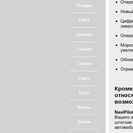
Опера
Changan
Новый
Chery
Цифро
эква
Chevrolet
Опера
Моро
Chrysler
увели
Обнов
Citroen
Огром
Cupra
Кроме 
Dacia
относ
возмож
Daewoo
NaviPilo
Вашего 
Datsun
штатная 
автомоб