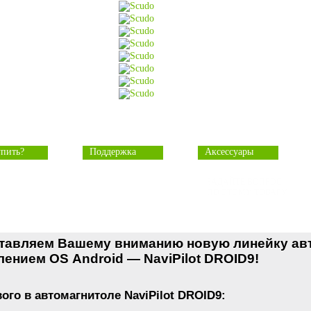
упить?
Поддержка
Аксессуары
ЗАДАЙТЕ ВОПРОС
ПО ЭТОМУ ТОВАРУ
тавляем Вашему вниманию новую линейку ав
лением OS Android —
NaviPilot DROID9
!
вого в автомагнитоле
NaviPilot DROID9
: