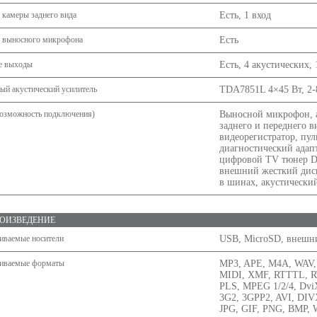
 камеры заднего вида
Есть, 1 вход
 выносного микрофона
Есть
е выходы
Есть, 4 акустических,
ый акустический усилитель
TDA7851L 4×45 Вт, 2-
озможность подключения)
Выносной микрофон, 
заднего и переднего в
видеорегистратор, пул
диагностический адапт
цифровой TV тюнер D
внешний жесткий дис
в шинах, акустически
ОИЗВЕДЕНИЕ
иваемые носители
USB, MicroSD, внешн
иваемые форматы
MP3, APE, M4A, WAV
MIDI, XMF, RTTTL, 
PLS, MPEG 1/2/4, Dvi
3G2, 3GPP2, AVI, DI
JPG, GIF, PNG, BMP,