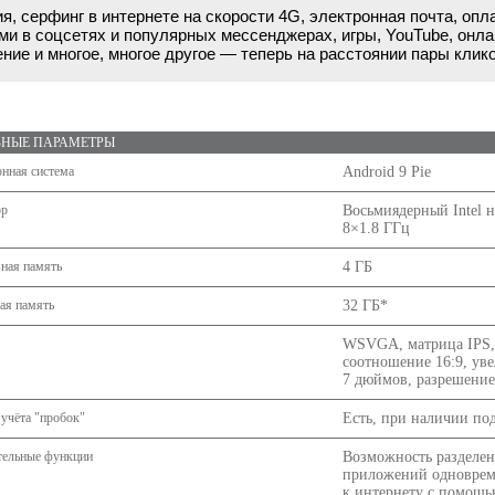
я, серфинг в интернете на скорости 4G, электронная почта, опл
ми в соцсетях и популярных мессенджерах, игры, YouTube, онла
ние и многое, многое другое — теперь на расстоянии пары клик
НЫЕ ПАРАМЕТРЫ
нная система
Android 9 Pie
ор
Восьмиядерный Intel н
8×1.8 ГГц
ная память
4 ГБ
ая память
32 ГБ*
WSVGA, матрица IPS, 
соотношение 16:9, уве
7 дюймов, разрешение
учёта "пробок"
Есть, при наличии по
тельные функции
Возможность разделен
приложений одновреме
к интернету с помощь