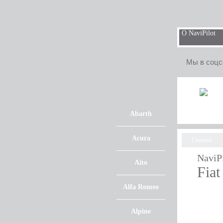
О NaviPilot
Мы в соцс
Abarth
Acura
Главная
NaviP
Aito
Fia
Alfa Romeo
Alpine