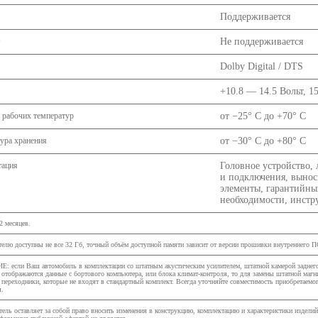
Поддерживается
Не поддерживается
Dolby Digital / DTS
+10.8 — 14.5 Вольт, 1
 рабочих температур
от −25° C до +70° C
ура хранения
от −30° C до +80° C
тация
Головное устройство, 
и подключения, выно
элементы, гарантийны
необходимости, инстр
2 месяцев.
елю доступны не все 32 Гб, точный объём доступной памяти зависит от версии прошивки внутреннего П
 если Ваш автомобиль в комплектации со штатным акустическим усилителем, штатной камерой заднего
 отображаются данные с бортового компьютера, или блока климат-контроля, то для замены штатной ма
 переходники, которые не входят в стандартный комплект. Всегда уточняйте совместимость приобретаем
я.
ель оставляет за собой право вносить изменения в конструкцию, комплектацию и характеристики издели