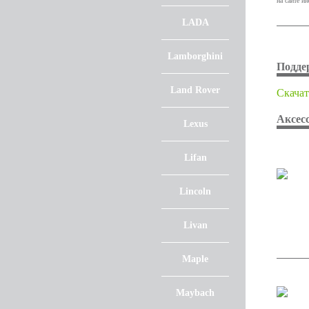
на сайте и
LADA
Lamborghini
Подде
Land Rover
Cкачат
Аксес
Lexus
Lifan
Lincoln
Livan
Maple
Maybach