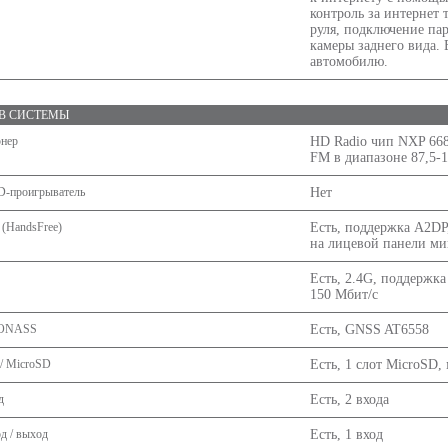
контроль за интернет
руля, подключение па
камеры заднего вида.
автомобилю.
В СИСТЕМЫ
юнер
HD Radio чип NXP 668
FM в диапазоне 87,5-
D-проигрыватель
Нет
 (HandsFree)
Есть, поддержка A2DP
на лицевой панели м
Есть, 2.4G, поддержка 
150 Мбит/с
LONASS
Есть, GNSS AT6558
/ MicroSD
Есть, 1 слот MicroSD,
д
Есть, 2 входа
д / выход
Есть, 1 вход