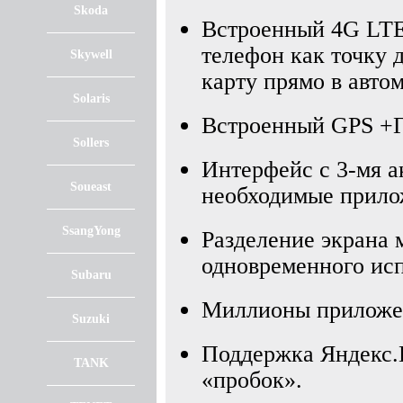
Skoda
Встроенный 4G LTE
телефон как точку 
Skywell
карту прямо в авто
Solaris
Встроенный GPS +
Sollers
Интерфейс с 3-мя а
Soueast
необходимые прило
SsangYong
Разделение экрана 
одновременного ис
Subaru
Миллионы приложени
Suzuki
Поддержка Яндекс.Н
TANK
«пробок».