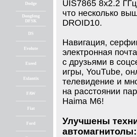
UIS7865 8х2.2 ГГц
Dodge
что несколько выш
Dongfeng
DROID10.
DFSK
DS
Навигация, серфин
Evolute
электронная почта
с друзьями в соцс
Exeed
игры, YouTube, он
Exlantix
телевидение и мно
на расстоянии пар
FAW
Haima M6!
Fiat
Улучшены техни
Ford
автомагнитолы: