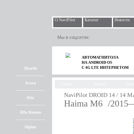
О NaviPilot
Каталог
Новости
Мы в соцсетях:
АВТОМАГНИТОЛА
НА ANDROID OS
С 4G LTE ИНТЕРНЕТОМ
Abarth
Acura
Главная
Каталог
Hai
NaviPilot DROID 14 / 14 M
Aito
Haima M6
/2015
Alfa Romeo
Alpine