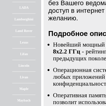
без Вашего ведом
LADA
доступ в интерне
желанию.
Lamborghini
Land Rover
Подробное опис
Lexus
Новейший мощный 8
8х2.2 ГГц
- рейтин
Lifan
предыдущих поколе
Lincoln
Операционная сист
любых приложений д
Livan
конфиденциальност
Maple
Оперативная памят
Maybach
позволит использо