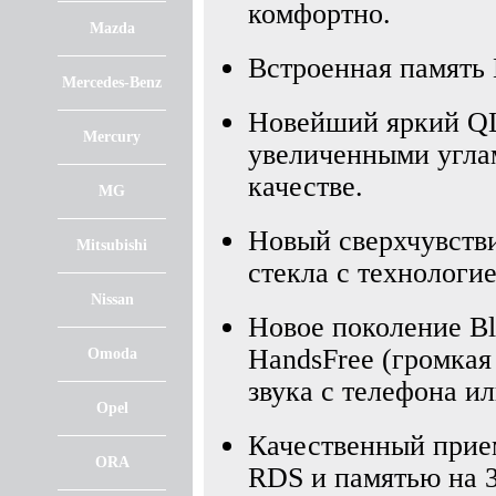
комфортно.
Mazda
Встроенная память
Mercedes-Benz
Новейший яркий QLE
Mercury
увеличенными угла
качестве.
MG
Новый сверхчувств
Mitsubishi
стекла с технологие
Nissan
Новое поколение Blu
HandsFree (громкая
Omoda
звука с телефона и
Opel
Качественный при
ORA
RDS и памятью на 