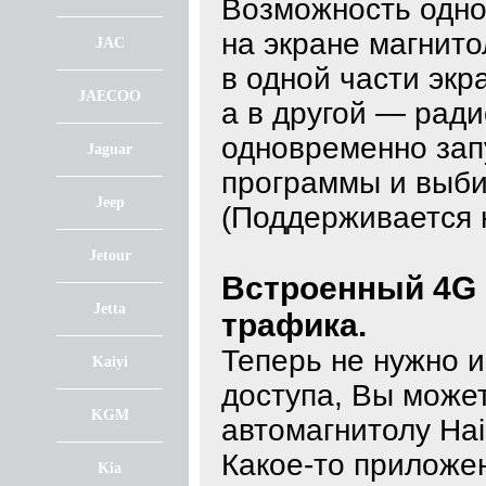
Возможность одно
на экране магнит
JAC
в одной части экр
JAECOO
а в другой — рад
одновременно зап
Jaguar
программы и выби
Jeep
(Поддерживается 
Jetour
Встроенный 4G 
Jetta
трафика.
Теперь не нужно и
Kaiyi
доступа, Вы может
KGM
автомагнитолу Ha
Какое-то приложе
Kia