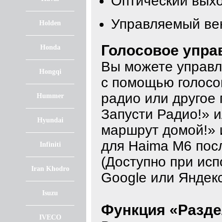
Оптический вых
Управляемый ве
Holden
Голосовое упра
Honda
Вы можете управл
Hongqi
с помощью голосо
радио или другое 
Hummer
Запусти Радио!» 
Hyundai
маршрут домой!» и
для Haima M6 пос
Infiniti
(Доступно при исп
Iran Khodro
Google или Яндекс
Isuzu
Функция «Разде
IVECO