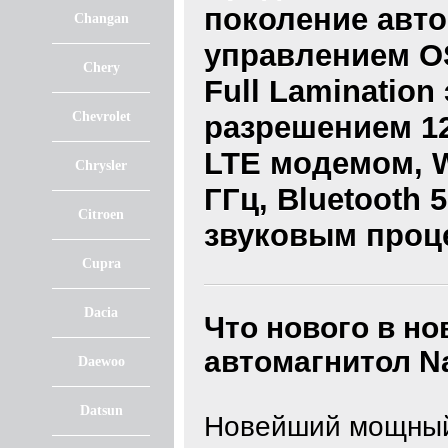
поколение авто
Changan
управлением O
Chery
Full Laminatio
Chevrolet
разрешением 12
LTE модемом, W
Chrysler
ГГц, Bluetooth 
Citroen
звуковым проц
Cupra
Dacia
Что нового в н
автомагнитол
N
Daewoo
Datsun
Новейший мощный