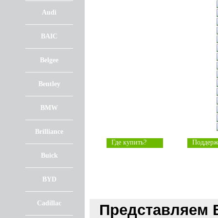
Audi
BAIC
Belgee
Bentley
BMW
Brilliance
Где купить?
Поддерж
Buick
BYD
Cadillac
Представляем 