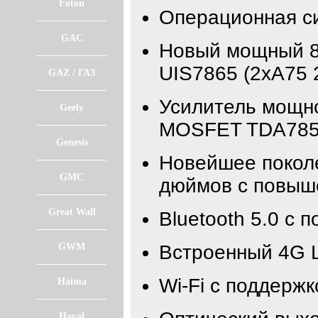
Foton
Операционная с
GAC
Новый мощный 8
UIS7865 (2xA75 2
GAZ / ГАЗ
Усилитель мощно
Geely
MOSFET TDA785
Genesis
Новейшее поколе
GMC
дюймов с повыш
Great Wall
Bluetooth 5.0 с 
GWM
Встроенный 4G 
Wi-Fi с поддержк
Haima
Haval