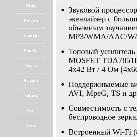
Oting
Звуковой процессо
эквалайзер с больш
Peugeot
объемным звучание
MP3/WMA/AAC/WAV
Pontiac
Топовый усилитель 
Porsche
MOSFET TDA7851
Ravon
4x42 Вт / 4 Ом (4х60
Renault
Поддерживаемые в
AVI, MpeG, TS и др
Saturn
Совместимость с т
Seat
беспроводное зерка
Seres
Встроенный Wi-Fi (8