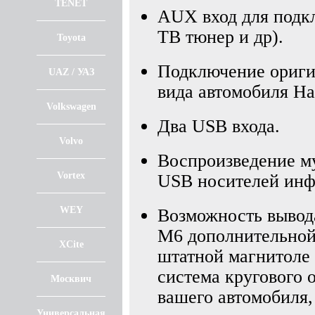
TENET
AUX вход для подк
ТВ тюнер и др).
Toyota
Подключение ориги
UAZ / УАЗ
вида автомобиля H
Volkswagen
Два USB входа.
Volvo
Воспроизведение му
Vortex
USB носителей инф
WEY
Возможность вывод
M6 дополнительной 
XCite
штатной магнитоле 
система кругового о
Москвич
вашего автомобиля,
Универсальная