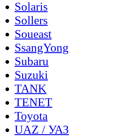
Solaris
Sollers
Soueast
SsangYong
Subaru
Suzuki
TANK
TENET
Toyota
UAZ / УАЗ