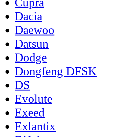
Cupra
Dacia
Daewoo
Datsun
Dodge
Dongfeng DFSK
DS
Evolute
Exeed
Exlantix