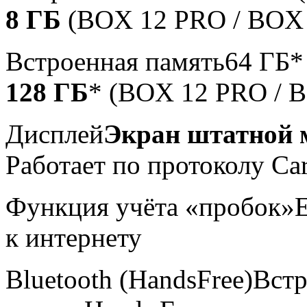
8 ГБ
(BOX 12 PRO / BOX
Встроенная память
64 ГБ*
128 ГБ
* (BOX 12 PRO / 
Дисплей
Экран штатной 
Работает по протоколу Car
Функция учёта «пробок»
к интернету
Bluetooth (HandsFree)
Встр