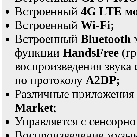
Встроенный
4G LTE мо
Встроенный
Wi-Fi;
Встроенный
Bluetooth
м
функции
HandsFree
(гр
воспроизведения звука 
по протоколу
A2DP;
Различные приложения 
Market
;
Управляется с сенсорно
Воспроизведение музык