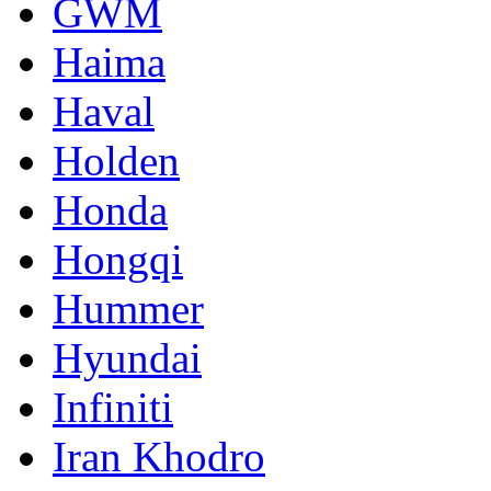
GWM
Haima
Haval
Holden
Honda
Hongqi
Hummer
Hyundai
Infiniti
Iran Khodro