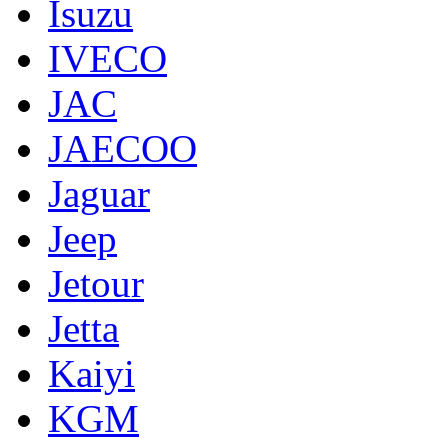
Isuzu
IVECO
JAC
JAECOO
Jaguar
Jeep
Jetour
Jetta
Kaiyi
KGM