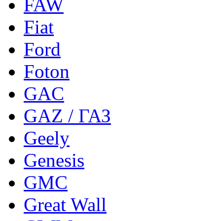
FAW
Fiat
Ford
Foton
GAC
GAZ / ГАЗ
Geely
Genesis
GMC
Great Wall