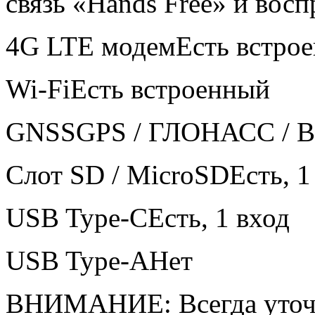
связь «Hands Free» и вос
4G LTE модем
Есть встро
Wi-Fi
Есть встроенный
GNSS
GPS / ГЛОНАСС / B
Слот SD / MicroSD
Есть, 
USB Type-C
Есть, 1 вход
USB Type-A
Нет
ВНИМАНИЕ: Всегда уточн