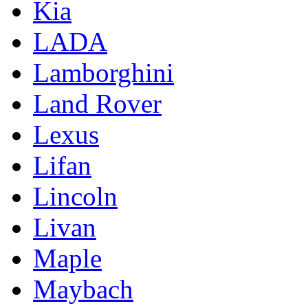
Kia
LADA
Lamborghini
Land Rover
Lexus
Lifan
Lincoln
Livan
Maple
Maybach