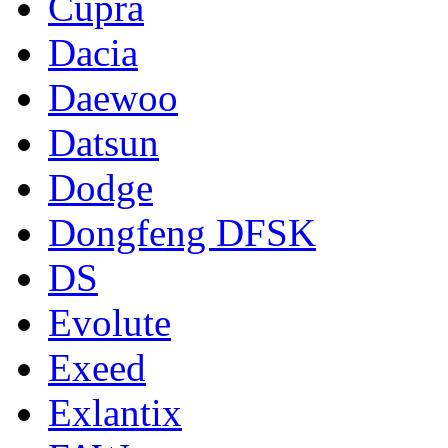
Cupra
Dacia
Daewoo
Datsun
Dodge
Dongfeng DFSK
DS
Evolute
Exeed
Exlantix