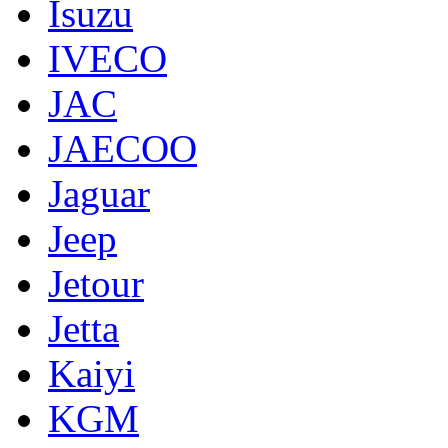
Isuzu
IVECO
JAC
JAECOO
Jaguar
Jeep
Jetour
Jetta
Kaiyi
KGM