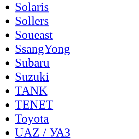
Solaris
Sollers
Soueast
SsangYong
Subaru
Suzuki
TANK
TENET
Toyota
UAZ / УАЗ