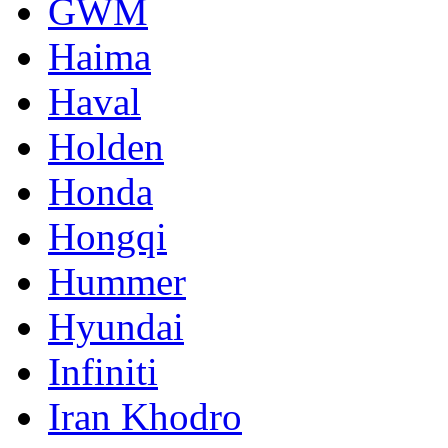
GWM
Haima
Haval
Holden
Honda
Hongqi
Hummer
Hyundai
Infiniti
Iran Khodro