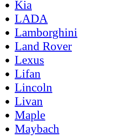
Kia
LADA
Lamborghini
Land Rover
Lexus
Lifan
Lincoln
Livan
Maple
Maybach