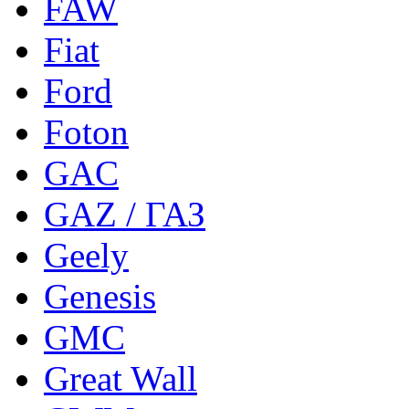
FAW
Fiat
Ford
Foton
GAC
GAZ / ГАЗ
Geely
Genesis
GMC
Great Wall