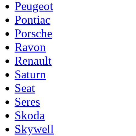
Peugeot
Pontiac
Porsche
Ravon
Renault
Saturn
Seat
Seres
Skoda
Skywell