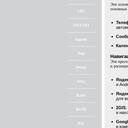
Эти основ
основных 
JAC
Теле
JAECOO
автом
Сооб
Jaguar
Кале
Jeep
Навига
Эти прило
и расшире
Jetour
Яндек
Jetta
и And
Янде
Kaiyi
для в
2GIS
:
KGM
и нах
Goog
Kia
и ком