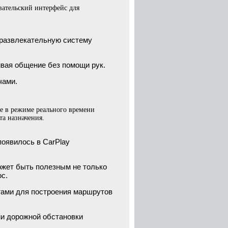
ательский интерфейс для
-развлекательную систему
чивая общение без помощи рук.
чами.
е в режиме реального времени
та назначения.
появилось в CarPlay
может быть полезным не только
с.
ртами для построения маршрутов
ми дорожной обстановки