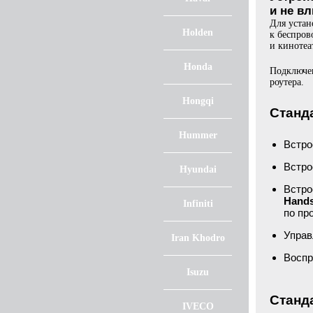
и не в
Для устан
Holden
к беспро
и кинотеа
Honda
Подключен
роутера.
Hongqi
Станд
Hummer
Встр
Встро
Hyundai
Встр
Hand
Infiniti
по пр
Управ
Iran Khodro
Воспр
Isuzu
Станда
IVECO