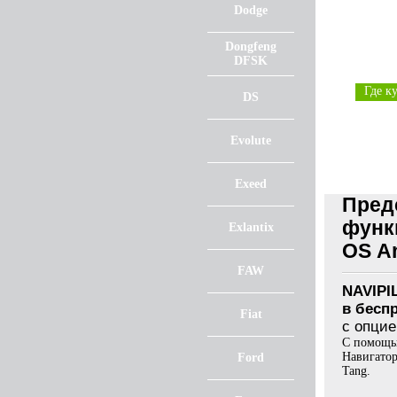
Dodge
Dongfeng
DFSK
Где к
DS
Evolute
Exeed
Пред
функц
Exlantix
OS An
FAW
NAVIPIL
в бесп
Fiat
с опцие
С помощью
Навигатор
Ford
Tang.