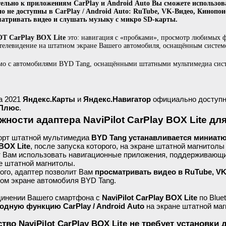
ельно к приложениям CarPlay и Android Auto Вы сможете использов
о не доступны в CarPlay / Android Auto: RuTube, VK-Видео, Кинопои
матривать видео и слушать музыку с микро SD-карты.
T CarPlay BOX Lite
это: навигация с «пробками», просмотр любимых ф
телевидение на штатном экране Вашего автомобиля, оснащённым системой
мо с автомобилями BYD Tang, оснащёнными штатными мультимедиа сис
а 2021
Яндекс.Карты
и
Яндекс.Навигатор
официально доступ
 Плюс
.
ности адаптера NaviPilot CarPlay BOX Lite дл
орт штатной мультимедиа
BYD Tang устанавливается миниатюр
BOX Lite
, после запуска которого, на экране штатной магнитол
 Вам использовать навигационные приложения, поддерживающие 
е штатной магнитолы.
ого, адаптер позволит Вам
просматривать видео в RuTube, VK
ом экране автомобиля BYD Tang.
динении Вашего смартфона с
NaviPilot CarPlay BOX Lite
по Blue
одную функцию CarPlay / Android Auto
на экране штатной маг
ство NaviPilot CarPlay BOX Lite не требует установк