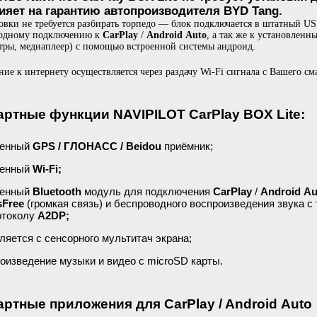
лияет на гарантию автопроизводителя BYD Tang.
овки не требуется разбирать торпедо — блок подключается в штатный US
водному подключению к
CarPlay
/
Android Auto
, а так же к установлен
тры, медиаплеер) с помощью встроенной системы андроид.
ие к интернету осуществляется через раздачу Wi-Fi сигнала с Вашего с
артные функции NAVIPILOT CarPlay BOX Lite:
оенный
GPS / ГЛОНАСС / Beidou
приёмник;
енный
Wi-Fi;
оенный
Bluetooth
модуль для подключения
CarPlay
/
Android Au
sFree
(громкая связь) и беспроводного воспроизведения звука 
отоколу
A2DP;
ляется с сенсорного мультитач экрана;
оизведение музыки и видео с microSD карты.
ртные приложения для CarPlay / Android Auto