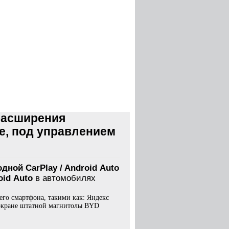
расширения
te, под управлением
дной CarPlay / Android Auto
id Auto
в автомобилях
го смартфона, такими как: Яндекс
а экране штатной магнитолы BYD