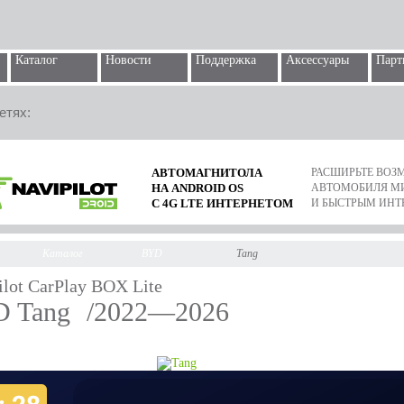
Каталог
Новости
Поддержка
Аксессуары
Парт
етях:
АВТОМАГНИТОЛА
РАСШИРЬТЕ ВО
НА ANDROID OS
АВТОМОБИЛЯ М
С 4G LTE ИНТЕРНЕТОМ
И БЫСТРЫМ ИНТ
Каталог
BYD
Tang
ilot CarPlay BOX Lite
 Tang
/2022—2026