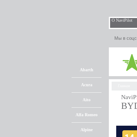
О NaviPilot
Мы в соцс
Abarth
Acura
Главная
NaviP
Aito
BYD
Alfa Romeo
Alpine