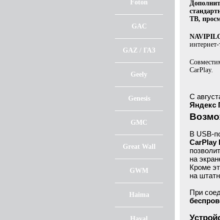
Foton
Дополнит
стандартн
ТВ, прос
GAC
NAVIPILO
интернет-
GAZ / ГАЗ
Совмести
CarPlay.
Geely
С август
Genesis
Яндекс
Возмож
GMC
В USB-п
CarPlay 
Great Wall
позволит
на экран
Кроме эт
GWM
на штатн
При сое
Haima
беспров
Устрой
Haval