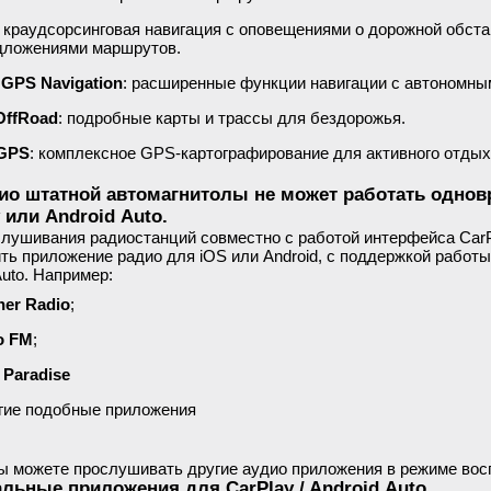
: краудсорсинговая навигация с оповещениями о дорожной обст
дложениями маршрутов.
 GPS Navigation
: расширенные функции навигации с автономны
OffRoad
: подробные карты и трассы для бездорожья.
-GPS
: комплексное GPS-картографирование для активного отдых
ио штатной автомагнитолы не может работать одно
 или Android Auto.
лушивания радиостанций совместно с работой интерфейса CarP
ть приложение радио для iOS или Android, с поддержкой работы
Auto. Например:
er Radio
;
о FM
;
 Paradise
гие подобные приложения
ы можете прослушивать другие аудио приложения в режиме восп
льные приложения для CarPlay / Android Auto