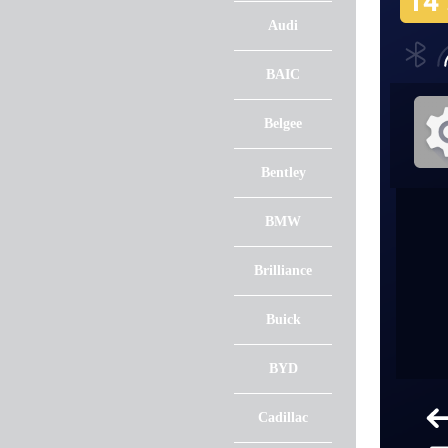
Audi
BAIC
Belgee
Bentley
BMW
Brilliance
Buick
BYD
Cadillac