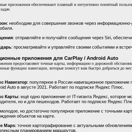
ные приложения обеспечивают плавный и интуитивно понятный пользов
задач.
фон
: необходим для совершения звонков через информационно
обиля.
щения
: отправляйте и получайте сообщения через Siri, обеспе
ндарь
: просматривайте и управляйте своими событиями и встре
ционные приложения для CarPlay / Android Auto
жения предоставляют точные карты, информацию о дорожной обстановк
нные функции навигации, которые помогут вам быстро добраться до мес
с Навигатор
: популярное в России навигационное приложение 
roid Auto в августе 2021. Работает по подписке Яндекс Плюс.
кс Карты
: ещё одно приложение от IT-гиганта Яндекс, которое 
одителя, но и для пешеходов. Работает по подписке Яндекс Плю
 молодое, но достаточно популярное приложение с точными ка
ождения объектов на карте.
le Maps
: точное картографирование с актуальными обновления
плексным планированием маршрутов.