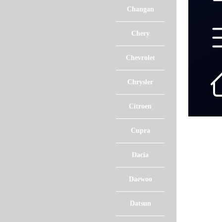
Changan
Chery
Chevrolet
Chrysler
Citroen
Cupra
Dacia
Daewoo
Datsun