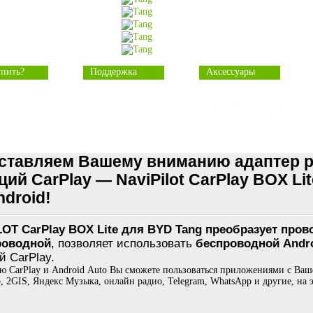
упить?
Поддержка
Аксессуары
ЗАДАЙТЕ ВОПРОС
ПО ЭТОМУ ТОВАРУ
ставляем Вашему вниманию адаптер 
ий CarPlay — NaviPilot CarPlay BOX Li
droid!
OT CarPlay BOX Lite для BYD Tang преобразует прово
роводной
, позволяет использовать
беспроводной Andro
й CarPlay.
 CarPlay и Android Auto Вы сможете пользоваться приложениями с Ваше
, 2GIS, Яндекс Музыка, онлайн радио, Telegram, WhatsApp и другие, н