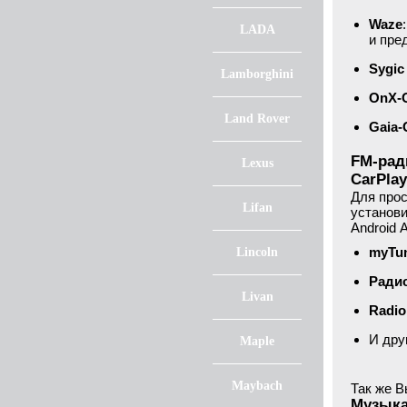
Waze
LADA
и пре
Sygic
Lamborghini
OnX-
Land Rover
Gaia
FM-рад
Lexus
CarPlay
Для прос
Lifan
установи
Android 
myTun
Lincoln
Ради
Livan
Radio
И дру
Maple
Maybach
Так же В
Музыка