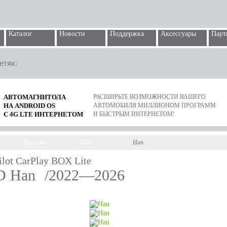
Каталог
Новости
Поддержка
Аксессуары
Парт
етях:
АВТОМАГНИТОЛА
РАСШИРЬТЕ ВОЗМОЖНОСТИ ВАШЕГО
НА ANDROID OS
АВТОМОБИЛЯ МИЛЛИОНОМ ПРОГРАММ
С 4G LTE ИНТЕРНЕТОМ
И БЫСТРЫМ ИНТЕРНЕТОМ!
Каталог
BYD
Han
ilot CarPlay BOX Lite
D Han
/2022—2026