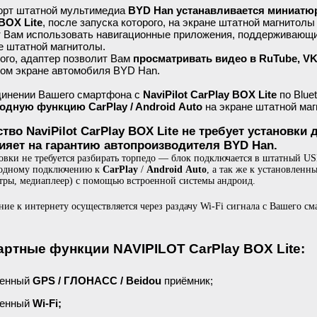
орт штатной мультимедиа
BYD Han устанавливается миниатюрн
BOX Lite
, после запуска которого, на экране штатной магнитол
 Вам использовать навигационные приложения, поддерживающие 
е штатной магнитолы.
ого, адаптер позволит Вам
просматривать видео в RuTube, VK
ном экране автомобиля BYD Han.
динении Вашего смартфона с
NaviPilot CarPlay BOX Lite
по Blue
одную функцию CarPlay / Android Auto
на экране штатной маг
ство NaviPilot CarPlay BOX Lite не требует установк
лияет на гарантию автопроизводителя BYD Han.
овки не требуется разбирать торпедо — блок подключается в штатный US
водному подключению к
CarPlay
/
Android Auto
, а так же к установлен
тры, медиаплеер) с помощью встроенной системы андроид.
ие к интернету осуществляется через раздачу Wi-Fi сигнала с Вашего с
артные функции NAVIPILOT CarPlay BOX Lite:
оенный
GPS / ГЛОНАСС / Beidou
приёмник;
енный
Wi-Fi;