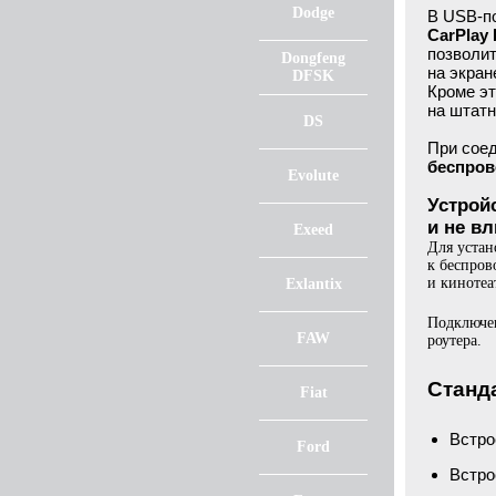
Dodge
В USB-п
CarPlay 
позволит
Dongfeng
на экран
DFSK
Кроме эт
на штат
DS
При сое
беспров
Evolute
Устрой
и не в
Exeed
Для устан
к беспро
и кинотеа
Exlantix
Подключен
FAW
роутера.
Станд
Fiat
Встр
Ford
Встро