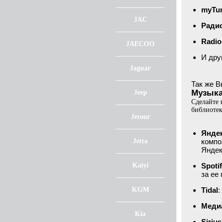
myTun
JAC
Ради
Radio
JAECOO
И дру
Jaguar
Так же В
Музыка
Jeep
Сделайте
библиотек
Jetour
Янде
Jetta
компо
Яндек
Kaiyi
Spoti
за ее
KGM
Tidal
:
Меди
Kia
Siriu