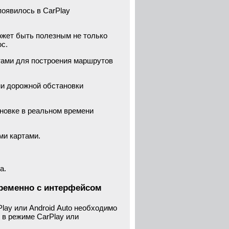
появилось в CarPlay
может быть полезным не только
с.
ртами для построения маршрутов
ми дорожной обстановки
ановке в реальном времени
ми картами.
а.
временно с интерфейсом
lay или Android Auto необходимо
 в режиме CarPlay или