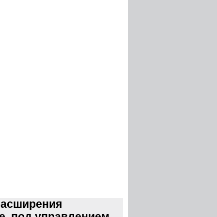
расширения
te, под управлением