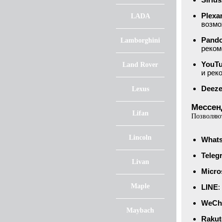
Plex
LADA
возмо
Pand
Lamborghini
реком
YouTu
Land Rover
и рек
Deeze
Lexus
Мессен
Lifan
Позволяют
Lincoln
What
Teleg
Livan
Micro
Maple
LINE
:
WeCh
Maybach
Rakut