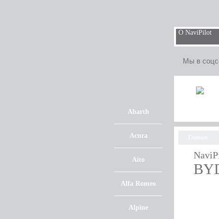
О NaviPilot
Мы в соцс
Abarth
Acura
Главная
NaviP
Aito
BY
Alfa Romeo
Alpine