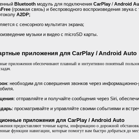
оенный
Bluetooth
модуль для подключения
CarPlay
/
Android Au
sFree
(громкая связь) и беспроводного воспроизведения звука 
отоколу
A2DP;
ляется с сенсорного мультитач экрана;
оизведение музыки и видео с microSD карты.
ртные приложения для CarPlay / Android Auto
ные приложения обеспечивают плавный и интуитивно понятный пользов
задач.
фон
: необходим для совершения звонков через информационно
обиля.
щения
: отправляйте и получайте сообщения через Siri, обеспе
ндарь
: просматривайте и управляйте своими событиями и встре
ционные приложения для CarPlay / Android Auto
жения предоставляют точные карты, информацию о дорожной обстановк
нные функции навигации, которые помогут вам быстро добраться до мес