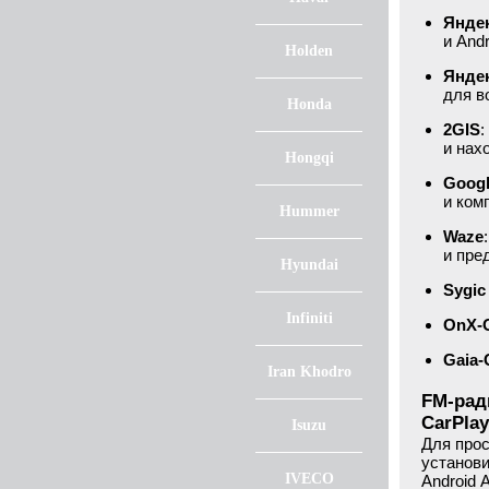
Яндек
и And
Holden
Янде
для в
Honda
2GIS
:
и нах
Hongqi
Goog
и ком
Hummer
Waze
и пре
Hyundai
Sygic
Infiniti
OnX-
Gaia
Iran Khodro
FM-рад
CarPlay
Isuzu
Для прос
установи
IVECO
Android 