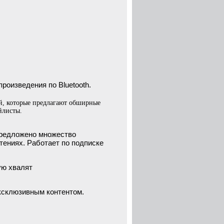
роизведения по Bluetooth.
й, которые предлагают обширные
йлисты.
предложено множество
тениях. Работает по подписке
ую хвалят
эксклюзивным контентом.