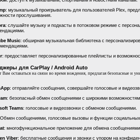
amp
: музыкальный проигрыватель для пользователей Plex, пре
жности прослушивания.
ora
: слушайте музыку и подкасты в потоковом режиме с персон
ендациями.
be Music
: обширная музыкальная библиотека с персонализир
омендациями.
r
: предоставляет персонализированные плейлисты и возможнос
джеры для CarPlay / Android Auto
 Вам оставаться на связи во время вождения, предлагая безопасные и у
sApp
: отправляйте сообщения, совершайте голосовые и видеозв
ram
: безопасный обмен сообщениями с широкими возможностям
soft Teams
: голосовые и видеозвонки с обменом сообщениями.
 Обмен сообщениями, голосовые вызовы и функции социальных
at
: многофункциональное приложение для обмена сообщениями 
en Viber
: бесплатные сообщения и звонки с упором на конфиде