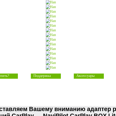
упить?
Поддержка
Аксессуары
ЗАДАЙТЕ ВОПРОС
ПО ЭТОМУ ТОВАРУ
ставляем Вашему вниманию адаптер 
ий CarPlay — NaviPilot CarPlay BOX Li