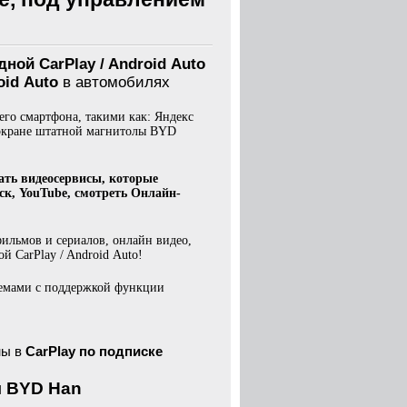
ной CarPlay / Android Auto
id Auto
в автомобилях
го смартфона, такими как: Яндекс
а экране штатной магнитолы BYD
ать видеосервисы, которые
ск, YouTube, смотреть Онлайн-
ильмов и сериалов, онлайн видео,
 CarPlay / Android Auto!
емами с поддержкой функции
ны в
CarPlay
по подписке
я BYD Han