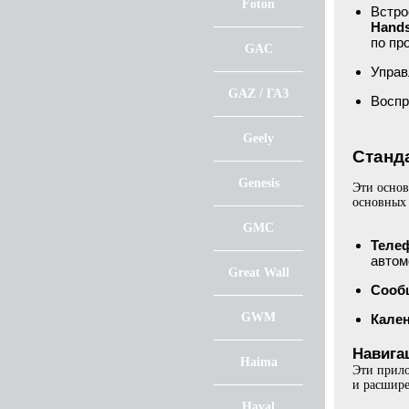
Foton
Встр
Hand
по пр
GAC
Управ
GAZ / ГАЗ
Воспр
Geely
Станда
Genesis
Эти основ
основных 
GMC
Теле
автом
Great Wall
Сооб
GWM
Кале
Навига
Haima
Эти прило
и расшире
Haval