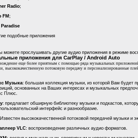
er Radio
;
о FM
;
 Paradise
гие подобные приложения
ы можете прослушивать другие аудио приложения в режиме восп
льные приложения для CarPlay / Android Auto
 вождение еще более приятным с помощью ряда музыкальных приложени
и, высококачественную потоковую передачу и персонализированные пле
кс Музыка
: большая коллекция музыки, из которой Вам будет 
зиций, основанных на Ваших интересах и музыкальных предпоч
с Плюс.
fy
: предлагает обширную библиотеку музыки и подкастов, котор
 пользовательский интерфейс и разнообразие.
 Известен высококачественной потоковой передачей музыки и 
аплеер VLC
: воспроизведение различных аудио форматов.
sXM
: доступ к музыкальным, спортивным и новостным каналам.