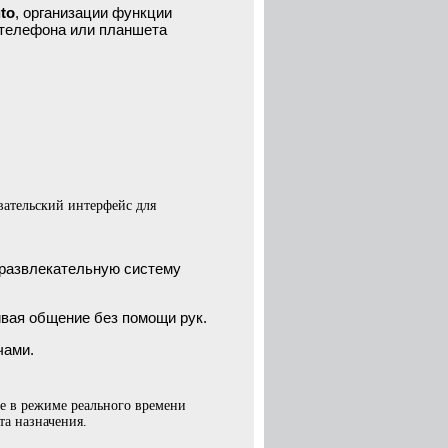
to
, организации функции
с телефона или планшета
ательский интерфейс для
-развлекательную систему
чивая общение без помощи рук.
чами.
е в режиме реального времени
та назначения.