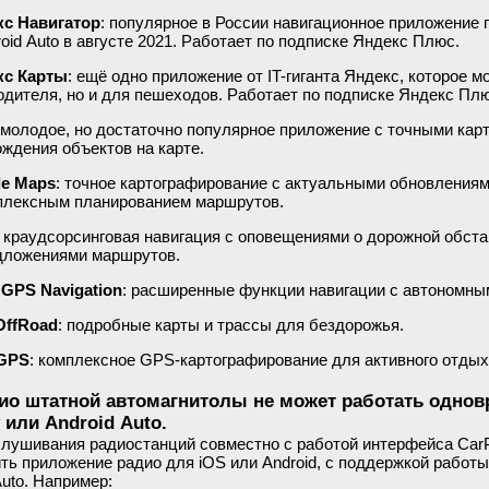
с Навигатор
: популярное в России навигационное приложение 
roid Auto в августе 2021. Работает по подписке Яндекс Плюс.
кс Карты
: ещё одно приложение от IT-гиганта Яндекс, которое 
одителя, но и для пешеходов. Работает по подписке Яндекс Плю
 молодое, но достаточно популярное приложение с точными ка
ождения объектов на карте.
le Maps
: точное картографирование с актуальными обновления
плексным планированием маршрутов.
: краудсорсинговая навигация с оповещениями о дорожной обст
дложениями маршрутов.
 GPS Navigation
: расширенные функции навигации с автономны
OffRoad
: подробные карты и трассы для бездорожья.
-GPS
: комплексное GPS-картографирование для активного отдых
ио штатной автомагнитолы не может работать одно
 или Android Auto.
лушивания радиостанций совместно с работой интерфейса CarP
ть приложение радио для iOS или Android, с поддержкой работы
Auto. Например: