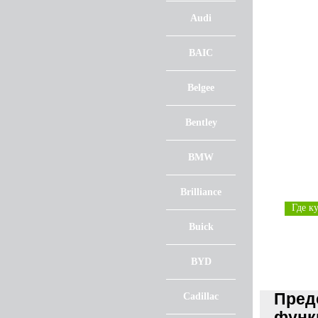
Audi
BAIC
Belgee
Bentley
BMW
Brilliance
Где к
Buick
BYD
Пред
Cadillac
функц