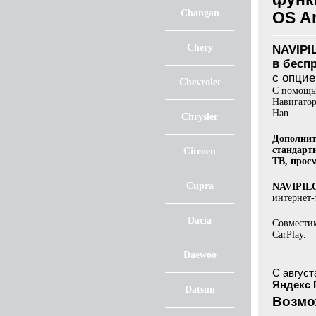
Changan
OS An
Chery
NAVIPI
в бесп
с опцие
Chevrolet
С помощью
Навигатор
Han.
Chrysler
Дополнит
стандартн
Citroen
ТВ, прос
Cupra
NAVIPILO
интернет-
Dacia
Совмести
CarPlay.
Daewoo
С август
Яндекс
Datsun
Возмож