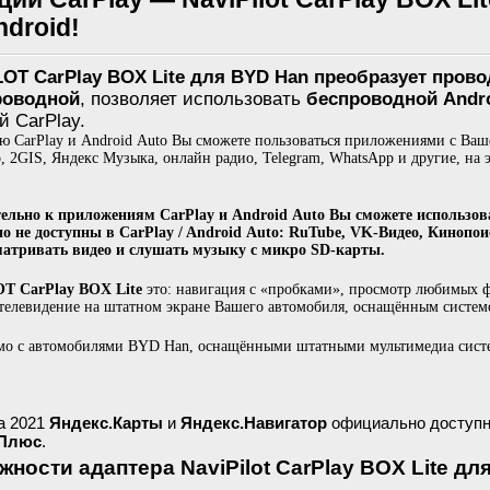
droid!
LOT CarPlay BOX Lite для BYD Han преобразует провод
роводной
, позволяет использовать
беспроводной Andro
й CarPlay.
 CarPlay и Android Auto Вы сможете пользоваться приложениями с Ваше
, 2GIS, Яндекс Музыка, онлайн радио, Telegram, WhatsApp и другие, н
ельно к приложениям CarPlay и Android Auto Вы сможете использов
о не доступны в CarPlay / Android Auto: RuTube, VK-Видео, Кинопои
матривать видео и слушать музыку с микро SD-карты.
T CarPlay BOX Lite
это: навигация с «пробками», просмотр любимых ф
телевидение на штатном экране Вашего автомобиля, оснащённым системой
мо с автомобилями BYD Han, оснащёнными штатными мультимедиа сист
а 2021
Яндекс.Карты
и
Яндекс.Навигатор
официально доступ
 Плюс
.
ности адаптера NaviPilot CarPlay BOX Lite дл