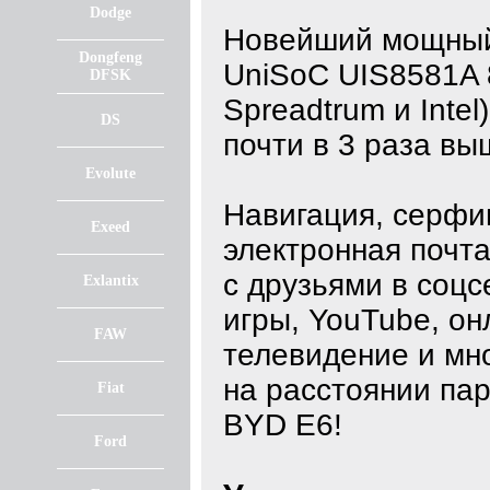
Dodge
Новейший мощный
Dongfeng
UniSoC UIS8581A 
DFSK
Spreadtrum и Intel
DS
почти в 3 раза вы
Evolute
Навигация, серфин
Exeed
электронная почта
с друзьями в соцс
Exlantix
игры, YouTube, он
FAW
телевидение и мно
на расстоянии пар
Fiat
BYD E6!
Ford