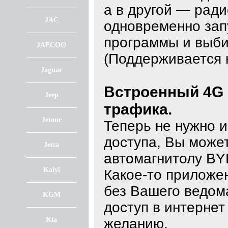
а в другой — рад
JAC
одновременно зап
программы и выби
JAECOO
(Поддерживается 
Jaguar
Встроенный 4G 
Jeep
трафика.
Jetour
Теперь не нужно и
доступа, Вы может
Jetta
автомагнитолу BY
Kaiyi
Какое-то приложе
без Вашего ведом
KGM
доступ в интерне
Kia
желанию.