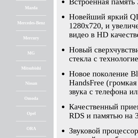
Встроенная память 3
Mazda
Новейший яркий QL
Mercedes-Benz
1280х720, и увелич
видео в HD качеств
Mercury
Новый сверхчувств
MG
стекла с технологие
Mitsubishi
Новое поколение Blu
HandsFree (громкая
Nissan
звука с телефона и
Omoda
Качественный при
Opel
RDS и памятью на 
ORA
Звуковой процессо