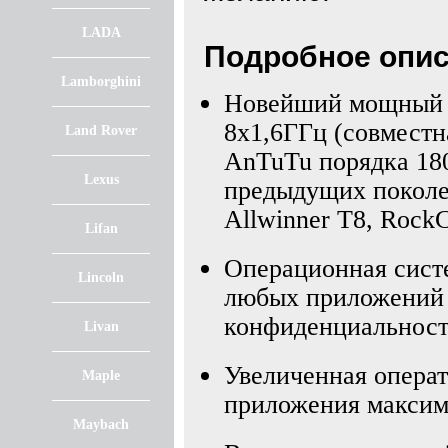
LADA
Подробное опис
Lamborghini
Новейший мощный 
8х1,6ГГц (совместна
Land Rover
AnTuTu порядка 180
Lexus
предыдущих поколе
Allwinner T8, Rock
Lifan
Операционная сист
Lincoln
любых приложений д
конфиденциальност
Livan
Увеличенная операт
Maple
приложения максим
Maybach