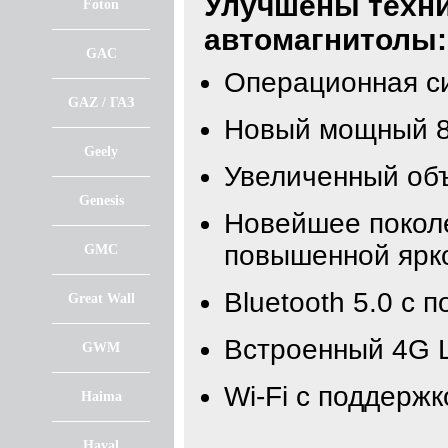
Улучшены техни
Foton
автомагнитолы:
GAC
Операционная с
GAZ / ГАЗ
Новый мощный 8
Geely
Увеличенный об
Genesis
Новейшее покол
повышенной ярк
GMC
Bluetooth 5.0 с 
Great Wall
Встроенный 4G 
GWM
Wi-Fi с поддержк
Haima
Haval