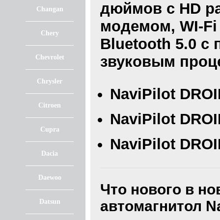
дюймов с HD ра
Changan
модемом, WI-Fi
Chery
Bluetooth 5.0 с
звуковым проц
Chevrolet
Chrysler
NaviPilot DROI
Citroen
NaviPilot DROI
Cupra
NaviPilot DROI
Dacia
Daewoo
Что нового в н
Datsun
автомагнитол
N