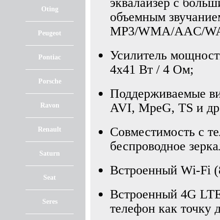
эквалайзер с больш
Oting
объемным звучание
MP3/WMA/AAC/WAV
Peugeot
Усилитель мощност
Pontiac
4x41 Вт / 4 Ом;
Porsche
Поддерживаемые в
AVI, MpeG, TS и др
Ravon
Совместимость с т
Renault
беспроводное зерка
Saturn
Встроенный Wi-Fi (8
Seat
Встроенный 4G LTE
Seres
телефон как точку 