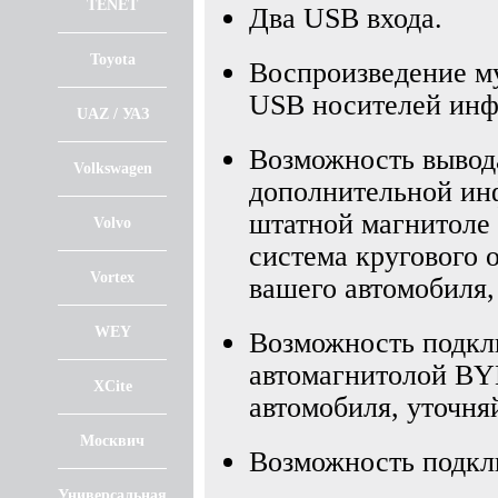
TENET
Два USB входа.
Toyota
Воспроизведение му
USB носителей инф
UAZ / УАЗ
Возможность вывод
Volkswagen
дополнительной инф
штатной магнитоле 
Volvo
система кругового о
Vortex
вашего автомобиля,
WEY
Возможность подкл
автомагнитолой BYD
XCite
автомобиля, уточня
Москвич
Возможность подкл
Универсальная