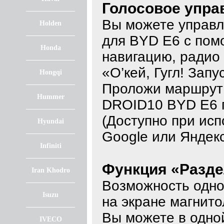
Голосовое упра
Вы можете управл
Holden
для BYD E6 с пом
Honda
навигацию, радио
«О’кей, Гугл! Зап
Hongqi
Проложи маршрут д
Hummer
DROID10 BYD E6 
(Доступно при исп
Hyundai
Google или Яндекс
Infiniti
Функция «Разде
Iran Khodro
Возможность одно
Isuzu
на экране магнит
Вы можете в одной
IVECO