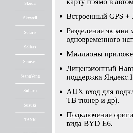
карту прямо в авто
Skoda
Встроенный GPS +
Skywell
Разделение экрана
Solaris
одновременного ис
Sollers
Миллионы приложен
Soueast
Лицензионный Нави
поддержка Яндекс.Н
SsangYong
AUX вход для подк
Subaru
ТВ тюнер и др).
Suzuki
Подключение ориги
TANK
вида BYD E6.