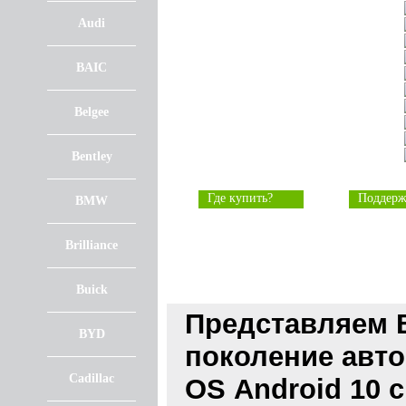
Audi
BAIC
Belgee
Bentley
Где купить?
Поддерж
BMW
Brilliance
Buick
Представляем 
BYD
поколение авт
Cadillac
OS Android 10 