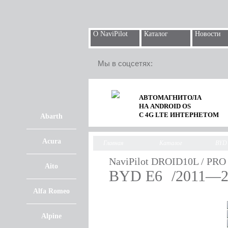
О NaviPilot
Каталог
Новости
Мы в соцсетях:
АВТОМАГНИТОЛА
НА ANDROID OS
С 4G LTE ИНТЕРНЕТОМ
Abarth
Acura
Главная
Каталог
BYD
NaviPilot DROID10L / PRO
Aito
BYD E6
/2011—2
Alfa Romeo
Alpine