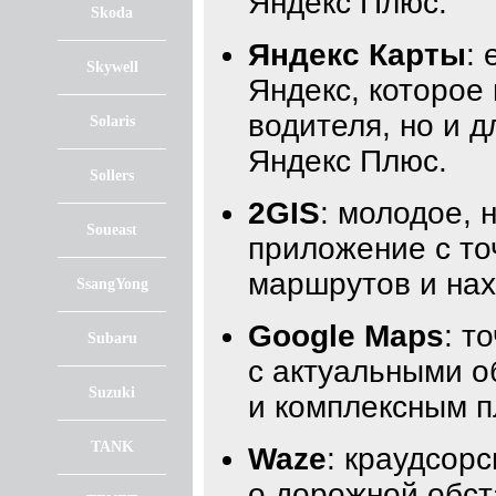
Яндекс Плюс.
Skoda
Яндекс Карты
:
Skywell
Яндекс, которое
водителя, но и 
Solaris
Яндекс Плюс.
Sollers
2GIS
: молодое, 
Soueast
приложение с то
маршрутов и нах
SsangYong
Google Maps
: т
Subaru
с актуальными 
Suzuki
и комплексным 
TANK
Waze
: краудсор
о дорожной обст