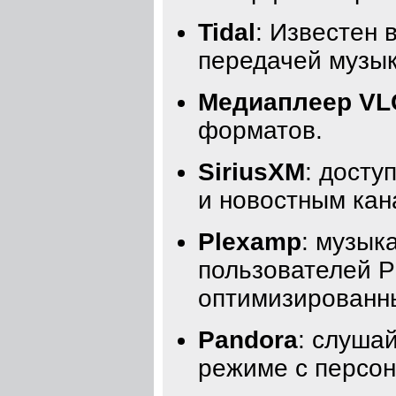
Tidal
: Известен 
передачей музык
Медиаплеер VL
форматов.
SiriusXM
: досту
и новостным кан
Plexamp
: музык
пользователей P
оптимизированн
Pandora
: слуша
режиме с персо