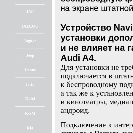
на экране штатно
JAC
Устройство NaviP
JAECOO
установки допо
Jaguar
и не влияет на
Audi A4.
Jeep
Для установки не тре
Jetour
подключается в штат
к беспроводному по
Jetta
а так же к установл
Kaiyi
и кинотеатры, медиа
андроид.
KGM
Подключение к интерн
Kia