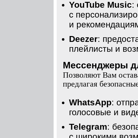
YouTube Music
:
с персонализир
и рекомендация
Deezer
: предос
плейлисты и воз
Мессенджеры для
Позволяют Вам остава
предлагая безопасны
WhatsApp
: отп
голосовые и вид
Telegram
: безо
с широкими воз