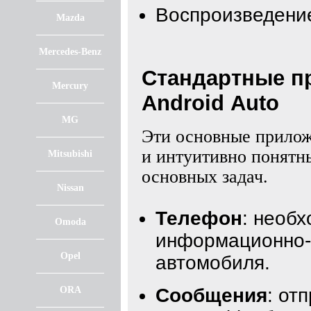
Воспроизведение
Mazda
Mercedes-Benz
Стандартные пр
Mercury
Android Auto
MG
Эти основные прило
и интуитивно понятн
Mitsubishi
основных задач.
Nissan
Телефон
: необ
Omoda
информационно-
Opel
автомобиля.
ORA
Сообщения
: от