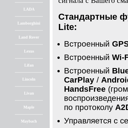
сигнала с Вашего см
LADA
Стандартные ф
Lamborghini
Lite:
Land Rover
Встроенный
GPS
Lexus
Встроенный
Wi-F
Lifan
Встроенный
Blu
CarPlay
/
Androi
Lincoln
HandsFree
(гром
Livan
воспроизведения
по протоколу
A2
Maple
Управляется с с
Maybach