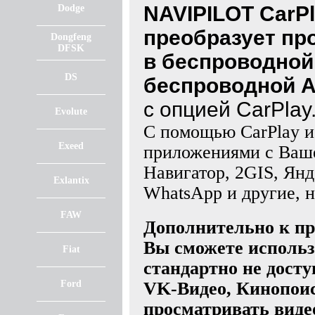
NAVIPILOT CarPl
Dodge
преобразует про
Dongfeng
DFSK
в беспроводной
DS
беспроводной A
с опцией CarPlay
Evolute
С помощью CarPlay и
Exeed
приложениями с Ваше
Навигатор, 2GIS, Янд
Exlantix
WhatsApp и другие, н
FAW
Дополнительно к пр
Вы сможете использ
Fiat
стандартно не досту
Ford
VK-Видео, Кинопоис
просматривать виде