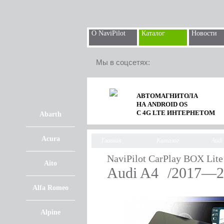
О NaviPilot
Каталог
Новости
Мы в соцсетях:
АВТОМАГНИТОЛА
НА ANDROID OS
С 4G LTE ИНТЕРНЕТОМ
Abarth
Acura
Главная
Каталог
Audi
NaviPilot CarPlay BOX Lite
Aito
Audi A4
/2017—2
Alfa Romeo
Alpine