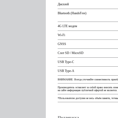
Дисплей
Bluetooth (HandsFree)
4G LTE модем
Wi-Fi
GNSS
Слот SD / MicroSD
USB Type-C
USB Type-A
ВНИМАНИЕ: Всегда уточняйте совместимость приобре
Производитель оставляет за собой право вносить изм
на сайте информация публичной офертой не является.
*Пользователю доступен не весь объём памяти, точны
Поддержка