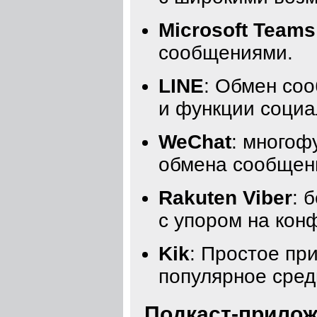
Microsoft Teams
сообщениями.
LINE
: Обмен со
и функции социа
WeChat
: многоф
обмена сообщени
Rakuten Viber
: 
с упором на кон
Kik
: Простое пр
популярное сред
Подкаст-приложе