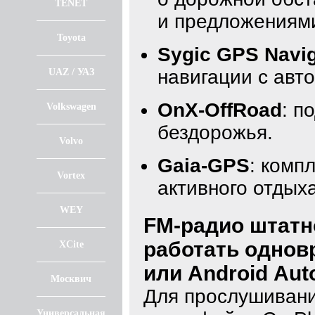
TENET
и предложениям
Toyota
Sygic GPS Navig
навигации с авт
UAZ / УАЗ
OnX-OffRoad
: п
Volkswagen
бездорожья.
Volvo
Gaia-GPS
: комп
Vortex
активного отдыха
WEY
FM-радио штатн
работать однов
XCite
или Android Aut
Москвич
Для прослушивани
Универсальная