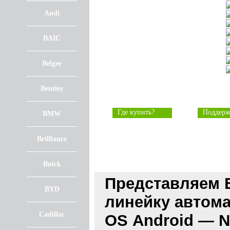
Audi
BAIC
Belgee
Bentley
Где купить?
Поддерж
BMW
Brilliance
Buick
Представляем 
BYD
линейку автом
Cadillac
OS Android —
N