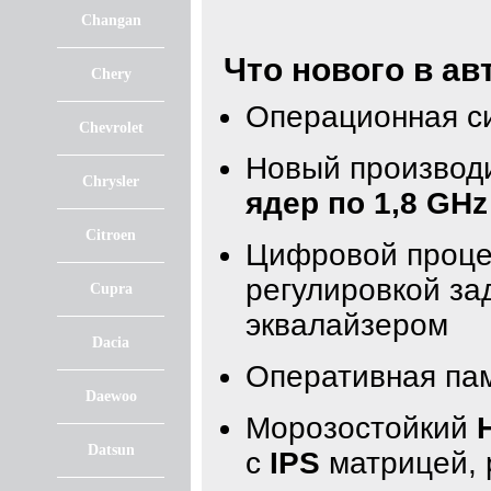
Changan
Что нового в а
Chery
Операционная с
Chevrolet
Новый производ
Chrysler
ядер по 1,8 GHz
Citroen
Цифровой проце
регулировкой з
Cupra
эквалайзером
Dacia
Оперативная па
Daewoo
Морозостойкий
Datsun
с
IPS
матрицей, 