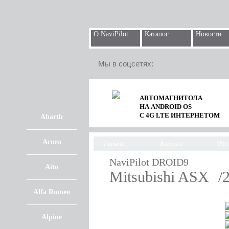
О NaviPilot
Каталог
Новости
Мы в соцсетях:
АВТОМАГНИТОЛА
НА ANDROID OS
С 4G LTE ИНТЕРНЕТОМ
Abarth
Acura
Главная
Каталог
Mitsu
NaviPilot DROID9
Aito
Mitsubishi ASX
/
Alfa Romeo
Alpine