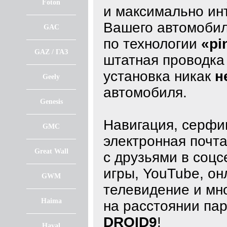
Foton
и максимально ин
Вашего автомобил
GAC
по технологии
«pi
GAZ / ГАЗ
штатная проводка 
установка никак
н
Geely
автомобиля.
Genesis
Навигация, серфин
GMC
электронная почта
Great Wall
с друзьями в соцс
игры, YouTube, он
GWM
телевидение и мно
Haima
на расстоянии пар
DROID9
!
Haval