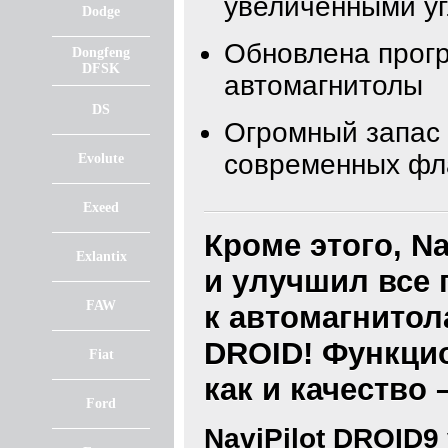
увеличенными уг
Dodge
Обновлена прогр
Dongfeng
DFSK
автомагнитолы
DS
Огромный запас 
современных фл
Evolute
Exeed
Кроме этого, N
Exlantix
и улучшил все
FAW
к автомагнитола
DROID! Функцио
Fiat
как и качество 
Ford
NaviPilot DROID9