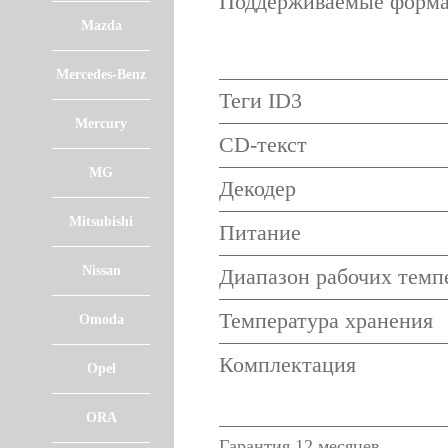
Поддерживаемые форм
Mazda
Mercedes-Benz
Теги ID3
Mercury
CD-текст
MG
Декодер
Mitsubishi
Питание
Nissan
Диапазон рабочих темп
Температура хранения
Omoda
Комплектация
Opel
ORA
Гарантия 12 месяцев.