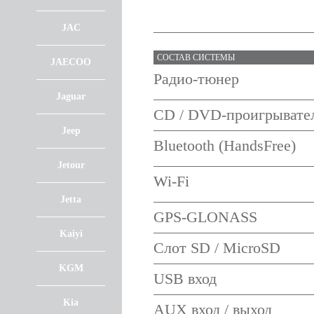
JAC
СОСТАВ СИСТЕМЫ
JAECOO
Радио-тюнер
Jaguar
CD / DVD-проигрывате
Jeep
Bluetooth (HandsFree)
Jetour
Wi-Fi
Jetta
GPS-GLONASS
Kaiyi
Слот SD / MicroSD
KGM
USB вход
Kia
AUX вход / выход