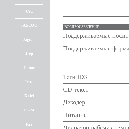
JAC
JAECOO
ВОСПРОИЗВЕДЕНИЕ
Поддерживаемые носит
Jaguar
Поддерживаемые форм
Jeep
Jetour
Теги ID3
Jetta
CD-текст
Kaiyi
Декодер
KGM
Питание
Kia
Диапазон рабочих темп