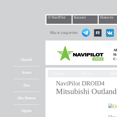
О NaviPilot
Каталог
Новости
Мы в соцсетях:
А
Н
С
Abarth
Acura
Главная
Каталог
Mitsu
NaviPilot DROID4
Aito
Mitsubishi Outlan
Alfa Romeo
Alpine