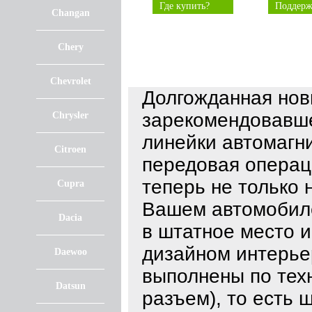
Где купить?
Поддерж
Changan
Chery
Chevrolet
Долгожданная нов
зарекомендовавше
Chrysler
линейки автомагни
Citroen
передовая операц
теперь не только 
Cupra
Вашем автомобиле
Dacia
в штатное место 
дизайном интерье
Daewoo
выполнены по техно
Datsun
разъем), то есть 