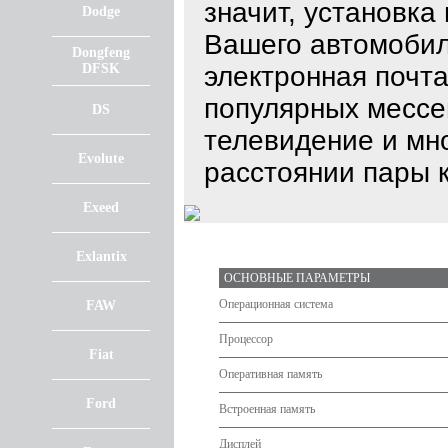
значит, установка
Dodge
Вашего автомобил
Dongfeng
DFSK
электронная почта
популярных мессе
DS
телевидение и мно
Evolute
расстоянии пары к
Exeed
Exlantix
ОСНОВНЫЕ ПАРАМЕТРЫ
Операционная система
FAW
Процессор
Fiat
Оперативная память
Ford
Встроенная память
Дисплей