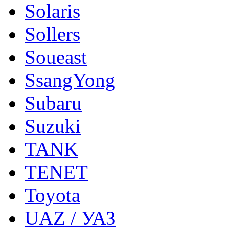
Solaris
Sollers
Soueast
SsangYong
Subaru
Suzuki
TANK
TENET
Toyota
UAZ / УАЗ