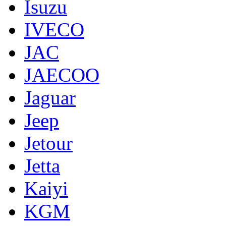
Isuzu
IVECO
JAC
JAECOO
Jaguar
Jeep
Jetour
Jetta
Kaiyi
KGM