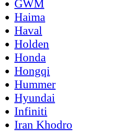
GWM
Haima
Haval
Holden
Honda
Hongqi
Hummer
Hyundai
Infiniti
Iran Khodro