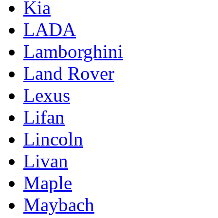
Kia
LADA
Lamborghini
Land Rover
Lexus
Lifan
Lincoln
Livan
Maple
Maybach