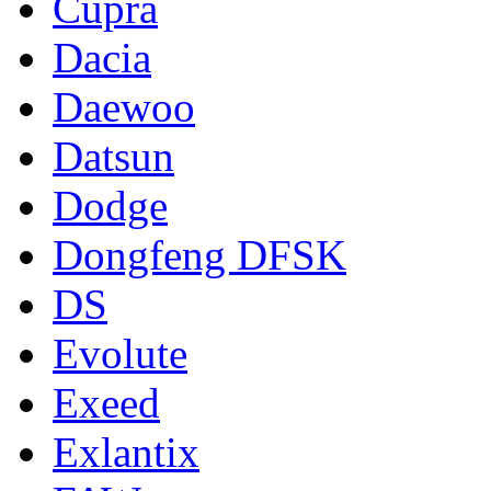
Cupra
Dacia
Daewoo
Datsun
Dodge
Dongfeng DFSK
DS
Evolute
Exeed
Exlantix