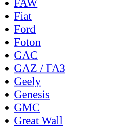
FAW
Fiat
Ford
Foton
GAC
GAZ / ГАЗ
Geely
Genesis
GMC
Great Wall