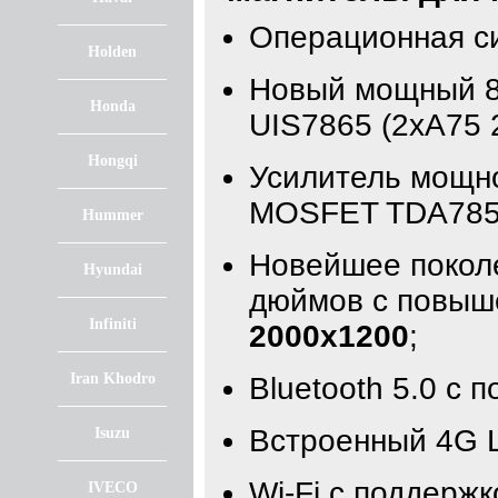
Операционная с
Holden
Новый мощный 8
Honda
UIS7865 (2xA75 2
Hongqi
Усилитель мощно
MOSFET TDA785
Hummer
Новейшее поколе
Hyundai
дюймов с повыш
Infiniti
2000x1200
;
Iran Khodro
Bluetooth 5.0 с 
Встроенный 4G 
Isuzu
Wi-Fi с поддержк
IVECO