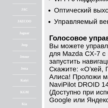
Оптический вых
JAC
Управляемый ве
JAECOO
Jaguar
Голосовое упра
Вы можете управл
Jeep
для Mazda CX-7 с
Jetour
запустить навигац
Скажите: «О’кей, 
Jetta
Алиса! Проложи м
Kaiyi
NaviPilot DROID 
(Доступно при исп
KGM
Google или Яндекс
Kia