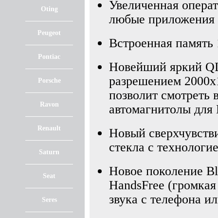
Увеличенная операт
Oting
любые приложения 
Peugeot
Встроенная память 
Pontiac
Новейший яркий QL
разрешением 2000х
Porsche
позволит смотреть в
Ravon
автомагнитолы для
Renault
Новый сверхчувств
стекла с технологие
Saturn
Новое поколение Blu
Seat
HandsFree (громкая
звука с телефона и
Seres