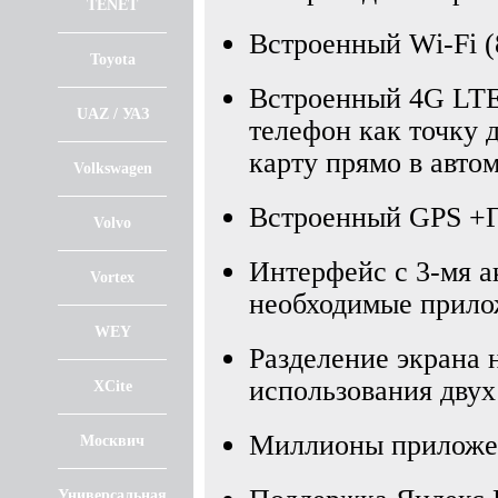
TENET
Встроенный Wi-Fi (8
Toyota
Встроенный 4G LTE
UAZ / УАЗ
телефон как точку 
карту прямо в авто
Volkswagen
Встроенный GPS +
Volvo
Интерфейс с 3-мя а
Vortex
необходимые прило
WEY
Разделение экрана 
использования двух
XCite
Миллионы приложени
Москвич
Универсальная