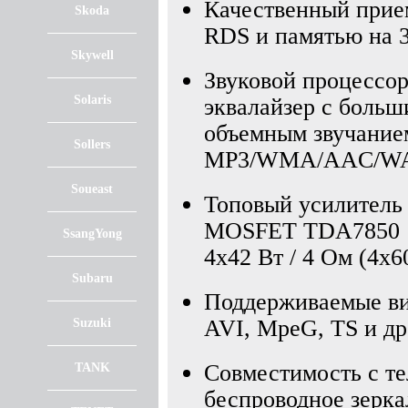
Качественный при
Skoda
RDS и памятью на 
Skywell
Звуковой процессо
Solaris
эквалайзер с больш
объемным звучание
Sollers
MP3/WMA/AAC/WAV
Soueast
Топовый усилитель 
MOSFET TDA7850
SsangYong
4x42 Вт / 4 Ом (4х60
Subaru
Поддерживаемые в
AVI, MpeG, TS и др
Suzuki
Совместимость с т
TANK
беспроводное зерка