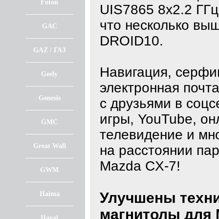
Foton
UIS7865 8х2.2 ГГц
что несколько выш
GAC
DROID10.
GAZ / ГАЗ
Навигация, серфин
Geely
электронная почта
Genesis
с друзьями в соцс
игры, YouTube, он
GMC
телевидение и мно
Great Wall
на расстоянии пар
Mazda CX-7!
GWM
Улучшены техни
Haima
магнитолы для 
Haval