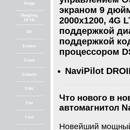
Dodge
экраном 9 дюй
Dongfeng
2000x1200, 4G L
DFSK
поддержкой диап
DS
поддержкой код
Evolute
процессором D
Exeed
NaviPilot DROI
Exlantix
FAW
Что нового в н
Fiat
автомагнитол
N
Ford
Новейший мощный