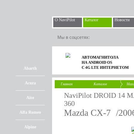
О NaviPilot
Каталог
Новости
Мы в соцсетях:
АВТОМАГНИТОЛА
НА ANDROID OS
С 4G LTE ИНТЕРНЕТОМ
Abarth
Acura
Главная
Каталог
Maz
NaviPilot DROID 14 M
Aito
360
Mazda CX-7
/20
Alfa Romeo
Alpine