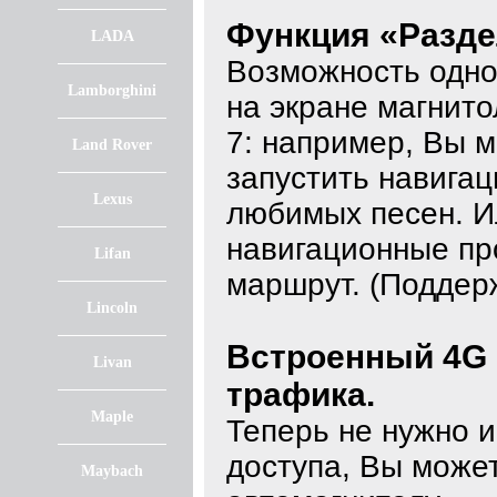
Функция «Разде
LADA
Возможность одно
Lamborghini
на экране магнито
7: например, Вы м
Land Rover
запустить навигац
Lexus
любимых песен. И
навигационные пр
Lifan
маршрут. (Поддер
Lincoln
Встроенный 4G 
Livan
трафика.
Maple
Теперь не нужно и
доступа, Вы может
Maybach