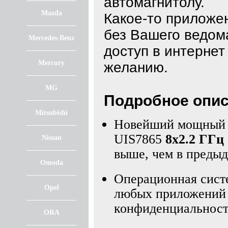
автомагнитолу.
Mazda
Какое-то приложе
без Вашего ведом
Mercedes-Benz
доступ в интерне
Mercury
желанию.
MG
Подробное опис
Mitsubishi
Новейший мощный 8
UIS7865
8х2.2 ГГц
Nissan
выше, чем в предыд
Omoda
Операционная сист
Opel
любых приложений д
конфиденциальност
ORA