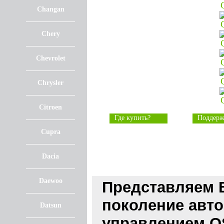
Changan
Chery
Chevrolet
Chrysler
Citroen
Где купить?
Поддерж
Cupra
Dacia
Daewoo
Представляем 
поколение авто
Datsun
управлением O