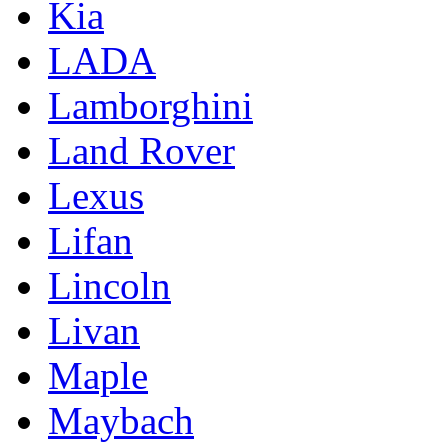
Kia
LADA
Lamborghini
Land Rover
Lexus
Lifan
Lincoln
Livan
Maple
Maybach