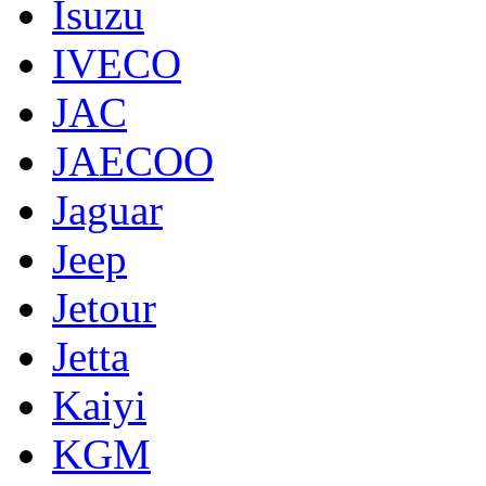
Isuzu
IVECO
JAC
JAECOO
Jaguar
Jeep
Jetour
Jetta
Kaiyi
KGM