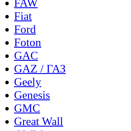
FAW
Fiat
Ford
Foton
GAC
GAZ / ГАЗ
Geely
Genesis
GMC
Great Wall