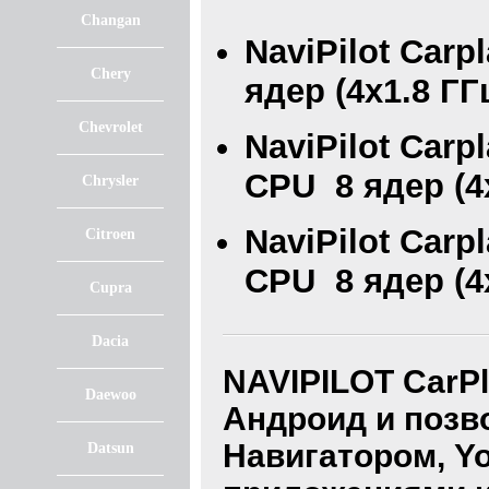
Changan
NaviPilot Carp
Chery
ядер (4х1.8 ГГ
Chevrolet
NaviPilot Carp
CPU 8 ядер (4х
Chrysler
NaviPilot Carp
Citroen
CPU 8 ядер (4х
Cupra
Dacia
NAVIPILOT CarPl
Daewoo
Андроид и позв
Навигатором, Y
Datsun