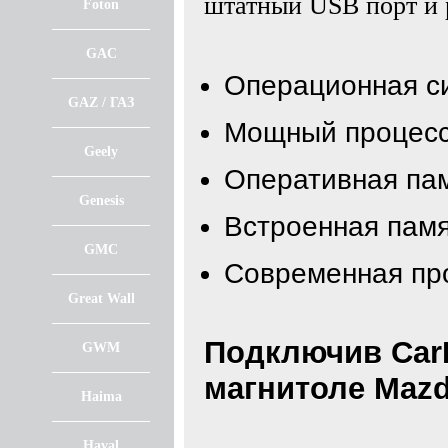
штатный USB порт и 
Foton
GAC
Операционная с
GAZ / ГАЗ
Мощный процесс
Geely
Оперативная пам
Genesis
Встроенная памя
GMC
Современная про
Great Wall
Подключив CarP
GWM
магнитоле Mazd
Haima
Haval