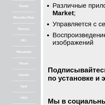
Различные прил
Mazda
Market
;
Mercedes-Benz
Управляется с с
Mercury
Воспроизведение
MG
изображений
Mitsubishi
Nissan
Подписывайтес
Omoda
по установке и
Opel
ORA
Мы в социальны