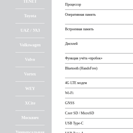
TENET
Процессор
Оперативная память
Toyota
Встроенная память
UAZ / УАЗ
Дисплей
Volkswagen
Функция учёта «пробок»
Volvo
Bluetooth (HandsFree)
Vortex
4G LTE модем
WEY
Wi-Fi
XCite
GNSS
Слот SD / MicroSD
Москвич
USB Type-C
Универсальная