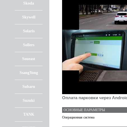
Skoda
Skywell
Solaris
Sollers
Soueast
SsangYong
Subaru
Оплата парковки через Androi
Suzuki
ОСНОВНЫЕ ПАРАМЕТРЫ
TANK
Операционная система