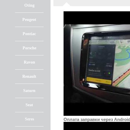
Oting
Peugeot
Pontiac
Porsche
Ravon
Renault
Saturn
Seat
Seres
Оплата заправки через Androi