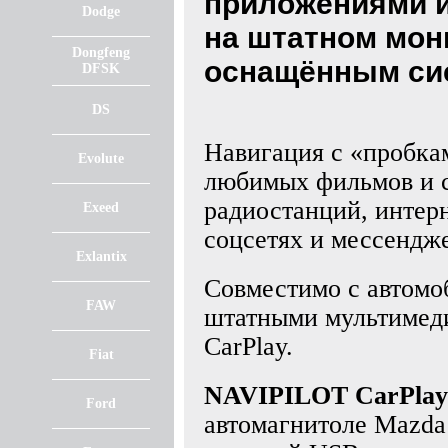
приложениями из
Dodge
на штатном мон
Dongfeng
оснащённым сис
DFSK
DS
Навигация с «пробкам
Evolute
любимых фильмов и с
радиостанций, интерн
Exeed
соцсетях и мессендже
Exlantix
Совместимо с автом
FAW
штатными мультимед
CarPlay.
Fiat
NAVIPILOT CarPlay
Ford
автомагнитоле Mazda