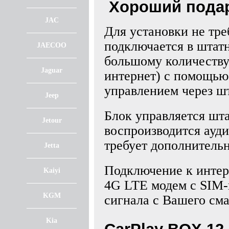
Хороший подар
JAC
Для установки не тре
подключается в штат
JAECOO
большому количеству
Jaguar
интернет) с помощью
управлением через ш
Jeep
Блок управляется шт
Jetour
воспроизводится ауди
требует дополнитель
Jetta
Подключение к интер
Kaiyi
4G LTE модем с SIM-к
KGM
сигнала с Вашего см
Kia