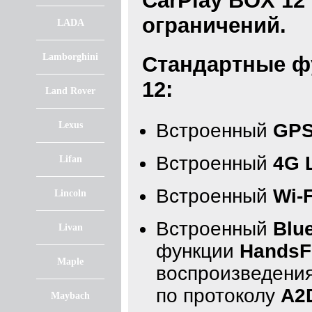
CarPlay BOX 12
ограничений.
LADA
Lamborghini
Стандартные ф
12:
Land Rover
Lexus
Встроенный
GPS
Встроенный
4G 
Lifan
Встроенный
Wi-F
Lincoln
Встроенный
Blu
Livan
функции
HandsF
Maple
воспроизведения
по протоколу
A2
Maybach