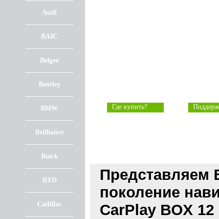
Audi
BAIC
Belgee
Bentley
Где купить?
Поддерж
BMW
Brilliance
Buick
Представляем 
BYD
поколение нави
Cadillac
CarPlay BOX 12