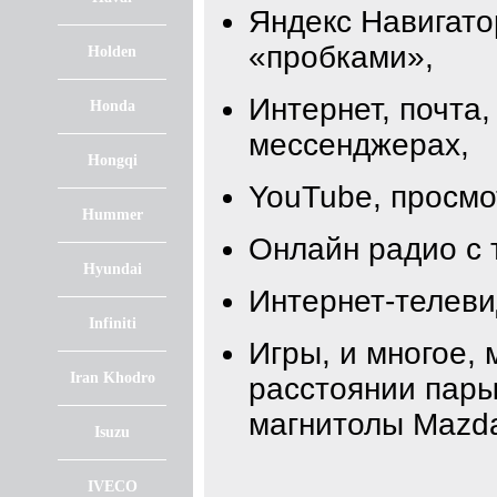
Яндекс Навигато
«пробками»,
Holden
Интернет, почта,
Honda
мессенджерах,
Hongqi
YouTube, просм
Hummer
Онлайн радио с 
Hyundai
Интернет-телеви
Infiniti
Игры, и многое, 
Iran Khodro
расстоянии пары
магнитолы Mazda
Isuzu
IVECO