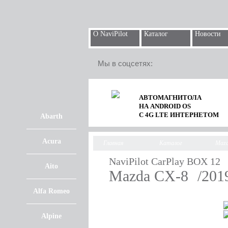
О NaviPilot
Каталог
Новости
Мы в соцсетях:
АВТОМАГНИТОЛА
НА ANDROID OS
С 4G LTE ИНТЕРНЕТОМ
Abarth
Acura
Главная
Каталог
Maz
NaviPilot CarPlay BOX 12
Aito
Mazda CX-8
/20
Alfa Romeo
Alpine