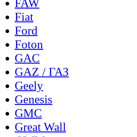
FAW
Fiat
Ford
Foton
GAC
GAZ / ГАЗ
Geely
Genesis
GMC
Great Wall