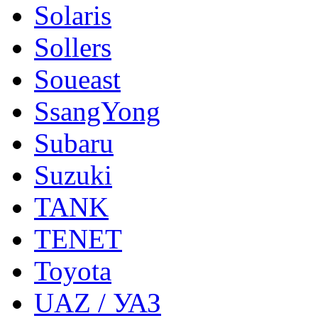
Solaris
Sollers
Soueast
SsangYong
Subaru
Suzuki
TANK
TENET
Toyota
UAZ / УАЗ