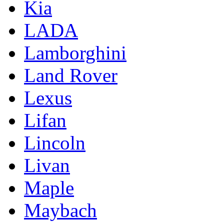
Kia
LADA
Lamborghini
Land Rover
Lexus
Lifan
Lincoln
Livan
Maple
Maybach