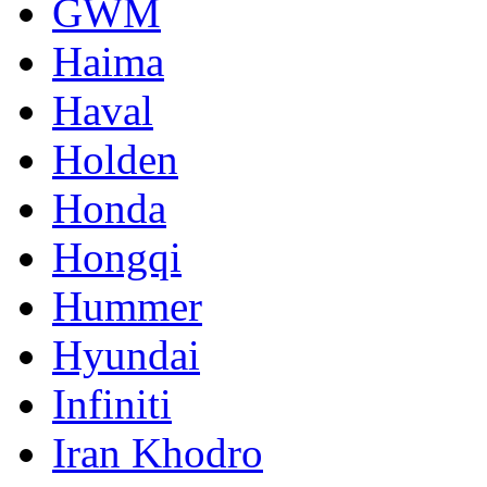
GWM
Haima
Haval
Holden
Honda
Hongqi
Hummer
Hyundai
Infiniti
Iran Khodro