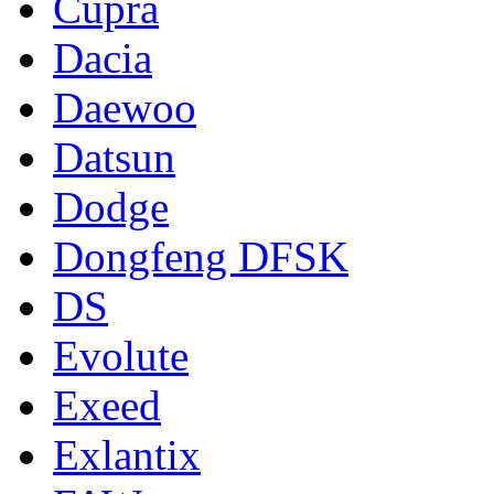
Cupra
Dacia
Daewoo
Datsun
Dodge
Dongfeng DFSK
DS
Evolute
Exeed
Exlantix