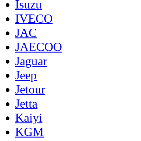
Isuzu
IVECO
JAC
JAECOO
Jaguar
Jeep
Jetour
Jetta
Kaiyi
KGM