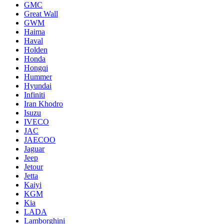
GMC
Great Wall
GWM
Haima
Haval
Holden
Honda
Hongqi
Hummer
Hyundai
Infiniti
Iran Khodro
Isuzu
IVECO
JAC
JAECOO
Jaguar
Jeep
Jetour
Jetta
Kaiyi
KGM
Kia
LADA
Lamborghini