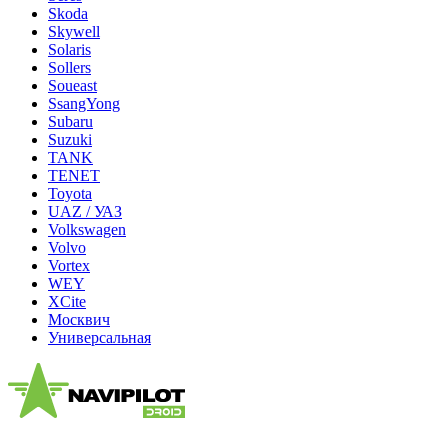
Skoda
Skywell
Solaris
Sollers
Soueast
SsangYong
Subaru
Suzuki
TANK
TENET
Toyota
UAZ / УАЗ
Volkswagen
Volvo
Vortex
WEY
XCite
Москвич
Универсальная