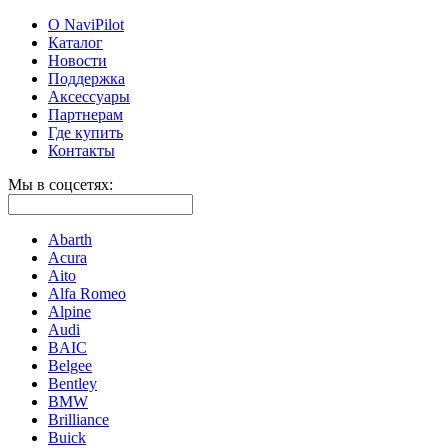
О NaviPilot
Каталог
Новости
Поддержка
Аксессуары
Партнерам
Где купить
Контакты
Мы в соцсетях:
Abarth
Acura
Aito
Alfa Romeo
Alpine
Audi
BAIC
Belgee
Bentley
BMW
Brilliance
Buick