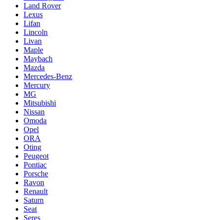
Land Rover
Lexus
Lifan
Lincoln
Livan
Maple
Maybach
Mazda
Mercedes-Benz
Mercury
MG
Mitsubishi
Nissan
Omoda
Opel
ORA
Oting
Peugeot
Pontiac
Porsche
Ravon
Renault
Saturn
Seat
Seres