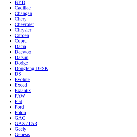
BYD
Cadillac
Changan
Chery
Chevrolet
Chrysler
Citroen
Cupra
Dacia
Daewoo
Datsun
Dodge
Dongfeng DFSK
DS
Evolute
Exeed
Exlantix
FAW
Fiat
Ford
Foton
GAC
GAZ / ГАЗ
Geely
Genesis