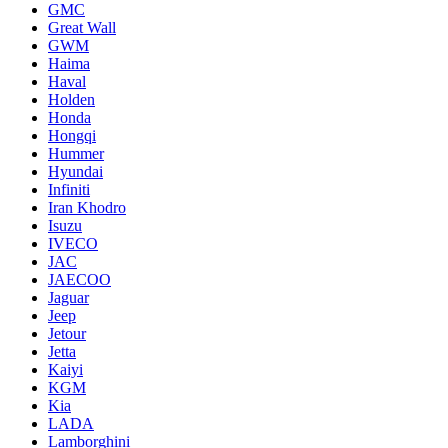
GMC
Great Wall
GWM
Haima
Haval
Holden
Honda
Hongqi
Hummer
Hyundai
Infiniti
Iran Khodro
Isuzu
IVECO
JAC
JAECOO
Jaguar
Jeep
Jetour
Jetta
Kaiyi
KGM
Kia
LADA
Lamborghini