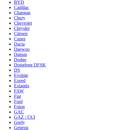
BYD
Cadillac
Changan
Chery
Chevrolet
Chrysler
Citroen
Cupra
Dacia
Daewoo
Datsun
Dodge
Dongfeng DFSK
DS
Evolute
Exeed
Exlantix
FAW
Fiat
Ford
Foton
GAC
GAZ / ГАЗ
Geely
Genesis