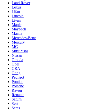
Land Rover
Lexus
Lifan
Lincoln
Livan
Maple
Maybach
Mazda
Mercedes-Benz
Mercury
MG
Mitsubishi
Nissan
Omoda
Opel
ORA
Oting
Peugeot
Pontiac
Porsche
Ravon
Renault
Saturn
Seat
Seres