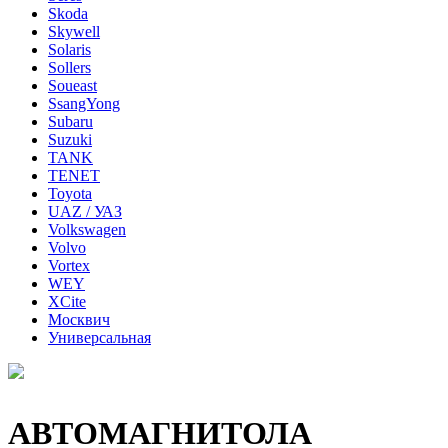
Skoda
Skywell
Solaris
Sollers
Soueast
SsangYong
Subaru
Suzuki
TANK
TENET
Toyota
UAZ / УАЗ
Volkswagen
Volvo
Vortex
WEY
XCite
Москвич
Универсальная
АВТОМАГНИТОЛА