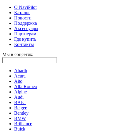
О NaviPilot
Каталог
Новости
Поддержка
Аксессуары
Партнерам
Где купить
Контакты
Мы в соцсетях:
Abarth
Acura
Aito
Alfa Romeo
Alpine
Audi
BAIC
Belgee
Bentley
BMW
Brilliance
Buick