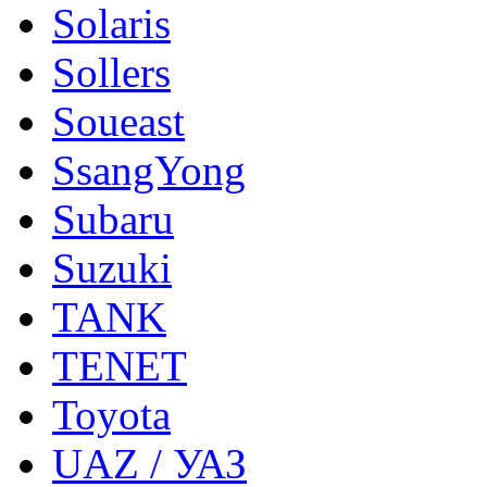
Solaris
Sollers
Soueast
SsangYong
Subaru
Suzuki
TANK
TENET
Toyota
UAZ / УАЗ