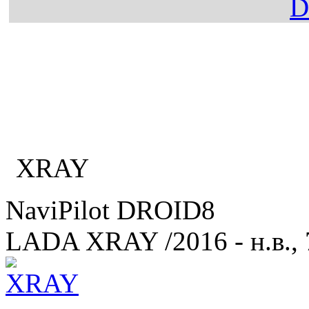
Главная
Каталог
LADA
XRAY
NaviPilot DROID8
LADA XRAY
/2016 - н.в.,