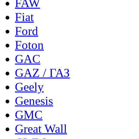
FAW
Fiat
Ford
Foton
GAC
GAZ / ГАЗ
Geely
Genesis
GMC
Great Wall