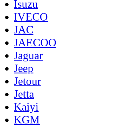
Isuzu
IVECO
JAC
JAECOO
Jaguar
Jeep
Jetour
Jetta
Kaiyi
KGM