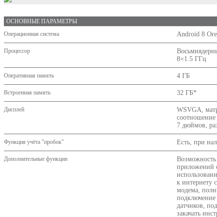
ОСНОВНЫЕ ПАРАМЕТРЫ
Операционная система
Android 8 Or
Процессор
Восьмиядерны
8×1.5 ГГц
Оперативная память
4 ГБ
Встроенная память
32 ГБ*
Дисплей
WSVGA, матри
соотношение 
7 дюймов, ра
Функция учёта "пробок"
Есть, при на
Дополнительные функции
Возможность 
приложений о
использование
к интернету 
модема, полн
подключение 
датчиков, по
закачать инс