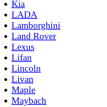
Kia
LADA
Lamborghini
Land Rover
Lexus
Lifan
Lincoln
Livan
Maple
Maybach