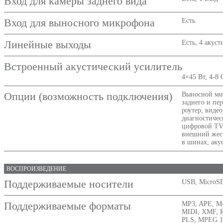
Вход для камеры заднего вида
Вход для выносного микрофона
Есть
Линейные выходы
Есть, 4 акус
Встроенный акустический усилитель
4×45 Вт, 4-8
Опции (возможность подключения)
Выносной ми
заднего и пе
роутер, видео
диагностичес
цифровой TV
внешний жес
в шинах, аку
ВОСПРОИЗВЕДЕНИЕ
Поддерживаемые носители
USB, MicroS
Поддерживаемые форматы
MP3, APE, M
MIDI, XMF, 
PLS, MPEG 1/