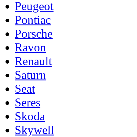
Peugeot
Pontiac
Porsche
Ravon
Renault
Saturn
Seat
Seres
Skoda
Skywell