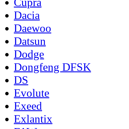
Cupra
Dacia
Daewoo
Datsun
Dodge
Dongfeng DFSK
DS
Evolute
Exeed
Exlantix