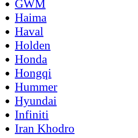
GWM
Haima
Haval
Holden
Honda
Hongqi
Hummer
Hyundai
Infiniti
Iran Khodro