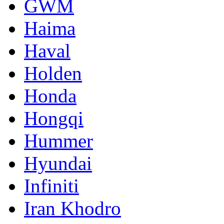
GWM
Haima
Haval
Holden
Honda
Hongqi
Hummer
Hyundai
Infiniti
Iran Khodro