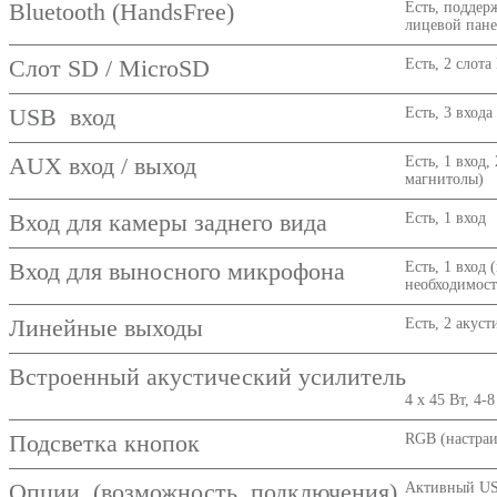
Bluetooth (HandsFree)
Есть, поддер
лицевой пан
Слот SD / MicroSD
Есть, 2 слота
USB вход
Есть, 3 входа
AUX вход / выход
Есть, 1 вход
магнитолы)
Вход для камеры заднего вида
Есть, 1 вход
Вход для выносного микрофона
Есть, 1 вход
необходимост
Линейные выходы
Есть, 2 акус
Встроенный акустический усилитель
4 х 45 Вт, 4-
Подсветка кнопок
RGB (настраи
Опции (возможность подключения)
Активный USB