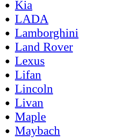
Kia
LADA
Lamborghini
Land Rover
Lexus
Lifan
Lincoln
Livan
Maple
Maybach