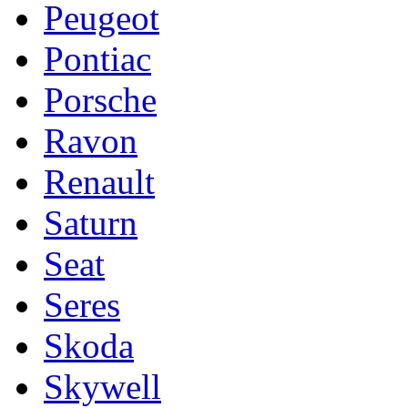
Peugeot
Pontiac
Porsche
Ravon
Renault
Saturn
Seat
Seres
Skoda
Skywell