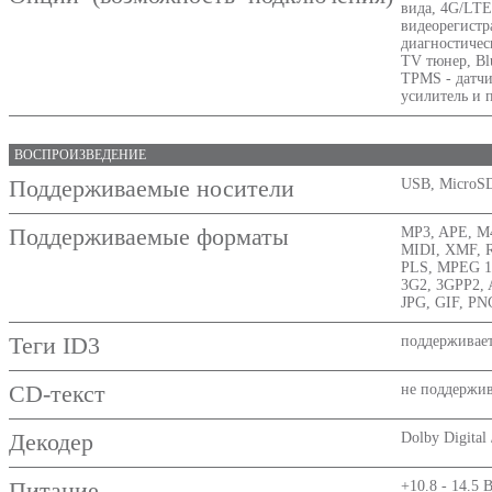
вида, 4G/LTE
видеорегистра
диагностичес
TV тюнер, Bl
TPMS - датчи
усилитель и 
ВОСПРОИЗВЕДЕНИЕ
Поддерживаемые носители
USB, MicroS
Поддерживаемые форматы
MP3, APE, M
MIDI, XMF, 
PLS, MPEG 1/
3G2, 3GPP2,
JPG, GIF, P
Теги ID3
поддерживае
CD-текст
не поддержив
Декодер
Dolby Digital
Питание
+10.8 - 14.5 