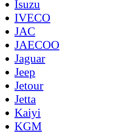
Isuzu
IVECO
JAC
JAECOO
Jaguar
Jeep
Jetour
Jetta
Kaiyi
KGM