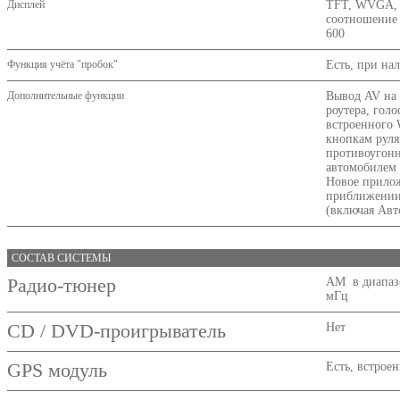
Дисплей
TFT, WVGA, с
соотношение 
600
Функция учёта "пробок"
Есть, при на
Дополнительные функции
Вывод AV на 
роутера, гол
встроенного 
кнопкам руля
противоугонн
автомобилем
Новое прило
приближении 
(включая Ав
СОСТАВ СИСТЕМЫ
Радио-тюнер
AM в диапазо
мГц
CD / DVD-проигрыватель
Нет
GPS модуль
Есть, встрое