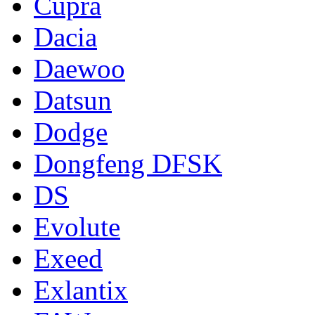
Cupra
Dacia
Daewoo
Datsun
Dodge
Dongfeng DFSK
DS
Evolute
Exeed
Exlantix