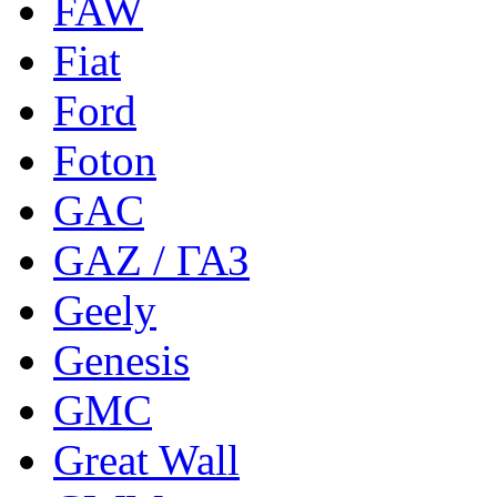
FAW
Fiat
Ford
Foton
GAC
GAZ / ГАЗ
Geely
Genesis
GMC
Great Wall