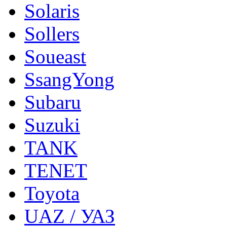
Solaris
Sollers
Soueast
SsangYong
Subaru
Suzuki
TANK
TENET
Toyota
UAZ / УАЗ