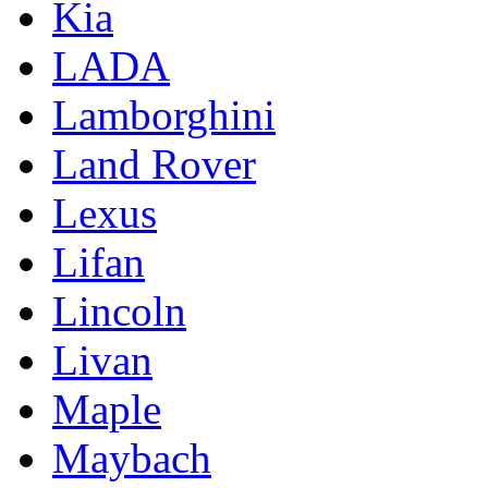
Kia
LADA
Lamborghini
Land Rover
Lexus
Lifan
Lincoln
Livan
Maple
Maybach