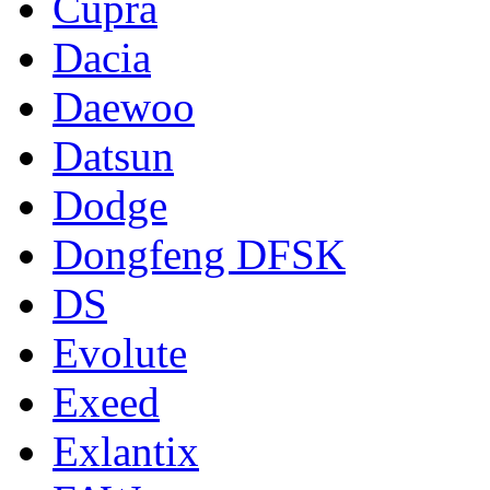
Cupra
Dacia
Daewoo
Datsun
Dodge
Dongfeng DFSK
DS
Evolute
Exeed
Exlantix