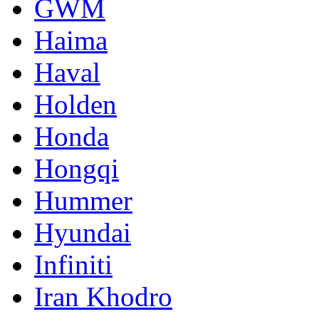
GWM
Haima
Haval
Holden
Honda
Hongqi
Hummer
Hyundai
Infiniti
Iran Khodro