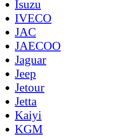
Isuzu
IVECO
JAC
JAECOO
Jaguar
Jeep
Jetour
Jetta
Kaiyi
KGM