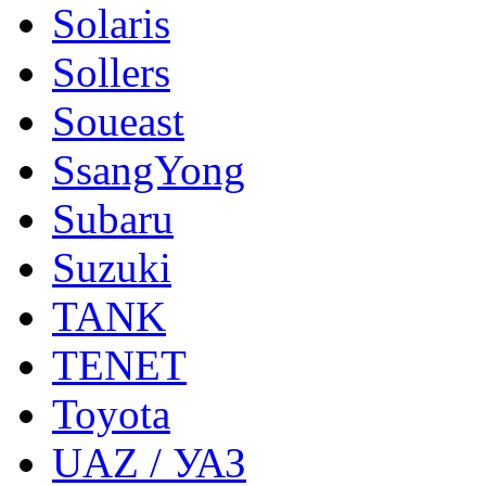
Solaris
Sollers
Soueast
SsangYong
Subaru
Suzuki
TANK
TENET
Toyota
UAZ / УАЗ