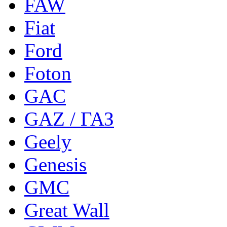
FAW
Fiat
Ford
Foton
GAC
GAZ / ГАЗ
Geely
Genesis
GMC
Great Wall