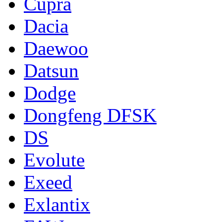
Cupra
Dacia
Daewoo
Datsun
Dodge
Dongfeng DFSK
DS
Evolute
Exeed
Exlantix