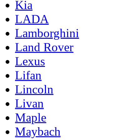
Kia
LADA
Lamborghini
Land Rover
Lexus
Lifan
Lincoln
Livan
Maple
Maybach