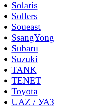
Solaris
Sollers
Soueast
SsangYong
Subaru
Suzuki
TANK
TENET
Toyota
UAZ / УАЗ