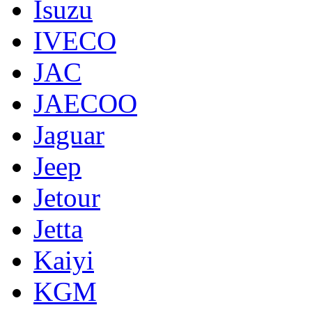
Isuzu
IVECO
JAC
JAECOO
Jaguar
Jeep
Jetour
Jetta
Kaiyi
KGM