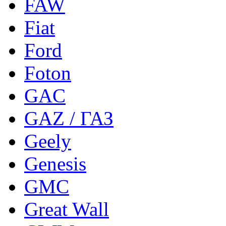
FAW
Fiat
Ford
Foton
GAC
GAZ / ГАЗ
Geely
Genesis
GMC
Great Wall