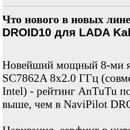
Что нового в новых лин
DROID10 для LADA Kal
Новейший мощный 8-ми я
SC7862A 8х2.0 ГГц (совме
Intel) - рейтинг AnTuTu п
выше, чем в NaviPilot DR