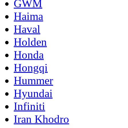
GWM
Haima
Haval
Holden
Honda
Hongqi
Hummer
Hyundai
Infiniti
Iran Khodro