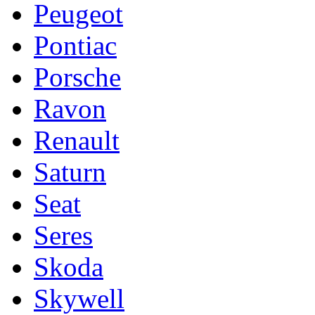
Peugeot
Pontiac
Porsche
Ravon
Renault
Saturn
Seat
Seres
Skoda
Skywell