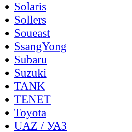
Solaris
Sollers
Soueast
SsangYong
Subaru
Suzuki
TANK
TENET
Toyota
UAZ / УАЗ