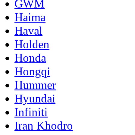
GWM
Haima
Haval
Holden
Honda
Hongqi
Hummer
Hyundai
Infiniti
Iran Khodro