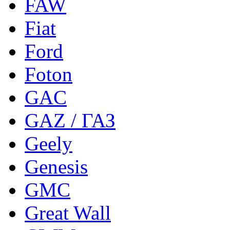
FAW
Fiat
Ford
Foton
GAC
GAZ / ГАЗ
Geely
Genesis
GMC
Great Wall