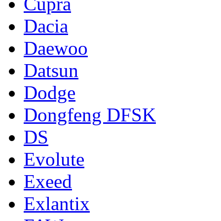
Cupra
Dacia
Daewoo
Datsun
Dodge
Dongfeng DFSK
DS
Evolute
Exeed
Exlantix