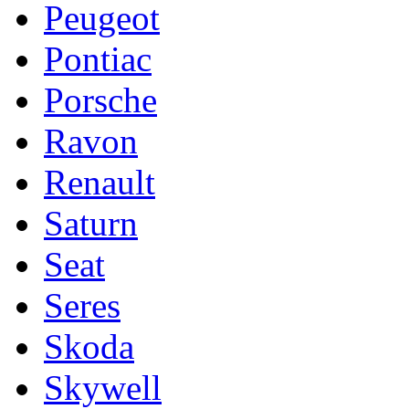
Peugeot
Pontiac
Porsche
Ravon
Renault
Saturn
Seat
Seres
Skoda
Skywell