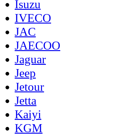
Isuzu
IVECO
JAC
JAECOO
Jaguar
Jeep
Jetour
Jetta
Kaiyi
KGM