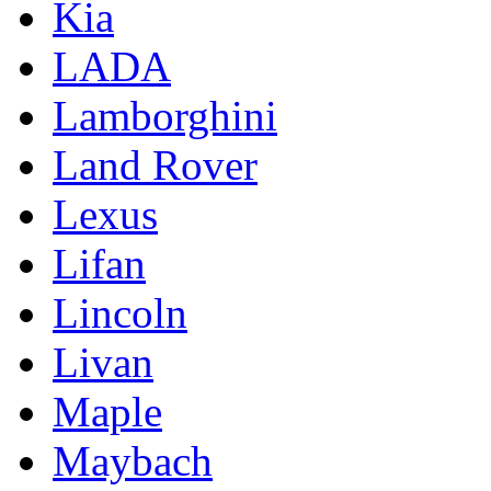
Kia
LADA
Lamborghini
Land Rover
Lexus
Lifan
Lincoln
Livan
Maple
Maybach