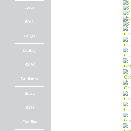
Audi
BAIC
Belgee
Bentley
BMW
Brilliance
Buick
BYD
Cadillac