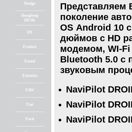
Dodge
Представляем 
поколение авт
Dongfeng
DFSK
OS Android 10 
DS
дюймов с HD ра
модемом, WI-Fi
Evolute
Bluetooth 5.0 с
Exeed
звуковым проц
Exlantix
NaviPilot DROI
FAW
NaviPilot DROI
Fiat
NaviPilot DROI
Ford