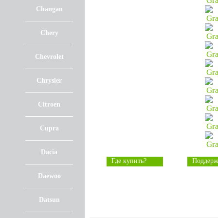
Changan
Chery
Chevrolet
Chrysler
Citroen
Cupra
Dacia
Где купить?
Поддерж
Daewoo
Datsun