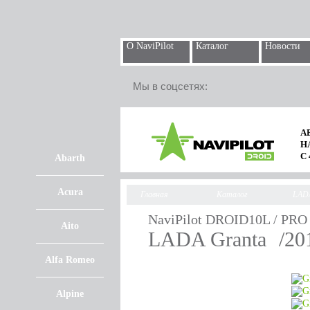
О NaviPilot
Каталог
Новости
Мы в соцсетях:
А
Н
С
Abarth
Acura
Главная
Каталог
LAD
NaviPilot DROID10L / PRO
Aito
LADA Granta
/2
Alfa Romeo
Alpine