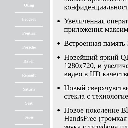
конфиденциальност
Oting
Увеличенная операт
Peugeot
приложения максим
Pontiac
Встроенная память 3
Porsche
Новейший яркий QL
Ravon
1280х720, и увелич
видео в HD качеств
Renault
Новый сверхчувств
Saturn
стекла с технологие
Seat
Новое поколение Blu
HandsFree (громкая
Seres
звука с телефона и