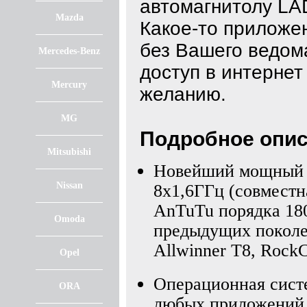
автомагнитолу LA
Mazda
Какое-то приложе
без Вашего ведом
Mercedes-Benz
доступ в интерне
Mercury
желанию.
MG
Подробное опис
Mitsubishi
Новейший мощный 
Nissan
8х1,6ГГц (совместна
AnTuTu порядка 180
Omoda
предыдущих поколе
Allwinner T8, Rock
Opel
Операционная сист
ORA
любых приложений д