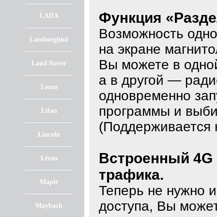
Функция «Разде
LADA
Возможность одно
Lamborghini
на экране магнито
Вы можете в одной
Land Rover
а в другой — рад
Lexus
одновременно зап
программы и выби
Lifan
(Поддерживается 
Lincoln
Встроенный 4G 
Livan
трафика.
Maple
Теперь не нужно и
доступа, Вы может
Maybach