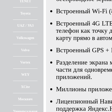
TENET
Встроенный Wi-Fi (8
Toyota
Встроенный 4G LTE
UAZ / УАЗ
телефон как точку 
карту прямо в авто
Volkswagen
Встроенный GPS +
Volvo
Разделение экрана
Vortex
части для одноврем
WEY
приложений.
XCite
Миллионы приложен
Москвич
Лицензионный Нави
поддержка Яндекс.Н
Универсальная