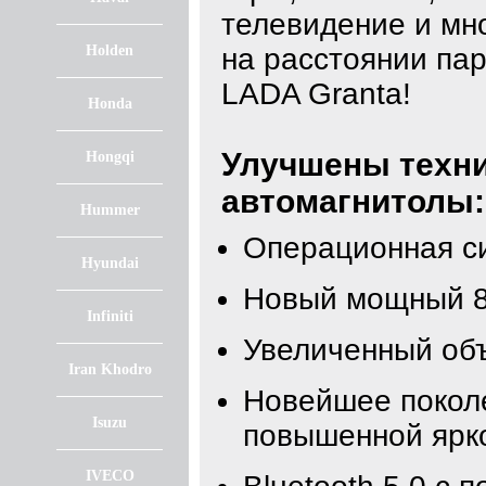
телевидение и мно
Holden
на расстоянии пар
LADA Granta!
Honda
Улучшены техни
Hongqi
автомагнитолы:
Hummer
Операционная с
Hyundai
Новый мощный 8
Infiniti
Увеличенный об
Iran Khodro
Новейшее покол
Isuzu
повышенной ярк
IVECO