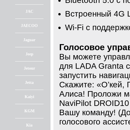
Bluetooth 5.0 с 
JAC
Встроенный 4G 
Wi-Fi с поддержк
JAECOO
Jaguar
Голосовое упра
Jeep
Вы можете управл
для LADA Granta 
Jetour
запустить навигац
Скажите: «О’кей, 
Jetta
Алиса! Проложи м
Kaiyi
NaviPilot DROID1
Вашу команду! (Д
KGM
голосового ассист
Kia