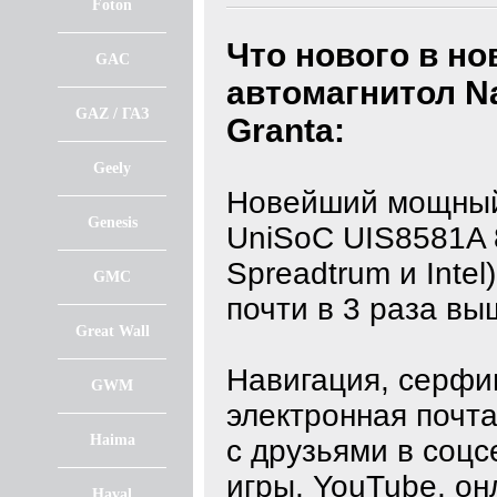
Foton
Что нового в н
GAC
автомагнитол
N
GAZ / ГАЗ
Granta:
Geely
Новейший мощный
Genesis
UniSoC UIS8581A 
Spreadtrum и Intel
GMC
почти в 3 раза вы
Great Wall
Навигация, серфин
GWM
электронная почта
Haima
с друзьями в соцс
игры, YouTube, он
Haval