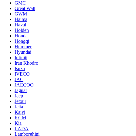
GMC
Great Wall
GWM
Haima
Haval
Holden
Honda
Hongqi
Hummer
Hyundai
Infiniti
Iran Khodro
Isuzu
IVECO
JAC
JAECOO
Jaguar
Jeep
Jetour
Jetta
Kaiyi
KGM
Kia
LADA
Lamborghini