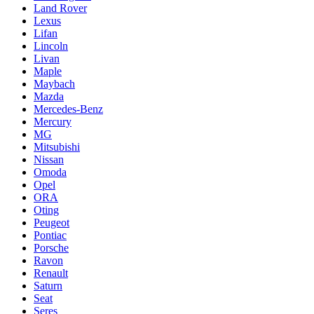
Land Rover
Lexus
Lifan
Lincoln
Livan
Maple
Maybach
Mazda
Mercedes-Benz
Mercury
MG
Mitsubishi
Nissan
Omoda
Opel
ORA
Oting
Peugeot
Pontiac
Porsche
Ravon
Renault
Saturn
Seat
Seres