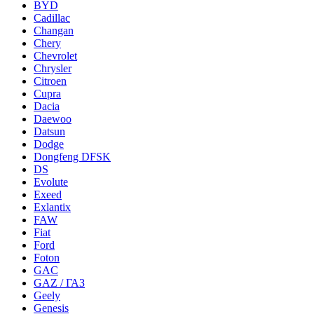
BYD
Cadillac
Changan
Chery
Chevrolet
Chrysler
Citroen
Cupra
Dacia
Daewoo
Datsun
Dodge
Dongfeng DFSK
DS
Evolute
Exeed
Exlantix
FAW
Fiat
Ford
Foton
GAC
GAZ / ГАЗ
Geely
Genesis