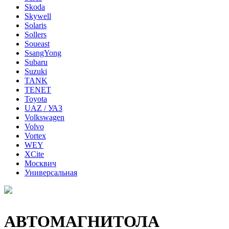
Skoda
Skywell
Solaris
Sollers
Soueast
SsangYong
Subaru
Suzuki
TANK
TENET
Toyota
UAZ / УАЗ
Volkswagen
Volvo
Vortex
WEY
XCite
Москвич
Универсальная
АВТОМАГНИТОЛА