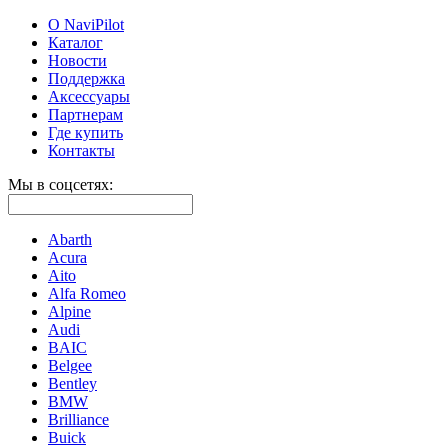
О NaviPilot
Каталог
Новости
Поддержка
Аксессуары
Партнерам
Где купить
Контакты
Мы в соцсетях:
Abarth
Acura
Aito
Alfa Romeo
Alpine
Audi
BAIC
Belgee
Bentley
BMW
Brilliance
Buick