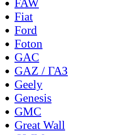
FAW
Fiat
Ford
Foton
GAC
GAZ / ГАЗ
Geely
Genesis
GMC
Great Wall