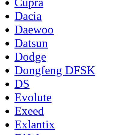
Cupra
Dacia
Daewoo
Datsun
Dodge
Dongfeng DFSK
DS
Evolute
Exeed
Exlantix