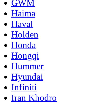
GWM
Haima
Haval
Holden
Honda
Hongqi
Hummer
Hyundai
Infiniti
Iran Khodro