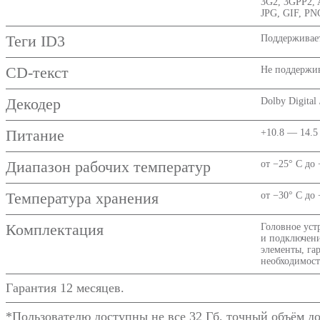
3G2, 3GPP2,
JPG, GIF, P
Теги ID3
Поддерживае
CD-текст
Не поддержив
Декодер
Dolby Digital
Питание
+10.8 — 14.5
Диапазон рабочих температур
от −25° C до 
Температура хранения
от −30° C до 
Комплектация
Головное уст
и подключени
элементы, га
необходимост
Гарантия 12 месяцев.
*Пользователю доступны не все 32 Гб, точный объём д