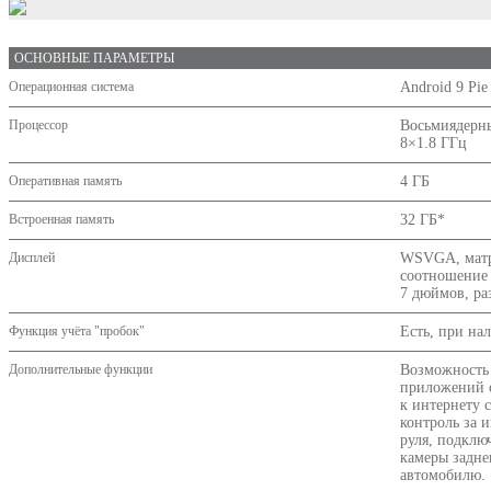
ОСНОВНЫЕ ПАРАМЕТРЫ
Операционная система
Android 9
Процессор
Восьмиядерны
8×1.8 ГГц
Оперативная память
4 ГБ
Встроенная память
32 ГБ*
Дисплей
WSVGA, матри
соотношение 
7 дюймов, ра
Функция учёта "пробок"
Есть, при на
Дополнительные функции
Возможность 
приложений о
к интернету 
контроль за 
руля, подклю
камеры задне
автомобилю.