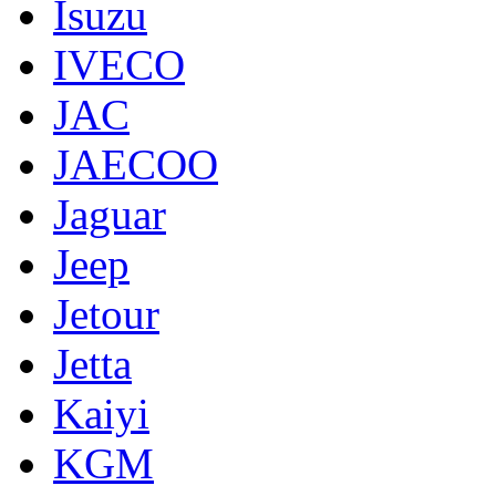
Isuzu
IVECO
JAC
JAECOO
Jaguar
Jeep
Jetour
Jetta
Kaiyi
KGM