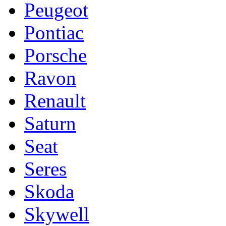
Peugeot
Pontiac
Porsche
Ravon
Renault
Saturn
Seat
Seres
Skoda
Skywell