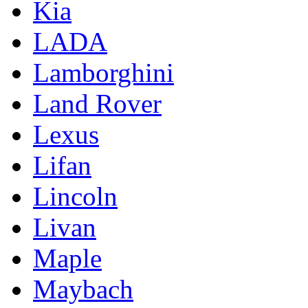
Kia
LADA
Lamborghini
Land Rover
Lexus
Lifan
Lincoln
Livan
Maple
Maybach