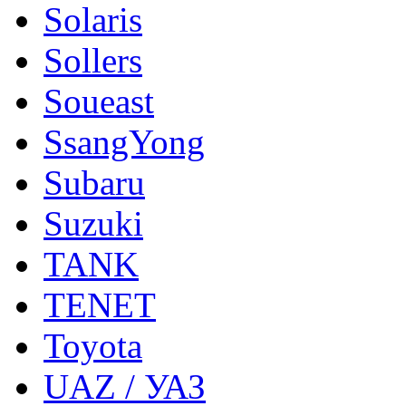
Solaris
Sollers
Soueast
SsangYong
Subaru
Suzuki
TANK
TENET
Toyota
UAZ / УАЗ