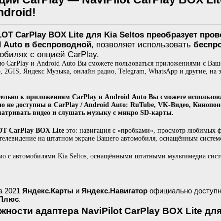
droid!
OT CarPlay BOX Lite для Kia Seltos преобразует пров
d Auto в беспроводной
, позволяет использовать
беспро
обилях с опцией CarPlay.
 CarPlay и Android Auto Вы сможете пользоваться приложениями с Ваше
, 2GIS, Яндекс Музыка, онлайн радио, Telegram, WhatsApp и другие, на
ельно к приложениям CarPlay и Android Auto Вы сможете использов
о не доступны в CarPlay / Android Auto: RuTube, VK-Видео, Кинопои
матривать видео и слушать музыку с микро SD-карты.
T CarPlay BOX Lite
это: навигация с «пробками», просмотр любимых ф
телевидение на штатном экране Вашего автомобиля, оснащённым системой
о с автомобилями Kia Seltos, оснащёнными штатными мультимедиа сис
а 2021
Яндекс.Карты
и
Яндекс.Навигатор
официально доступ
 Плюс
.
ности адаптера NaviPilot CarPlay BOX Lite для