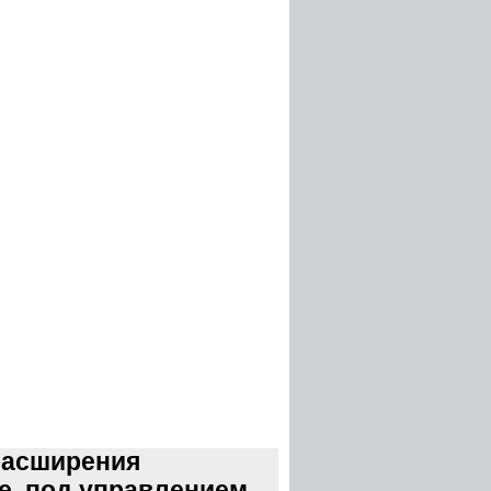
расширения
te, под управлением