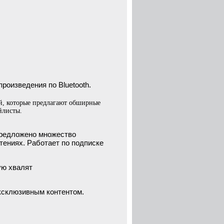
роизведения по Bluetooth.
й, которые предлагают обширные
йлисты.
предложено множество
тениях. Работает по подписке
ую хвалят
эксклюзивным контентом.