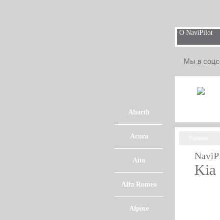
О NaviPilot
Мы в соцс
Abarth
Acura
Главная
NaviP
Aito
Kia
Alfa Romeo
Alpine