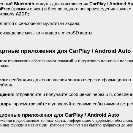
оенный
Bluetooth
модуль для подключения
CarPlay
/
Android Au
sFree
(громкая связь) и беспроводного воспроизведения звука 
отоколу
A2DP;
ляется с сенсорного мультитач экрана;
оизведение музыки и видео с microSD карты.
ртные приложения для CarPlay / Android Auto
ные приложения обеспечивают плавный и интуитивно понятный пользов
задач.
фон
: необходим для совершения звонков через информационно
обиля.
щения
: отправляйте и получайте сообщения через Siri, обеспе
ндарь
: просматривайте и управляйте своими событиями и встре
ционные приложения для CarPlay / Android Auto
жения предоставляют точные карты, информацию о дорожной обстановк
нные функции навигации, которые помогут вам быстро добраться до мес