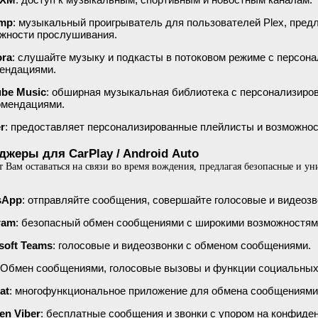
amp
: музыкальный проигрыватель для пользователей Plex, пре
жности прослушивания.
ora
: слушайте музыку и подкасты в потоковом режиме с персон
ендациями.
be Music
: обширная музыкальная библиотека с персонализир
омендациями.
r
: предоставляет персонализированные плейлисты и возможнос
джеры для CarPlay / Android Auto
 Вам оставаться на связи во время вождения, предлагая безопасные и у
sApp
: отправляйте сообщения, совершайте голосовые и видеозв
ram
: безопасный обмен сообщениями с широкими возможностям
soft Teams
: голосовые и видеозвонки с обменом сообщениями.
 Обмен сообщениями, голосовые вызовы и функции социальных
at
: многофункциональное приложение для обмена сообщениями 
en Viber
: бесплатные сообщения и звонки с упором на конфиде