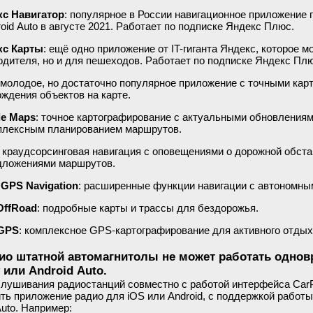
с Навигатор
: популярное в России навигационное приложение 
roid Auto в августе 2021. Работает по подписке Яндекс Плюс.
кс Карты
: ещё одно приложение от IT-гиганта Яндекс, которое 
одителя, но и для пешеходов. Работает по подписке Яндекс Плю
 молодое, но достаточно популярное приложение с точными ка
ождения объектов на карте.
le Maps
: точное картографирование с актуальными обновления
плексным планированием маршрутов.
: краудсорсинговая навигация с оповещениями о дорожной обст
дложениями маршрутов.
 GPS Navigation
: расширенные функции навигации с автономны
OffRoad
: подробные карты и трассы для бездорожья.
-GPS
: комплексное GPS-картографирование для активного отдых
ио штатной автомагнитолы не может работать одно
 или Android Auto.
лушивания радиостанций совместно с работой интерфейса CarP
ть приложение радио для iOS или Android, с поддержкой работы
Auto. Например: