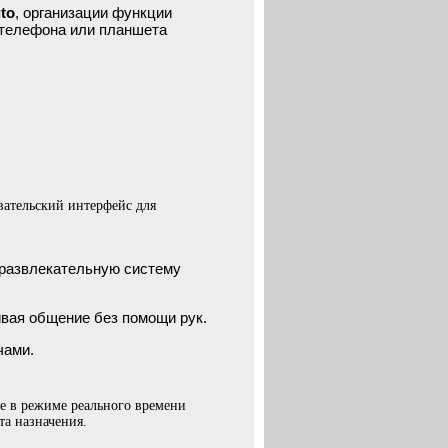
to
, организации функции
с телефона или планшета
ательский интерфейс для
-развлекательную систему
чивая общение без помощи рук.
чами.
е в режиме реального времени
та назначения.