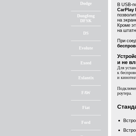
Dodge
В USB-п
CarPlay 
позволит
Dongfeng
на экран
DFSK
Кроме эт
на штатн
DS
При сое
беспров
Evolute
Устрой
и не вл
Exeed
Для устан
к беспро
и кинотеа
Exlantix
Подключен
FAW
роутера.
Станд
Fiat
Встр
Ford
Встро