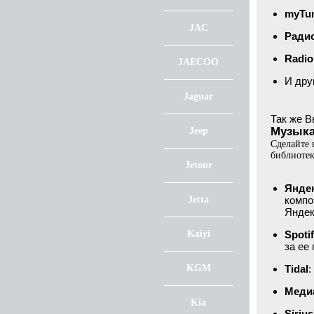
myTun
JAC
Ради
Radio
JAECOO
И дру
Jaguar
Так же В
Музыка
Jeep
Сделайте
библиотек
Jetour
Янде
Jetta
компо
Яндек
Kaiyi
Spoti
за ее
KGM
Tidal
:
Меди
Kia
Siriu