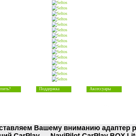
упить?
Поддержка
Аксессуары
ЗАДАЙТЕ ВОПРОС
ПО ЭТОМУ ТОВАРУ
ставляем Вашему вниманию адаптер 
ий CarPlay — NaviPilot CarPlay BOX Li