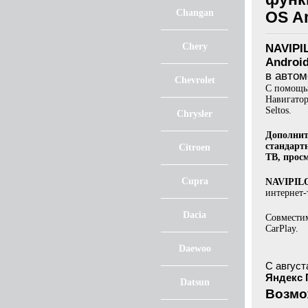
Changan
OS An
Chery
NAVIPIL
Androi
в автом
Chevrolet
С помощью
Навигатор
Seltos.
Chrysler
Дополнит
стандартн
Citroen
ТВ, прос
Cupra
NAVIPILO
интернет-
Dacia
Совместим
CarPlay.
Daewoo
С август
Яндекс
Datsun
Возмож