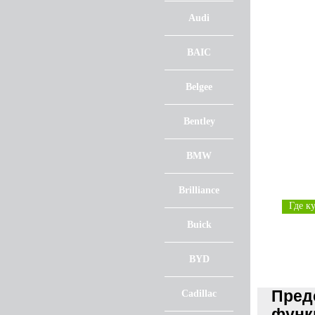
Audi
BAIC
Belgee
Bentley
BMW
Brilliance
Где к
Buick
BYD
Пред
Cadillac
функц