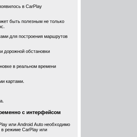
появилось в CarPlay
может быть полезным не только
с.
ртами для построения маршрутов
ми дорожной обстановки
ановке в реальном времени
ми картами.
а.
временно с интерфейсом
lay или Android Auto необходимо
 в режиме CarPlay или