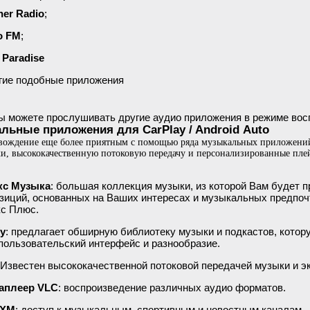
er Radio
;
о FM
;
 Paradise
гие подобные приложения
ы можете прослушивать другие аудио приложения в режиме восп
льные приложения для CarPlay / Android Auto
 вождение еще более приятным с помощью ряда музыкальных приложени
и, высококачественную потоковую передачу и персонализированные пле
кс Музыка
: большая коллекция музыки, из которой Вам будет 
зиций, основанных на Ваших интересах и музыкальных предпоч
с Плюс.
fy
: предлагает обширную библиотеку музыки и подкастов, котор
 пользовательский интерфейс и разнообразие.
 Известен высококачественной потоковой передачей музыки и 
аплеер VLC
: воспроизведение различных аудио форматов.
sXM
: доступ к музыкальным, спортивным и новостным каналам.