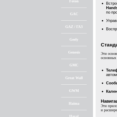
Foton
Встр
Hand
по пр
GAC
Управ
GAZ / ГАЗ
Воспр
Geely
Станда
Genesis
Эти основ
основных 
GMC
Теле
автом
Great Wall
Сооб
GWM
Кале
Навига
Haima
Эти прило
и расшире
Haval