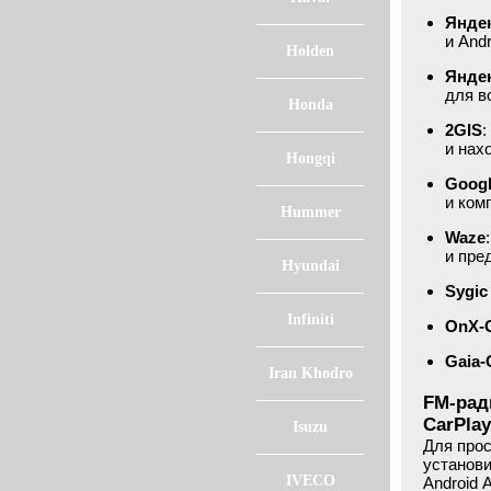
Яндек
и And
Holden
Янде
для в
Honda
2GIS
:
и нах
Hongqi
Goog
и ком
Hummer
Waze
и пре
Hyundai
Sygic
Infiniti
OnX-
Gaia
Iran Khodro
FM-рад
CarPlay
Isuzu
Для прос
установи
IVECO
Android 