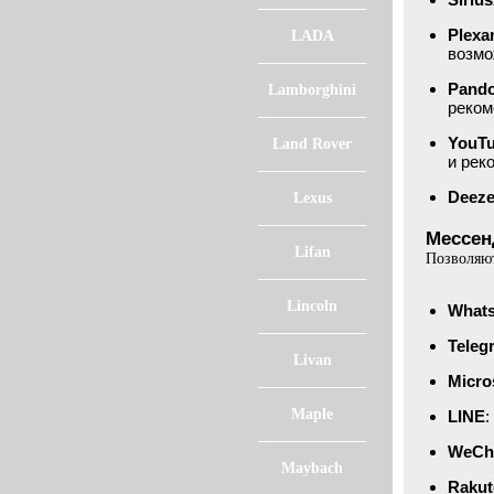
Plex
LADA
возмо
Pand
Lamborghini
реком
YouTu
Land Rover
и рек
Deeze
Lexus
Мессен
Lifan
Позволяют
Lincoln
What
Teleg
Livan
Micro
Maple
LINE
:
WeCh
Maybach
Rakut