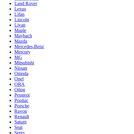
Land Rover
Lexus
Lifan
Lincoln
Livan
Maple
Maybach
Mazda
Mercedes-Benz
Mercury
MG
Mitsubishi
Nissan
Omoda
Opel
ORA
Oting
Peugeot
Pontiac
Porsche
Ravon
Renault
Saturn
Seat
Seres