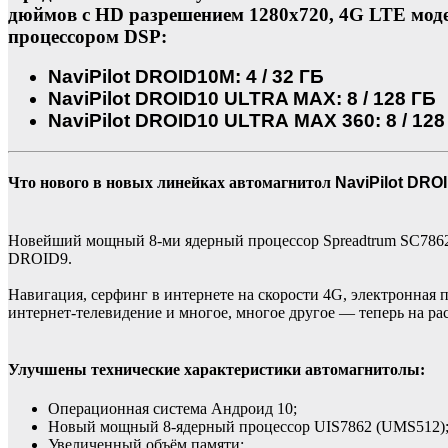
дюймов с HD разрешением 1280x720, 4G LTE модем
процессором DSP:
NaviPilot DROID10M: 4 / 32 ГБ
NaviPilot DROID10 ULTRA MAX: 8 / 128 ГБ
NaviPilot DROID10 ULTRA MAX 360: 8 / 12
Что нового в новых линейках автомагнитол
NaviPilot DRO
Новейший мощный 8-ми ядерный процессор Spreadtrum SC7862 8х1
DROID9.
Навигация, серфинг в интернете на скорости 4G, электронная 
интернет-телевидение и многое, многое другое — теперь на р
Улучшены технические характеристики автомагнитолы:
Операционная система Андроид 10;
Новый мощный 8-ядерный процессор UIS7862 (UMS512)
Увеличенный объём памяти;