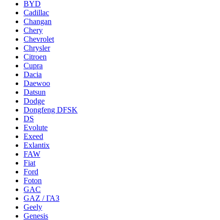
BYD
Cadillac
Changan
Chery
Chevrolet
Chrysler
Citroen
Cupra
Dacia
Daewoo
Datsun
Dodge
Dongfeng DFSK
DS
Evolute
Exeed
Exlantix
FAW
Fiat
Ford
Foton
GAC
GAZ / ГАЗ
Geely
Genesis