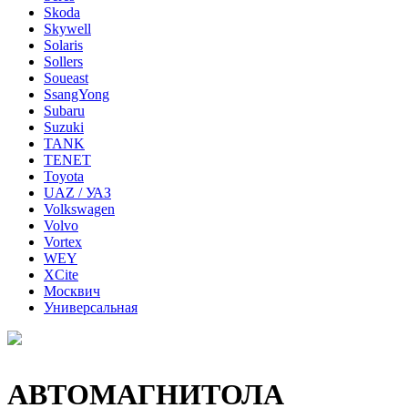
Skoda
Skywell
Solaris
Sollers
Soueast
SsangYong
Subaru
Suzuki
TANK
TENET
Toyota
UAZ / УАЗ
Volkswagen
Volvo
Vortex
WEY
XCite
Москвич
Универсальная
АВТОМАГНИТОЛА