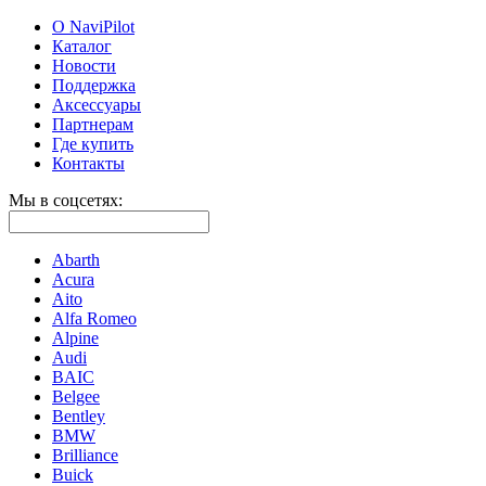
О NaviPilot
Каталог
Новости
Поддержка
Аксессуары
Партнерам
Где купить
Контакты
Мы в соцсетях:
Abarth
Acura
Aito
Alfa Romeo
Alpine
Audi
BAIC
Belgee
Bentley
BMW
Brilliance
Buick