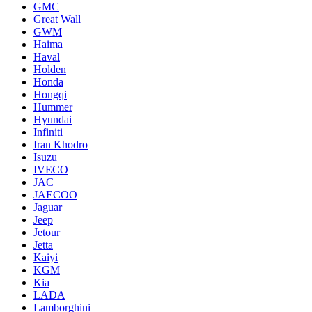
GMC
Great Wall
GWM
Haima
Haval
Holden
Honda
Hongqi
Hummer
Hyundai
Infiniti
Iran Khodro
Isuzu
IVECO
JAC
JAECOO
Jaguar
Jeep
Jetour
Jetta
Kaiyi
KGM
Kia
LADA
Lamborghini