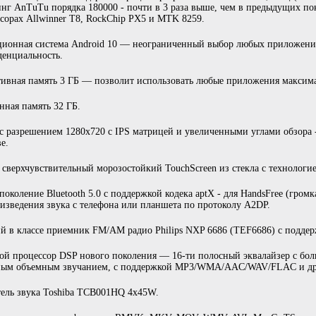
инг AnTuTu порядка 180000 - почти в 3 раза выше, чем в предыдущих по
сорах Allwinner T8, RockChip PX5 и MTK 8259.
ионная система Android 10 — неограниченный выбор любых приложений
енциальность.
ивная память 3 ГБ — позволит использовать любые приложения максим
нная память 32 ГБ.
с разрешением 1280х720 с IPS матрицей и увеличенными углами обзора 
е.
сверхчувствительный морозостойкий TouchScreen из стекла с технологие
поколение Bluetooth 5.0 с поддержкой кодека aptX - для HandsFree (громк
изведения звука с телефона или планшета по протоколу A2DP.
 в классе приемник FM/AM радио Philips NXP 6686 (TEF6686) с поддер
ой процессор DSP нового поколения — 16-ти полосный эквалайзер с бол
ным объемным звучанием, с поддержкой MP3/WMA/AAC/WAV/FLAC и др
ель звука Toshiba TCB001HQ 4x45W.