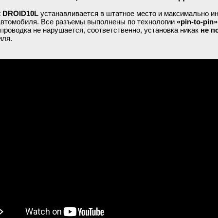
ot DROID10L
устанавливается в штатное место и максимально ин
автомобиля. Все разъемы выполнены по технологии
«pin-to-pin»
проводка не нарушается, соответственно, установка никак
не п
иля.