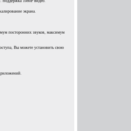
 поддержка 1080P видео.
калирование экрана.
мум посторонних звуков, максимум
оступа, Вы можете установить свою
 приложений.