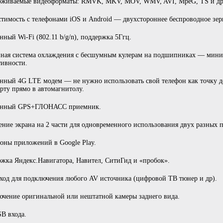
рживаемые видеоформаты: RMVK, MKV, MOV, WMV, AVI, MpeG, TS и др.
тимость с телефонами iOS и Android — двухстороннее беспроводное зер
нный Wi-Fi (802.11 b/g/n), поддержка 5Ггц.
ная система охлаждения с бесшумным кулерам на подшипниках — мини
ивности.
нный 4G LTE модем — не нужно использовать свой телефон как точку д
рту прямо в автомагнитолу.
енный GPS+ГЛОНАСС приемник.
ение экрана на 2 части для одновременного использования двух разных
ны приложений в Google Play.
жка Яндекс.Навигатора, Навител, СитиГид и «пробок».
од для подключения любого AV источника (цифровой ТВ тюнер и др).
чение оригинальной или нештатной камеры заднего вида.
B входа.