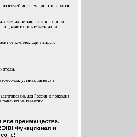
F носителей информации, с внешнего
строек автомобиля как в штатной
т.п. (зависит от комплектации
исит от комплектации вашего
гнитолы.
томобиля, устанавливается в
адаптирована для России и подходит
 повлияет на гарантию!
л все преимущества,
ROID! Функционал и
ысоте!