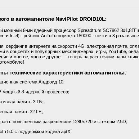
вого в автомагнитоле
NaviPilot DROID10L
:
й мощный 8-ми ядерный процессор Spreadtrum SC7862 8х1,8ГГц
um и Intel) - рейтинг AnTuTu порядка 180000 - почти в 3 раза выше
я, серфинг в интернете на скорости 4G, электронная почта, опл
ми в соцсетях и популярных мессенджерах, игры, YouTube, онла
ние и многое, многое другое — теперь на расстоянии пары клик
автомобиле!
ны технические характеристики автомагнитолы:
ционная система Андроид 10;
 мощный 8-ядерный процессор;
тивная память 3 ГБ;
енная память 32 ГБ;
кран с повышенным разрешением 1280x720 и стеклом 2.5D;
oth 5.0 с поддержкой кодека aptX;