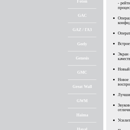
Foton
- рейт
процес
GAC
Операц
конфид
GAZ / ГАЗ
Операт
Встрое
Geely
Экран 
Genesis
качеств
Новый 
GMC
Новое 
воспро
Great Wall
Лучший
GWM
Звуков
отлич
Haima
Усилит
Haval