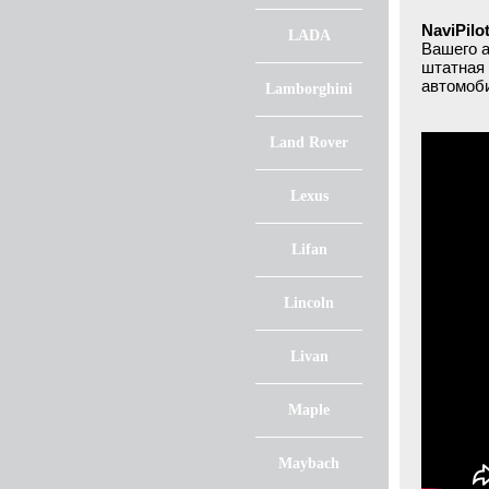
NaviPil
LADA
Вашего 
штатная 
автомоб
Lamborghini
Land Rover
Lexus
Lifan
Lincoln
Livan
Maple
Maybach