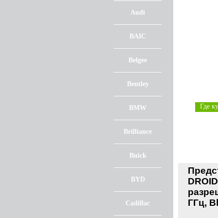
Audi
BAIC
Belgee
Bentley
Где к
BMW
Brilliance
Buick
Предс
BYD
DROID
разре
ГГц, B
Cadillac