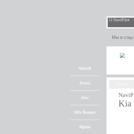
О NaviPilot
Мы в соцс
Abarth
Acura
Главная
NaviP
Aito
Kia
Alfa Romeo
Alpine