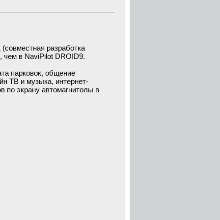
 (совместная разработка
, чем в NaviPilot DROID9.
ата парковок, общение
йн ТВ и музыка, интернет-
ов по экрану автомагнитолы в