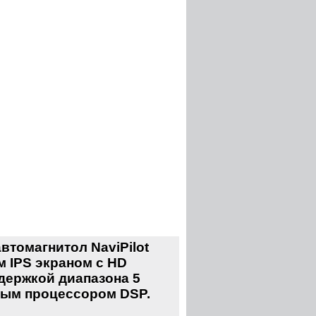
томагнитол NaviPilot
 IPS экраном с HD
ддержкой диапазона 5
овым процессором DSP.