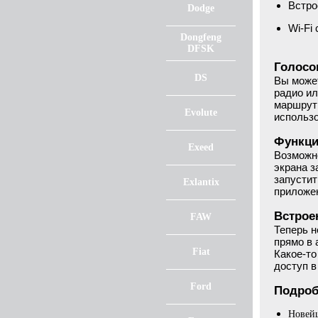
Встро
Dodge
Wi-Fi
Dongfeng
DFSK
Голосо
DS
Вы може
радио ил
маршрут 
Evolute
использо
Функци
Exeed
Возможно
экрана з
запустит
Exlantix
приложе
Встрое
FAW
Теперь н
прямо в 
Fiat
Какое-то
доступ 
Ford
Подроб
Новейш