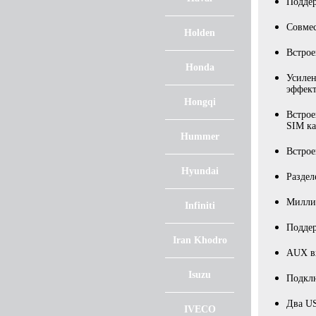
Подде
Совмес
Holden
Встрое
Honda
Усилен
эффект
Hongqi
Встрое
SIM ка
Hummer
Встро
Hyundai
Раздел
Миллио
Infiniti
Поддер
Iran Khodro
AUX вх
Isuzu
Подклю
Два US
IVECO