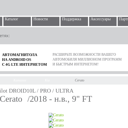
Каталог
Новости
Поддержка
Аксессуары
Парт
етях:
АВТОМАГНИТОЛА
РАСШИРЬТЕ ВОЗМОЖНОСТИ ВАШЕГО
НА ANDROID OS
АВТОМОБИЛЯ МИЛЛИОНОМ ПРОГРАММ
С 4G LTE ИНТЕРНЕТОМ
И БЫСТРЫМ ИНТЕРНЕТОМ!
Каталог
Kia
Cerato
ilot DROID10L / PRO / ULTRA
 Cerato
/2018 - н.в., 9" FT