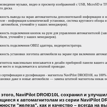
изведение музыки, видео и просмотр изображений с USB, MicroSD и T
го диска.
ность вывода на экран автомагнитолы дополнительной информации и на
оле - информация климатической установки, система кругового обзора и 
 автомобиля, уточняйте у наших менеджеров).
ность подключения кнопок на руле для управления автомагнитолой (зав
биля, уточняйте у наших менеджеров).
ность подключения OBD2 адаптера, видеорегистратора.
ность установки логотипа автомобиля на экране при включении автома
гнитола максимально вписывается в дизайн приборной панели вашего ав
е место и подключается к штатной проводке.
 сертификация и русификация - магнитола NaviPilot DROID10L на 100% 
тановки даже в новые автомобили — замена штатной магнитолы никак не
 этого, NaviPilot DROID10L сохранил и улучши
ящиеся к автомагнитолам из серии NaviPilot D
ности "железа", как и качество – всегда на в