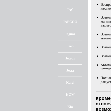
Воспро
жестко
JAC
Возмож
магнит
JAECOO
вашего
Jaguar
Возмож
автомо
Jeep
Возмож
Возмож
Jetour
Автома
штатно
Jetta
Полная
для ус
Kaiyi
KGM
Кроме
относ
Kia
возмож