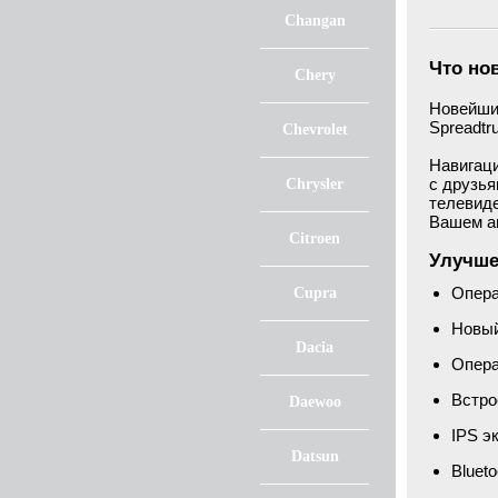
Changan
Что но
Chery
Новейши
Spreadtr
Chevrolet
Навигаци
с друзья
Chrysler
телевиде
Вашем 
Citroen
Улучше
Опера
Cupra
Новый
Dacia
Опера
Встро
Daewoo
IPS э
Datsun
Blueto