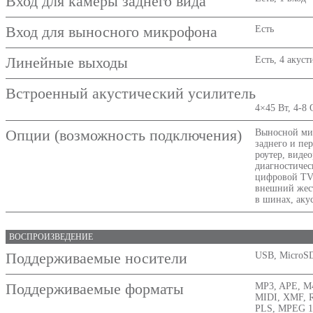
Вход для камеры заднего вида
Вход для выносного микрофона
Есть
Линейные выходы
Есть, 4 акус
Встроенный акустический усилитель
4×45 Вт, 4-8
Опции (возможность подключения)
Выносной ми
заднего и пе
роутер, видео
диагностичес
цифровой TV
внешний жес
в шинах, аку
ВОСПРОИЗВЕДЕНИЕ
Поддерживаемые носители
USB, MicroS
Поддерживаемые форматы
MP3, APE, M
MIDI, XMF, 
PLS, MPEG 1/