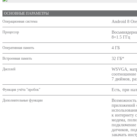
ОСНОВНЫЕ ПАРАМЕТРЫ
Операционная система
Android 8 Or
Процессор
Восьмиядерны
8×1.5 ГГц
Оперативная память
4 ГБ
Встроенная память
32 ГБ*
Дисплей
WSVGA, матри
соотношение 
7 дюймов, ра
Функция учёта "пробок"
Есть, при на
Дополнительные функции
Возможность 
приложений о
использование
к интернету 
модема, полн
подключение 
датчиков, по
закачать инс