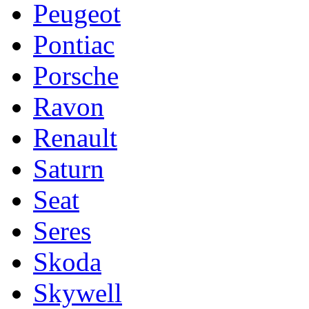
Peugeot
Pontiac
Porsche
Ravon
Renault
Saturn
Seat
Seres
Skoda
Skywell