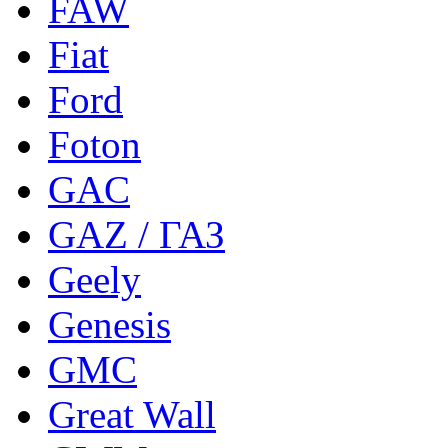
FAW
Fiat
Ford
Foton
GAC
GAZ / ГАЗ
Geely
Genesis
GMC
Great Wall