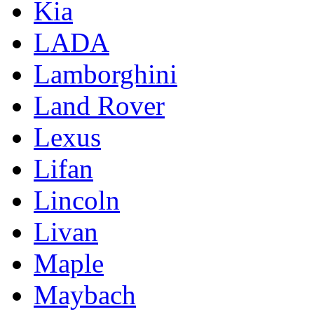
Kia
LADA
Lamborghini
Land Rover
Lexus
Lifan
Lincoln
Livan
Maple
Maybach