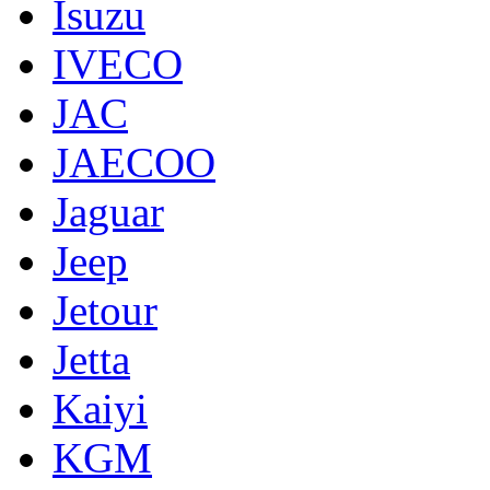
Isuzu
IVECO
JAC
JAECOO
Jaguar
Jeep
Jetour
Jetta
Kaiyi
KGM