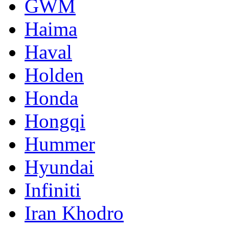
GWM
Haima
Haval
Holden
Honda
Hongqi
Hummer
Hyundai
Infiniti
Iran Khodro