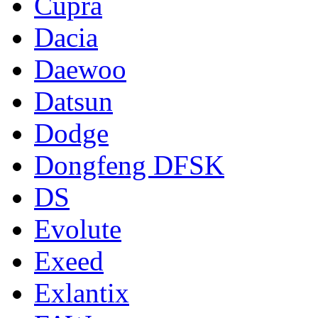
Cupra
Dacia
Daewoo
Datsun
Dodge
Dongfeng DFSK
DS
Evolute
Exeed
Exlantix