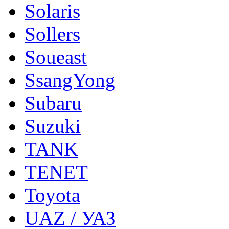
Solaris
Sollers
Soueast
SsangYong
Subaru
Suzuki
TANK
TENET
Toyota
UAZ / УАЗ