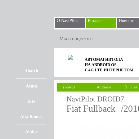
О NaviPilot
Каталог
Новости
Мы в соцсетях:
АВТОМАГНИТОЛА
НА ANDROID OS
С 4G LTE ИНТЕРНЕТОМ
Abarth
Acura
Главная
Каталог
Fiat
NaviPilot DROID7
Aito
Fiat Fullback
/2016
Alfa Romeo
Alpine