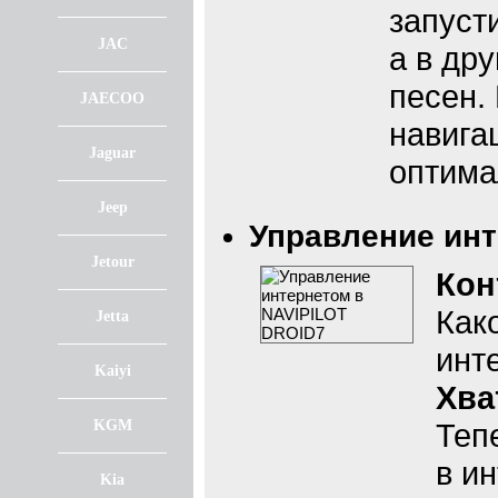
запуст
JAC
а в др
песен.
JAECOO
навига
Jaguar
оптима
Jeep
Управление инт
Jetour
Кон
Как
Jetta
инт
Kaiyi
Хва
KGM
Теп
в и
Kia