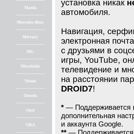
установка никак
н
Mazda
автомобиля.
Mercedes-Benz
Навигация, серфин
Mercury
электронная почта
с друзьями в соцс
MG
игры, YouTube, он
Mitsubishi
телевидение и мно
на расстоянии пар
Nissan
DROID7
!
Omoda
*
—
Поддерживается 
Opel
дополнительная наст
и аккаунта Google.
ORA
**
— Поддерживается 