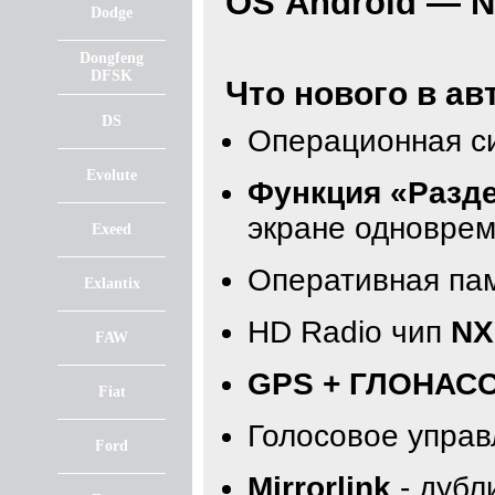
OS Android —
N
Dodge
Dongfeng
DFSK
Что нового в а
DS
Операционная с
Evolute
Функция «Разд
экране одноврем
Exeed
Оперативная па
Exlantix
HD Radio чип
NX
FAW
GPS + ГЛОНАС
Fiat
Голосовое упра
Ford
Mirrorlink
- дубл