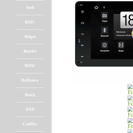
Audi
BAIC
Belgee
Bentley
BMW
Brilliance
Buick
BYD
Cadillac