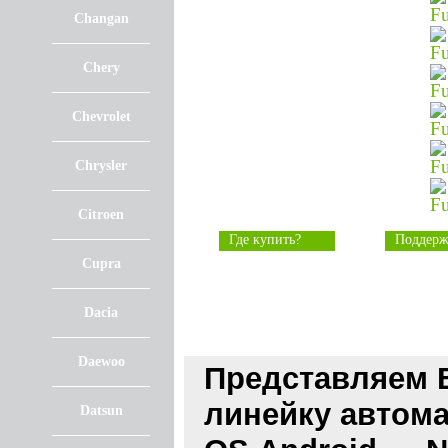
Changan
Chery
Chevrolet
Chrysler
Citroen
Где купить?
Поддерж
Cupra
Dacia
Daewoo
Представляем 
линейку автом
Datsun