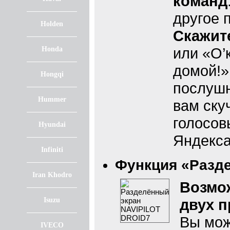
команд
другое 
Holden
Скажит
или «О’
Honda
домой!»
Hongqi
послушн
Hummer
вам ску
голосов
Hyundai
Яндекса
Infiniti
Функция «Разде
Iran Khodro
Возмо
Isuzu
двух п
Вы мож
IVECO