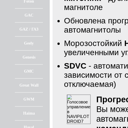
Foton
магнитоле
GAC
Обновлена прогр
автомагнитолы
GAZ / ГАЗ
Морозостойкий
Geely
увеличенными уг
Genesis
SDVC
- автомати
GMC
зависимости от 
отключаемая)
Great Wall
Прогрес
GWM
Вы може
Haima
автома
Haval