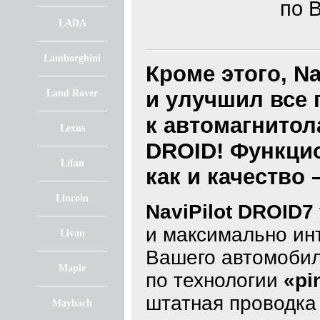
по 
LADA
Lamborghini
Кроме этого, N
и улучшил все
Land Rover
к автомагнитола
Lexus
DROID! Функцио
Lifan
как и качество 
Lincoln
NaviPilot DROID7
и максимально ин
Livan
Вашего автомобил
Maple
по технологии
«pi
штатная проводка 
Maybach