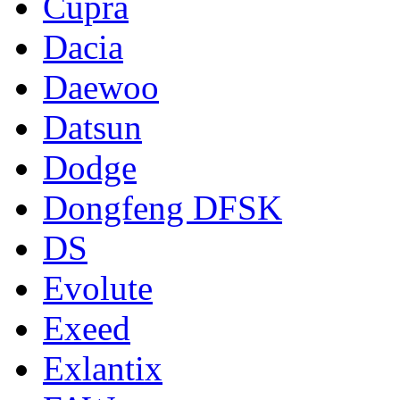
Cupra
Dacia
Daewoo
Datsun
Dodge
Dongfeng DFSK
DS
Evolute
Exeed
Exlantix