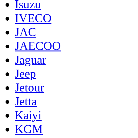
Isuzu
IVECO
JAC
JAECOO
Jaguar
Jeep
Jetour
Jetta
Kaiyi
KGM