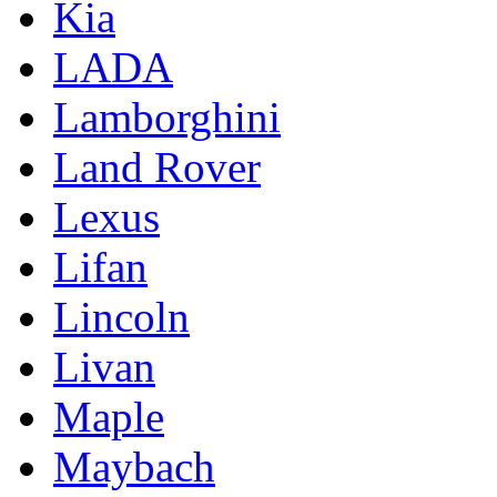
Kia
LADA
Lamborghini
Land Rover
Lexus
Lifan
Lincoln
Livan
Maple
Maybach