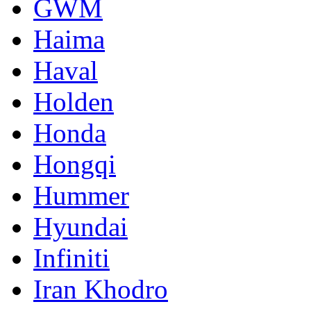
GWM
Haima
Haval
Holden
Honda
Hongqi
Hummer
Hyundai
Infiniti
Iran Khodro