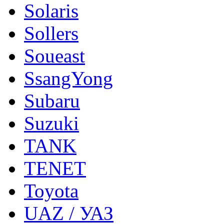
Solaris
Sollers
Soueast
SsangYong
Subaru
Suzuki
TANK
TENET
Toyota
UAZ / УАЗ