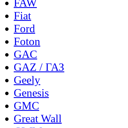
FAW
Fiat
Ford
Foton
GAC
GAZ / ГАЗ
Geely
Genesis
GMC
Great Wall