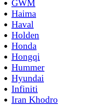
GWM
Haima
Haval
Holden
Honda
Hongqi
Hummer
Hyundai
Infiniti
Iran Khodro