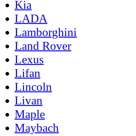
Kia
LADA
Lamborghini
Land Rover
Lexus
Lifan
Lincoln
Livan
Maple
Maybach