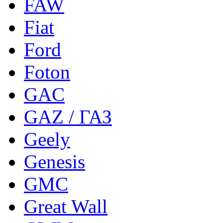
FAW
Fiat
Ford
Foton
GAC
GAZ / ГАЗ
Geely
Genesis
GMC
Great Wall