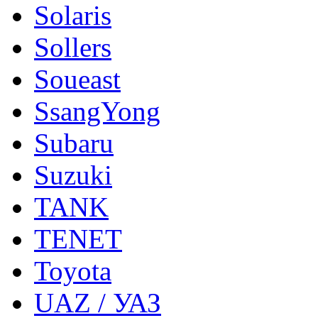
Solaris
Sollers
Soueast
SsangYong
Subaru
Suzuki
TANK
TENET
Toyota
UAZ / УАЗ