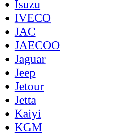
Isuzu
IVECO
JAC
JAECOO
Jaguar
Jeep
Jetour
Jetta
Kaiyi
KGM