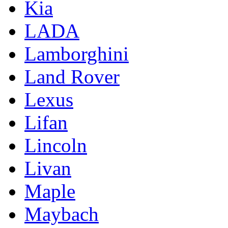
Kia
LADA
Lamborghini
Land Rover
Lexus
Lifan
Lincoln
Livan
Maple
Maybach