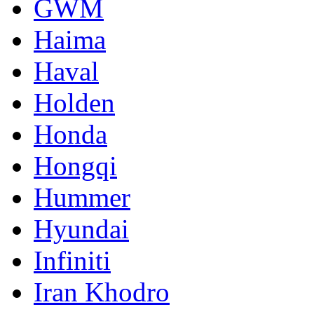
GWM
Haima
Haval
Holden
Honda
Hongqi
Hummer
Hyundai
Infiniti
Iran Khodro