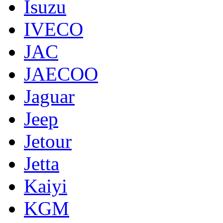
Isuzu
IVECO
JAC
JAECOO
Jaguar
Jeep
Jetour
Jetta
Kaiyi
KGM