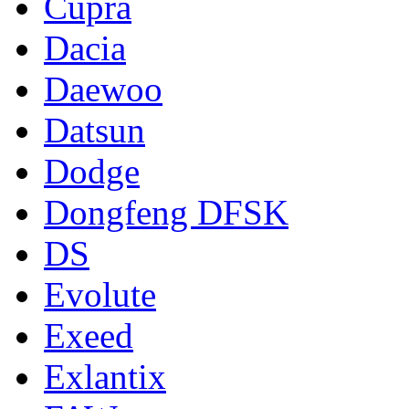
Cupra
Dacia
Daewoo
Datsun
Dodge
Dongfeng DFSK
DS
Evolute
Exeed
Exlantix