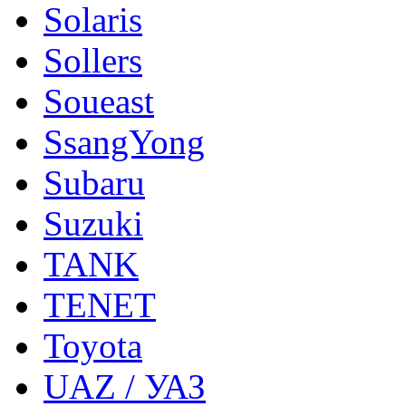
Solaris
Sollers
Soueast
SsangYong
Subaru
Suzuki
TANK
TENET
Toyota
UAZ / УАЗ