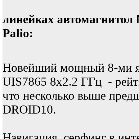
линейках автомагнитол
Palio:
Новейший мощный 8-ми я
UIS7865 8х2.2 ГГц - рей
что несколько выше предш
DROID10.
Навигация, серфинг в инт