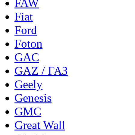
FAW
Fiat
Ford
Foton
GAC
GAZ / ГАЗ
Geely
Genesis
GMC
Great Wall