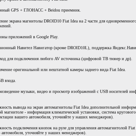
енный GPS + ГЛОНАСС + Beidou приемник.
ение экрана магнитолы DROID10 Fiat Idea на 2 части для одновременног
жений.
ны приложений в Google Play.
ионный Навител Навигатор (кроме DROID10L), поддержка Яндекс.Навиг
од для подключения любого AV источника (цифровой ТВ тюнер и др).
чение оригинальной или нештатной камеры заднего вида Fiat Idea.
B входа.
изведение музыки, видео и просмотр изображений с USB носителей ин
ность вывода на экран автомагнитолы Fiat Idea дополнительной информ
й магнитоле - информация климатической установки, система кругового о
ктации вашего автомобиля, уточняйте у наших менеджеров).
ность подключения кнопок на руле для управления автомагнитолой Fiat 
 автомобиля, уточняйте у наших менеджеров).