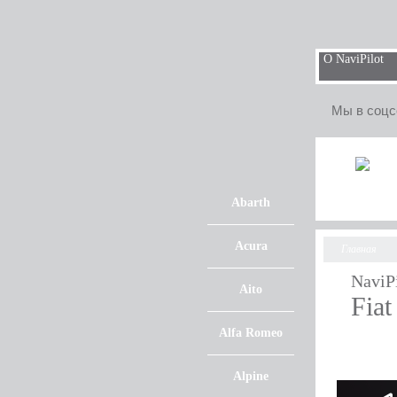
О NaviPilot
Мы в соцс
Abarth
Acura
Главная
NaviP
Aito
Fiat
Alfa Romeo
Alpine