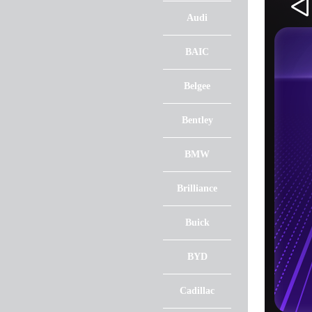
Audi
BAIC
Belgee
Bentley
BMW
Brilliance
Buick
BYD
Cadillac