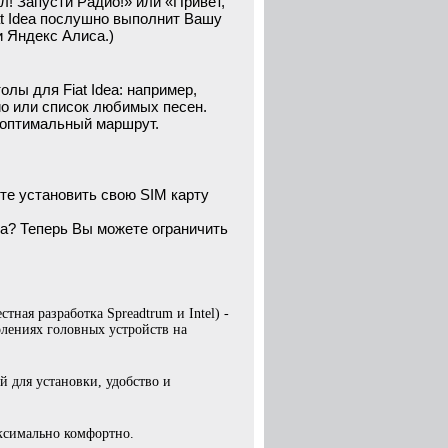
л! Запусти Радио!» или «Привет,
at Idea послушно выполнит Вашу
и Яндекс Алиса.)
лы для Fiat Idea: например,
ио или список любимых песен.
 оптимальный маршрут.
те установить свою SIM карту
а? Теперь Вы можете ограничить
ая разработка Spreadtrum и Intel) -
олениях головных устройств на
 для установки, удобство и
ксимально комфортно.