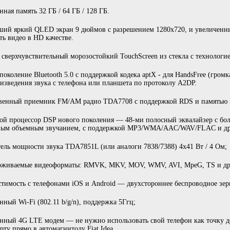
нная память 32 ГБ / 64 ГБ / 128 ГБ.
ий яркий QLED экран 9 дюймов с разрешением 1280х720, и увеличенн
ть видео в HD качестве.
сверхчувствительный морозостойкий TouchScreen из стекла с технологие
поколение Bluetooth 5.0 с поддержкой кодека aptX - для HandsFree (громк
изведения звука с телефона или планшета по протоколу A2DP.
твенный приемник FM/AM радио TDA7708 с поддержкой RDS и памятью 
ой процессор DSP нового поколения — 48-ми полосный эквалайзер с бо
ным объемным звучанием, с поддержкой MP3/WMA/AAC/WAV/FLAC и др
ель мощности звука TDA7851L (или аналоги 7838/7388) 4x41 Вт / 4 Ом;
рживаемые видеоформаты: RMVK, MKV, MOV, WMV, AVI, MpeG, TS и др.
тимость с телефонами iOS и Android — двухстороннее беспроводное зер
нный Wi-Fi (802.11 b/g/n), поддержка 5Ггц;
нный 4G LTE модем — не нужно использовать свой телефон как точку д
рту прямо в автомагнитолу Fiat Idea.