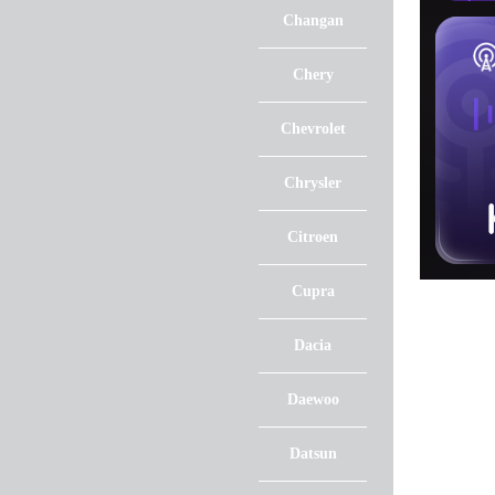
Changan
Chery
Chevrolet
Chrysler
Citroen
Cupra
Dacia
Daewoo
Datsun