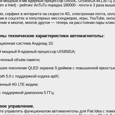
й мощный 8-ми ядерный процессор UniSoC UIS8581A 8х1,6ГГц (
um и Intel) - рейтинг AnTuTu порядка 180000 - почти в 3 раза выше
я, серфинг в интернете на скорости 4G, электронная почта, опл
ми в соцсетях и популярных мессенджерах, игры, YouTube, онла
ние и многое, многое другое — теперь на расстоянии пары клико
ны технические характеристики автомагнитолы:
ционная система Андроид 10;
 мощный 8-ядерный процессор UIS8581A;
ченный объём памяти;
шее поколение QLED экранов 9 дюймов с повышенной яркостью
oth 5.0 с поддержкой кодека aptX;
енный 4G LTE модем;
 с поддержкой диапазона 5 ГГц;
вое управление.
е управлять функционалом автомагнитолы для Fiat Idea с пом