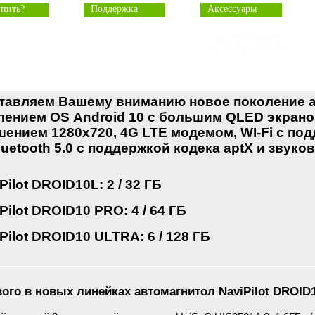
упить?
Поддержка
Аксессуары
ЗАДАЙТЕ ВОПРОС
ПО ЭТОМУ ТОВАРУ
тавляем Вашему вниманию новое поколение а
лением OS Android 10 с большим QLED экрано
шением 1280x720, 4G LTE модемом, WI-Fi с по
luetooth 5.0 с поддержкой кодека aptX и зву
Pilot DROID10L: 2 / 32 ГБ
Pilot DROID10 PRO: 4 / 64 ГБ
Pilot DROID10 ULTRA: 6 / 128 ГБ
вого в новых линейках автомагнитол
NaviPilot DROID