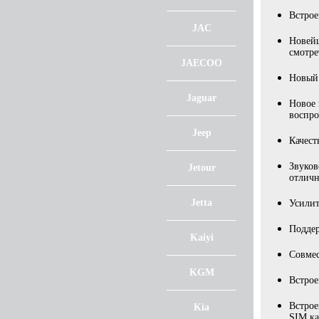
Встрое
JAC
Новейш
смотре
JAECOO
Новый 
Jaguar
Новое 
воспро
Jeep
Качес
Звуков
Jetour
отлич
Jetta
Усилит
Подде
Kaiyi
Совмес
KGM
Встрое
Встрое
Kia
SIM ка