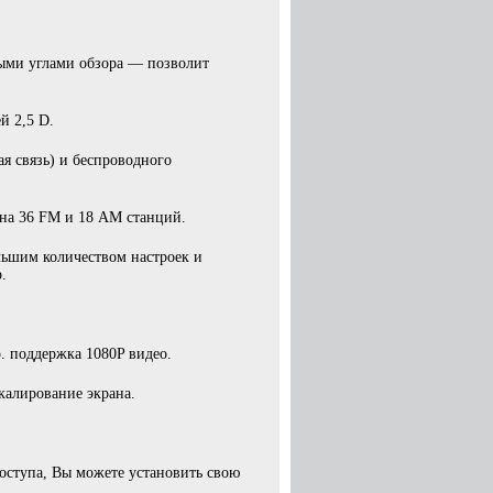
ыми углами обзора — позволит
й 2,5 D.
ая связь) и беспроводного
на 36 FM и 18 AM станций.
льшим количеством настроек и
.
 поддержка 1080P видео.
калирование экрана.
оступа, Вы можете установить свою