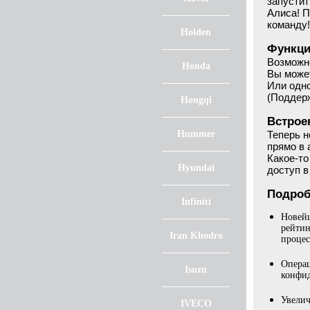
запустит
Алиса! П
команду!
Holden
Функци
Возможно
Honda
Вы может
Или одн
(Поддер
Hongqi
Встрое
Hummer
Теперь н
прямо в 
Какое-то
Hyundai
доступ 
Подроб
Infiniti
Новейш
рейтин
Iran Khodro
процес
Операц
Isuzu
конфид
Увелич
IVECO