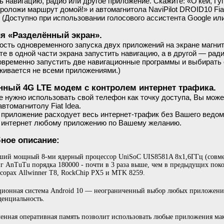
ь навигацию, радио или другое приложение. Скажите: «О’кей, Гуг
роложи маршрут домой!» и автомагнитола NaviPilot DROID10 Fi
 (Доступно при использовании голосового ассистента Google ил
я «Разделённый экран».
сть одновременного запуска двух приложений на экране магнито
е в одной части экрана запустить навигацию, а в другой — рад
овременно запустить две навигационные программы и выбирать
живается не всеми приложениями.)
нный 4G LTE модем с контролем интернет трафика.
е нужно использовать свой телефон как точку доступа, Вы може
автомагнитолу Fiat Idea.
 приложение расходует весь интернет-трафик без Вашего ведом
в интернет любому приложению по Вашему желанию.
ное описание:
ий мощный 8-ми ядерный процессор UniSoC UIS8581A 8х1,6ГГц (совместн
г AnTuTu порядка 180000 - почти в 3 раза выше, чем в предыдущих пок
сорах Allwinner T8, RockChip PX5 и MTK 8259.
ионная система Android 10 — неограниченный выбор любых приложений
енциальность.
енная оперативная память позволит использовать любые приложения ма