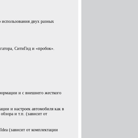
о использования двух разных
атора, СитиГид и «пробок».
формации и с внешнего жесткого
ации и настроек автомобиля как в
бзора и т.п. (зависит от
Idea (зависит от комплектации