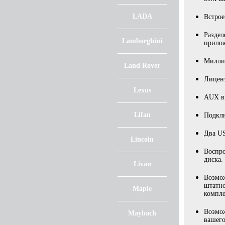
LADA
Встро
Раздел
Lamborghini
прило
Миллио
Land Rover
Лиценз
Lexus
AUX вх
Lifan
Подклю
Два US
Lincoln
Воспро
диска.
Livan
Возмож
штатно
Maple
компле
Возмож
Maybach
вашего