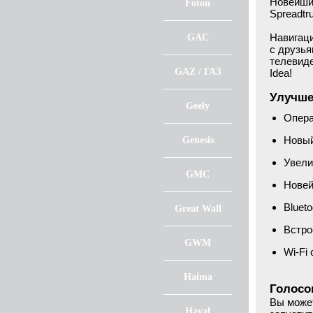
Новейши
Foton
Spreadtr
Навигаци
GAC
с друзья
телевиде
GAZ / ГАЗ
Idea!
Улучше
Geely
Опера
Новый
Genesis
Увели
GMC
Новей
Blueto
Great Wall
Встро
GWM
Wi-Fi
Haima
Голосо
Вы может
Haval