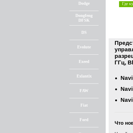
Dodge
Где к
Dongfeng
DFSK
DS
Предс
Evolute
управ
разре
Exeed
ГГц, B
Exlantix
Navi
Navi
FAW
Navi
Fiat
Ford
Что но