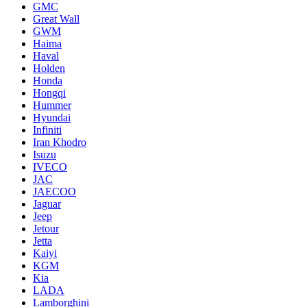
GMC
Great Wall
GWM
Haima
Haval
Holden
Honda
Hongqi
Hummer
Hyundai
Infiniti
Iran Khodro
Isuzu
IVECO
JAC
JAECOO
Jaguar
Jeep
Jetour
Jetta
Kaiyi
KGM
Kia
LADA
Lamborghini