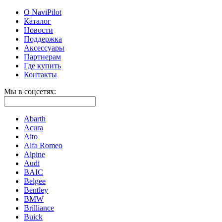
О NaviPilot
Каталог
Новости
Поддержка
Аксессуары
Партнерам
Где купить
Контакты
Мы в соцсетях:
Abarth
Acura
Aito
Alfa Romeo
Alpine
Audi
BAIC
Belgee
Bentley
BMW
Brilliance
Buick