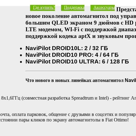
Где купить?
Поддержка
Аксессуары
Предст
новое поколение автомагнитол под управ
большим QLED экраном 9 дюймов с HD р
LTE модемом, WI-Fi с поддержкой диапазо
поддержкой кодека aptX и звуковым про
NaviPilot DROID10L: 2 / 32 ГБ
NaviPilot DROID10 PRO: 4 / 64 ГБ
NaviPilot DROID10 ULTRA: 6 / 128 ГБ
Что нового в новых линейках автомагнитол
Navi
ГГц (совместная разработка Spreadtrum и Intel) - рейтинг AnTu
почта, оплата парковок, общение с друзьями в соцсетях и попул
сстоянии пары кликов по экрану автомагнитолы в Fiat Ottimo!