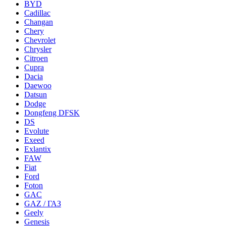
BYD
Cadillac
Changan
Chery
Chevrolet
Chrysler
Citroen
Cupra
Dacia
Daewoo
Datsun
Dodge
Dongfeng DFSK
DS
Evolute
Exeed
Exlantix
FAW
Fiat
Ford
Foton
GAC
GAZ / ГАЗ
Geely
Genesis