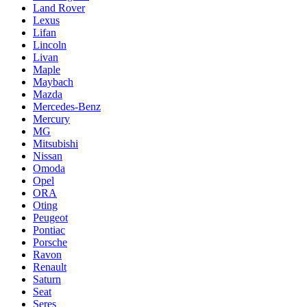
Land Rover
Lexus
Lifan
Lincoln
Livan
Maple
Maybach
Mazda
Mercedes-Benz
Mercury
MG
Mitsubishi
Nissan
Omoda
Opel
ORA
Oting
Peugeot
Pontiac
Porsche
Ravon
Renault
Saturn
Seat
Seres