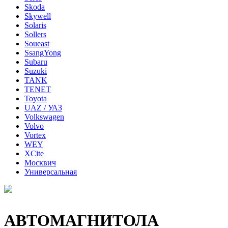
Skoda
Skywell
Solaris
Sollers
Soueast
SsangYong
Subaru
Suzuki
TANK
TENET
Toyota
UAZ / УАЗ
Volkswagen
Volvo
Vortex
WEY
XCite
Москвич
Универсальная
АВТОМАГНИТОЛА