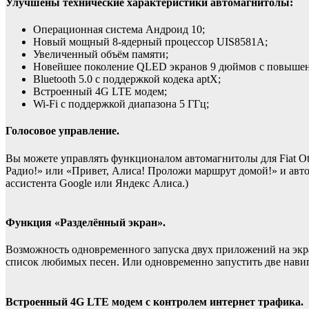
Улучшены технические характеристики автомагнитолы:
Операционная система Андроид 10;
Новый мощный 8-ядерный процессор UIS8581A;
Увеличенный объём памяти;
Новейшее поколение QLED экранов 9 дюймов с повышен
Bluetooth 5.0 с поддержкой кодека aptX;
Встроенный 4G LTE модем;
Wi-Fi с поддержкой диапазона 5 ГГц;
Голосовое управление.
Вы можете управлять функционалом автомагнитолы для Fiat Ot
Радио!» или «Привет, Алиса! Проложи маршрут домой!» и авто
ассистента Google или Яндекс Алиса.)
Функция «Разделённый экран».
Возможность одновременного запуска двух приложений на экран
список любимых песен. Или одновременно запустить две нав
Встроенный 4G LTE модем с контролем интернет трафика.