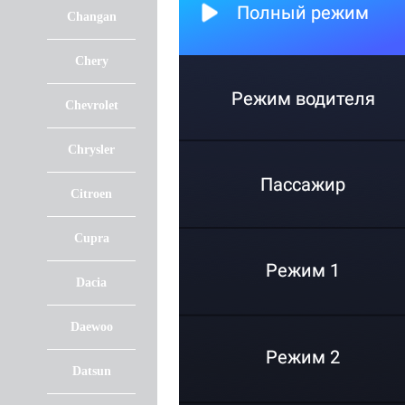
Changan
Chery
Chevrolet
Chrysler
Citroen
Cupra
Dacia
Daewoo
Datsun