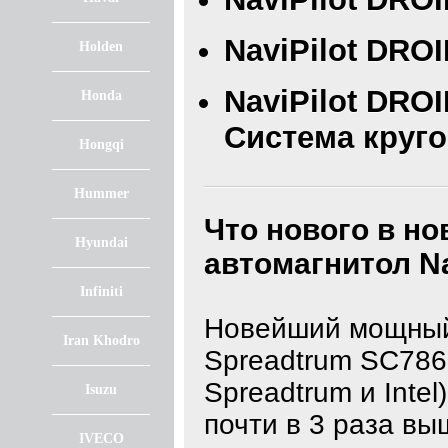
NaviPilot DRO
Holden
NaviPilot DROI
Honda
Система круго
Hongqi
Hummer
Что нового в н
Hyundai
автомагнитол
N
Infiniti
Новейший мощный
Iran Khodro
Spreadtrum SC786
Spreadtrum и Intel
Isuzu
почти в 3 раза вы
IVECO