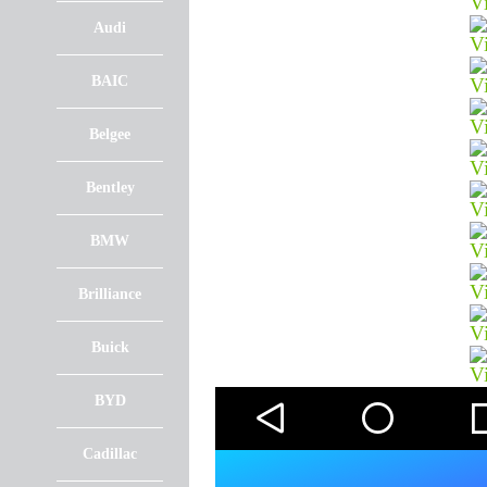
Audi
BAIC
Belgee
Bentley
BMW
Brilliance
Buick
BYD
Cadillac