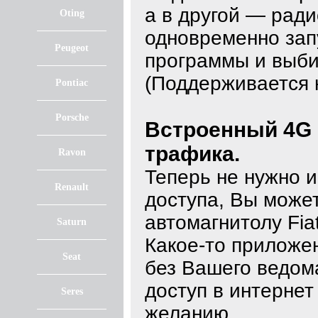
а в другой — рад
Oting
одновременно зап
Peugeot
программы и выби
(Поддерживается 
Pontiac
Porsche
Встроенный 4G 
трафика.
Ravon
Теперь не нужно и
Renault
доступа, Вы может
автомагнитолу Fiat
Saturn
Какое-то приложе
Seat
без Вашего ведом
доступ в интерне
Seres
желанию.