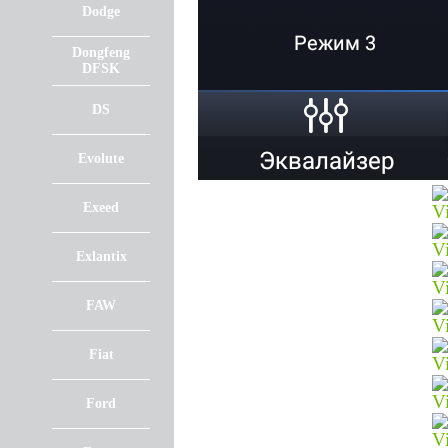
Dodge
Dongfeng
DFSK
DS
Evolute
Exeed
Exlantix
FAW
Fiat
Ford