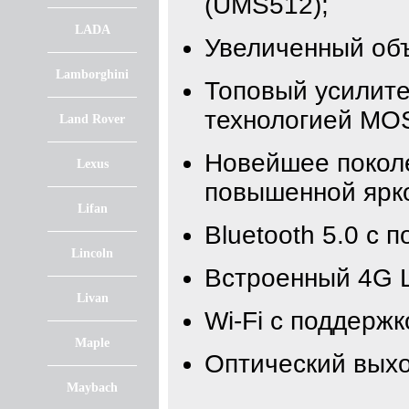
(UMS512);
LADA
Увеличенный об
Lamborghini
Топовый усилите
технологией MO
Land Rover
Новейшее покол
Lexus
повышенной ярк
Lifan
Bluetooth 5.0 с 
Lincoln
Встроенный 4G 
Livan
Wi-Fi с поддержк
Maple
Оптический вых
Maybach