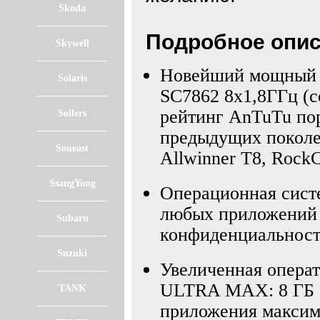
Skoda
Подробное опис
Skywell
Новейший мощный 8
Solaris
SC7862 8х1,8ГГц (со
рейтинг AnTuTu пор
Sollers
предыдущих поколе
Soueast
Allwinner T8, Rock
SsangYong
Операционная сист
любых приложений д
Subaru
конфиденциальност
Suzuki
Увеличенная опера
ULTRA MAX: 8 ГБ -
TANK
приложения максим