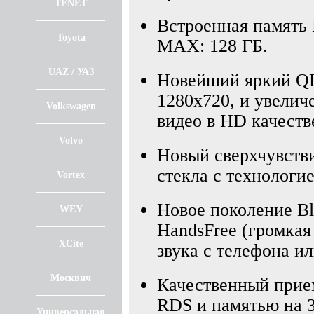
TENET
Встроенная памят
Toyota
MAX: 128 ГБ.
UAZ / УАЗ
Новейший яркий QL
1280х720, и увелич
Volkswagen
видео в HD качеств
Volvo
Новый сверхчувств
стекла с технологие
Vortex
Новое поколение Blu
WEY
HandsFree (громкая
XCite
звука с телефона и
Москвич
Качественный при
RDS и памятью на 
Универсальная