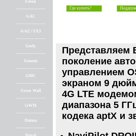
Foton
Где купить?
Поддерж
GAC
GAZ / ГАЗ
Geely
Представляем 
поколение авто
Genesis
управлением O
GMC
экраном 9 дюйм
Great Wall
4G LTE модемом
диапазона 5 ГГц
GWM
кодека aptX и 
Haima
NaviPilot DROI
Haval