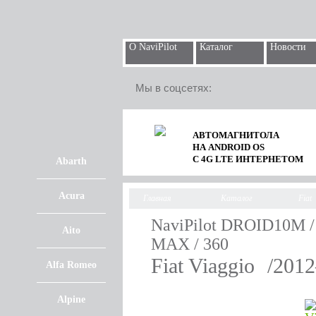
О NaviPilot
Каталог
Новости
Мы в соцсетях:
АВТОМАГНИТОЛА
НА ANDROID OS
С 4G LTE ИНТЕРНЕТОМ
Abarth
Acura
Главная
Каталог
Fiat
NaviPilot DROID10M 
Aito
MAX / 360
Fiat Viaggio
/201
Alfa Romeo
Alpine