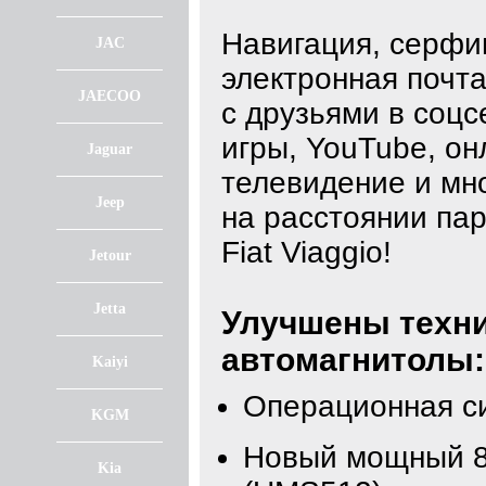
Навигация, серфин
JAC
электронная почта
JAECOO
с друзьями в соцс
игры, YouTube, он
Jaguar
телевидение и мно
Jeep
на расстоянии пар
Fiat Viaggio!
Jetour
Jetta
Улучшены техни
автомагнитолы:
Kaiyi
Операционная с
KGM
Новый мощный 8
Kia