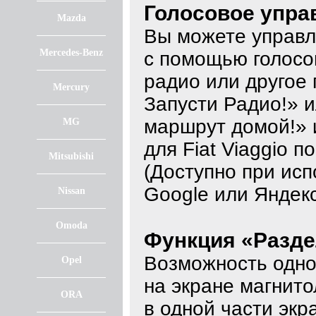
Голосовое упра
Mazda
Вы можете управл
Mercedes-Benz
с помощью голосо
радио или другое 
Mercury
Запусти Радио!» 
маршрут домой!» 
MG
для Fiat Viaggio 
Mitsubishi
(Доступно при исп
Google или Яндекс
Nissan
Omoda
Функция «Разде
Возможность одно
Opel
на экране магнито
ORA
в одной части экр